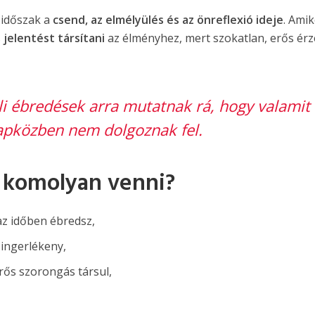
időszak a
csend, az elmélyülés és az önreflexió ideje
. Ami
s
jelentést társítani
az élményhez, mert szokatlan, erős érz
li ébredések arra mutatnak rá, hogy valamit
apközben nem dolgoznak fel.
 komolyan venni?
z időben ébredsz,
 ingerlékeny,
rős szorongás társul,