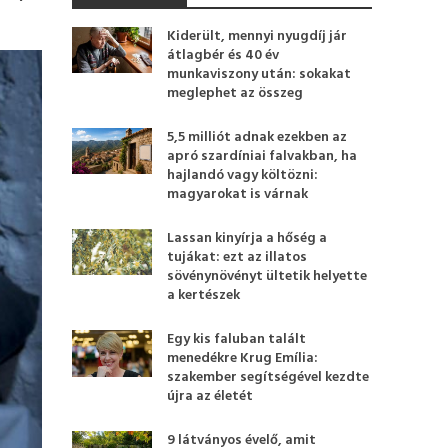
Kiderült, mennyi nyugdíj jár
átlagbér és 40 év
munkaviszony után: sokakat
meglephet az összeg
5,5 milliót adnak ezekben az
apró szardíniai falvakban, ha
hajlandó vagy költözni:
magyarokat is várnak
Lassan kinyírja a hőség a
tujákat: ezt az illatos
sövénynövényt ültetik helyette
a kertészek
Egy kis faluban talált
menedékre Krug Emília:
szakember segítségével kezdte
újra az életét
9 látványos évelő, amit