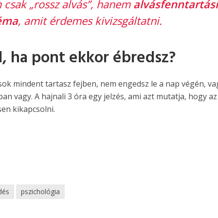
 csak „rossz alvás”, hanem
alvásfenntartási
éma
, amit érdemes kivizsgáltatni.
ad, ha pont ekkor ébredsz?
sok mindent tartasz fejben, nem engedsz le a nap végén, va
an vagy. A hajnali 3 óra egy jelzés, ami azt mutatja, hogy az
en kikapcsolni.
dés
pszichológia