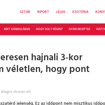
SZTÁR
RIPORT
LÉLEK
EZOTÉRIA
KONY
KERT KÁNIKULÁBAN
HOGY VOLT RÉGEN?
NYÁRI RECEPTEK
HÁZT
zeresen hajnali 3‑kor
 véletlen, hogy pont
 átlagos olvasási idő
sszatérő jelenség. Ez az időpont nem misztikus időpo