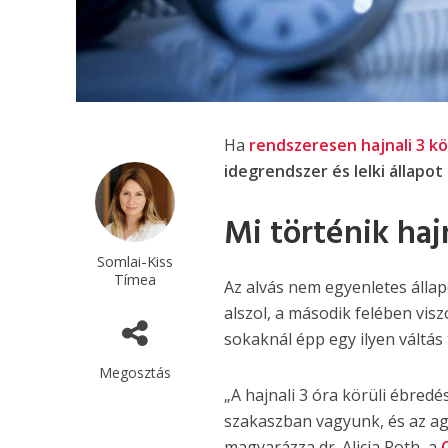
Ha
rendszeresen hajnali 3 k
idegrendszer és lelki állapo
Mi történik haj
Somlai-Kiss
Tímea
Az alvás nem egyenletes álla
alszol, a második felében vis
sokaknál épp egy ilyen váltás 
Megosztás
„A hajnali 3 óra körüli ébred
szakaszban vagyunk, és az ag
magyarázza dr. Alicia Roth, a