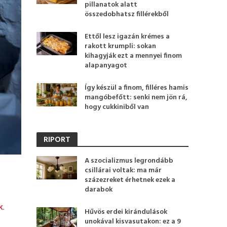
pillanatok alatt
összedobhatsz fillérekből
Ettől lesz igazán krémes a
rakott krumpli: sokan
kihagyják ezt a mennyei finom
alapanyagot
Így készül a finom, filléres hamis
mangóbefőtt: senki nem jön rá,
hogy cukkiniből van
RIPORT
A szocializmus legrondább
csillárai voltak: ma már
százezreket érhetnek ezek a
darabok
k
.
Hűvös erdei kirándulások
unokával kisvasutakon: ez a 9