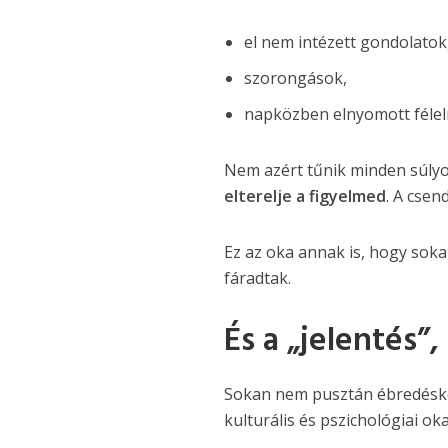
el nem intézett gondolatok
szorongások,
napközben elnyomott féle
Nem azért tűnik minden súly
elterelje a figyelmed
. A csen
Ez az oka annak is, hogy sok
fáradtak.
És a „jelentés”
Sokan nem pusztán ébredéskén
kulturális és pszichológiai oka