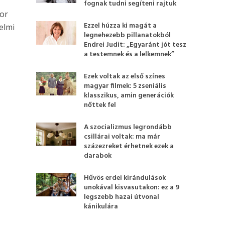
fognak tudni segíteni rajtuk
kor
Ezzel húzza ki magát a
elmi
legnehezebb pillanatokból
Endrei Judit: „Egyaránt jót tesz
a testemnek és a lelkemnek”
Ezek voltak az első színes
magyar filmek: 5 zseniális
klasszikus, amin generációk
nőttek fel
A szocializmus legrondább
csillárai voltak: ma már
százezreket érhetnek ezek a
darabok
Hűvös erdei kirándulások
unokával kisvasutakon: ez a 9
legszebb hazai útvonal
kánikulára