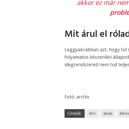
akkor ez már nem
probl
Mit árul el ról
Leggyakrabban azt, hogy túl 
folyamatos készenléti állapotb
idegrendszered nem tud teljes
Fotó: archív
Címkék:
60+
alvás
ébre