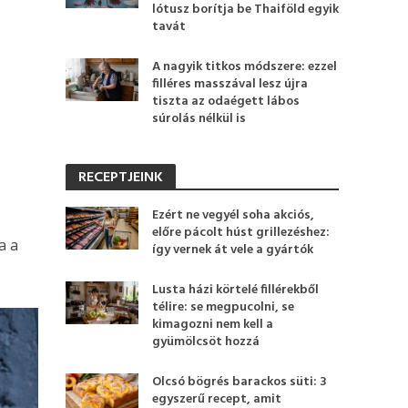
lótusz borítja be Thaiföld egyik
tavát
A nagyik titkos módszere: ezzel
filléres masszával lesz újra
tiszta az odaégett lábos
súrolás nélkül is
RECEPTJEINK
Ezért ne vegyél soha akciós,
előre pácolt húst grillezéshez:
a a
így vernek át vele a gyártók
Lusta házi körtelé fillérekből
télire: se megpucolni, se
kimagozni nem kell a
gyümölcsöt hozzá
Olcsó bögrés barackos süti: 3
egyszerű recept, amit