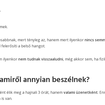
,
lmek.
osabbnak, mert tényleg az, hanem mert ilyenkor
nincs semm
d felerősíti a belső hangot.
an ilyenkor
nem tudnak visszaaludni
, még akkor sem, ha fizi
, amiről annyian beszélnek?
t élik meg a hajnali 3 órát, hanem
valami üzenetként
. E
 is van.