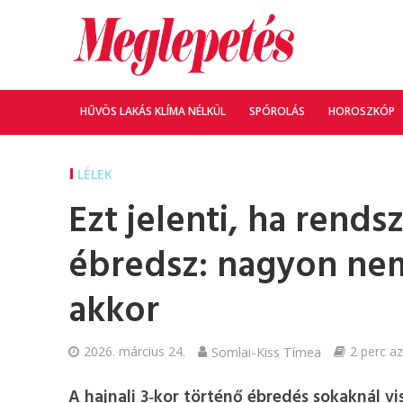
HŰVÖS LAKÁS KLÍMA NÉLKÜL
SPÓROLÁS
HOROSZKÓP
LÉLEK
Ezt jelenti, ha rends
ébredsz: nagyon nem
akkor
2026. március 24.
Somlai-Kiss Tímea
2 perc az
A hajnali 3‑kor történő ébredés sokaknál vi