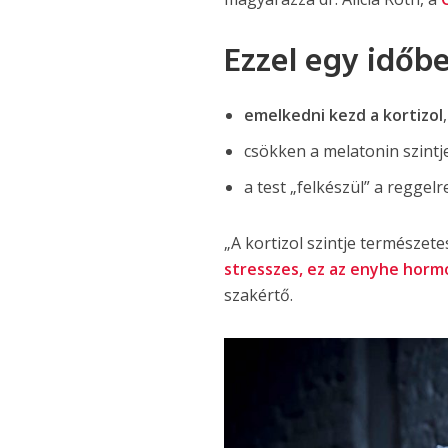
Ezzel egy időb
emelkedni kezd a kortizol
csökken a melatonin szintj
a test „felkészül” a reggelr
„A kortizol szintje természet
stresszes, ez az enyhe horm
szakértő.