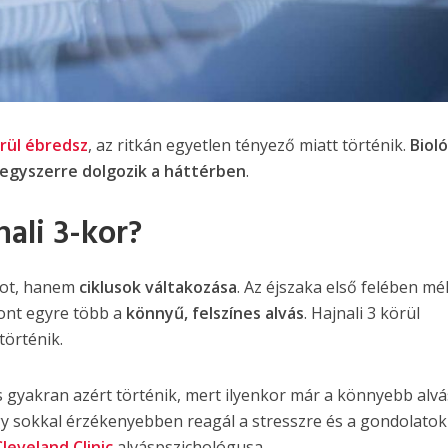
örül ébredsz
, az ritkán egyetlen tényező miatt történik.
Bioló
t egyszerre dolgozik a háttérben
.
nali 3-kor?
pot, hanem
ciklusok váltakozása
. Az éjszaka első felében mé
zont egyre több a
könnyű, felszínes alvás
. Hajnali 3 körül
történik.
és gyakran azért történik, mert ilyenkor már a könnyebb alvá
y sokkal érzékenyebben reagál a stresszre és a gondolatok
Cleveland Clinic
alváspszichológusa.