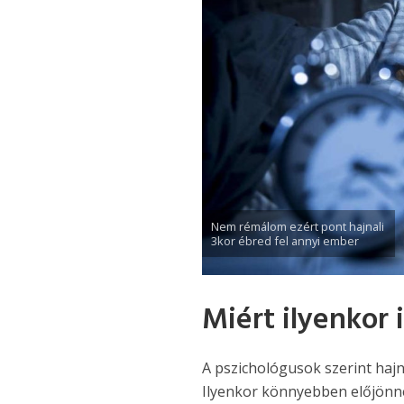
Nem rémálom ezért pont hajnali
3kor ébred fel annyi ember
Miért ilyenkor
A pszichológusok szerint hajn
Ilyenkor könnyebben előjönn