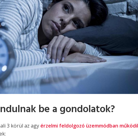
 indulnak be a gondolatok?
ali 3 körül az agy
érzelmi feldolgozó üzemmódban működi
ek: