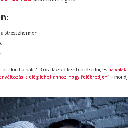
en:
, a stresszhormon,
e,
e.
es módon hajnali 2–3 óra között kezd emelkedni, és
ha valaki
onváltozás is elég lehet ahhoz, hogy felébredjen
” – mondj