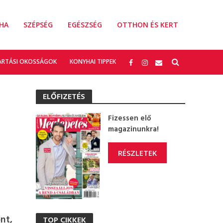
HA
SZÉPSÉG
EGÉSZSÉG
OTTHON ÉS KERT
ARTÁSI OKOSSÁGOK
KONYHAI TIPPEK
ELŐFIZETÉS
Fizessen elő
magazinunkra!
RÉSZLETEK
nt,
TOP CIKKEK