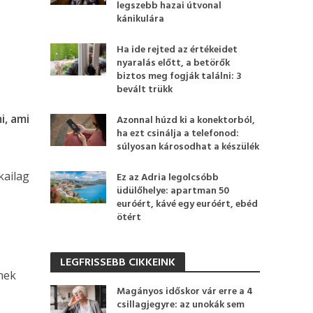
legszebb hazai útvonal
kánikulára
Ha ide rejted az értékeidet
nyaralás előtt, a betörők
biztos meg fogják találni: 3
bevált trükk
i, ami
Azonnal húzd ki a konektorból,
ha ezt csinálja a telefonod:
súlyosan károsodhat a készülék
kailag
Ez az Adria legolcsóbb
üdülőhelye: apartman 50
euróért, kávé egy euróért, ebéd
ötért
LEGFRISSEBB CIKKEINK
nnek
Magányos időskor vár erre a 4
csillagjegyre: az unokák sem