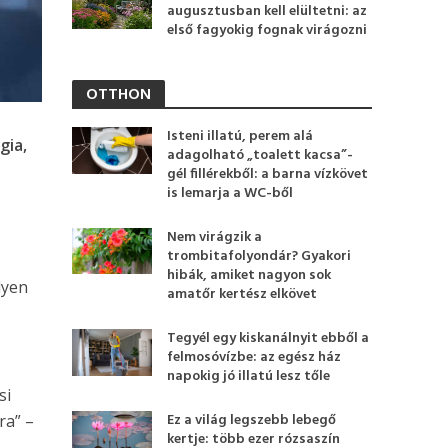
augusztusban kell elültetni: az
első fagyokig fognak virágozni
OTTHON
Isteni illatú, perem alá
gia,
adagolható „toalett kacsa”-
gél fillérekből: a barna vízkövet
is lemarja a WC-ből
Nem virágzik a
trombitafolyondár? Gyakori
hibák, amiket nagyon sok
lyen
amatőr kertész elkövet
Tegyél egy kiskanálnyit ebből a
felmosóvízbe: az egész ház
napokig jó illatú lesz tőle
si
Ez a világ legszebb lebegő
ra” –
kertje: több ezer rózsaszín