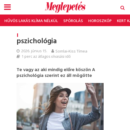
HŰVÖS LAKÁS KLÍMA NÉLKÜL
SPÓROLÁS
HOROSZKÓP
KERT 
pszichológia
2026. június 15.
Somlai-Kiss Tímea
1 perc az átlagos olvasási idő
Te vagy az aki mindig előre köszön A
pszichológia szerint ez áll mögötte