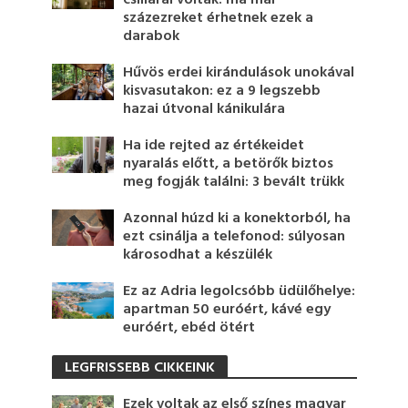
százezreket érhetnek ezek a
darabok
Hűvös erdei kirándulások unokával
kisvasutakon: ez a 9 legszebb
hazai útvonal kánikulára
Ha ide rejted az értékeidet
nyaralás előtt, a betörők biztos
meg fogják találni: 3 bevált trükk
Azonnal húzd ki a konektorból, ha
ezt csinálja a telefonod: súlyosan
károsodhat a készülék
Ez az Adria legolcsóbb üdülőhelye:
apartman 50 euróért, kávé egy
euróért, ebéd ötért
LEGFRISSEBB CIKKEINK
Ezek voltak az első színes magyar