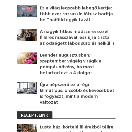
Ez a világ legszebb lebegő kertje:
több ezer rózsaszín lótusz borítja
be Thaiföld egyik tavát
A nagyik titkos módszere: ezzel
filléres masszával lesz újra tiszta
az odaégett lábos súrolás nélkül is
Leander augusztusban:
szeptember végéig virágik a
pompás növény, ha most
betartod ezt a 4 dolgot
Újra népszerű ez a régi
klímatípus: olcsóbb és kevesebbet
is fogyaszt, mint a modern
változat
RECEPTJEINK
Lusta házi körtelé fillérekből télire: