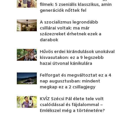
filmek: 5 zseniális klasszikus, amin
generációk nőttek fel
A szocializmus legrondább
csillárai voltak: ma már
százezreket érhetnek ezek a
darabok
Hűvös erdei kirándulások unokával
kisvasutakon: ez a 9 legszebb
hazai útvonal kánikulára
Felforgat és megváltoztat ez a 4
nap augusztusban: mindent
megkap ez a 2 csillagjegy
KVÍZ Szécsi Pál élete tele volt
csalódással és fájdalommal –
Emlékszel még a történetére?