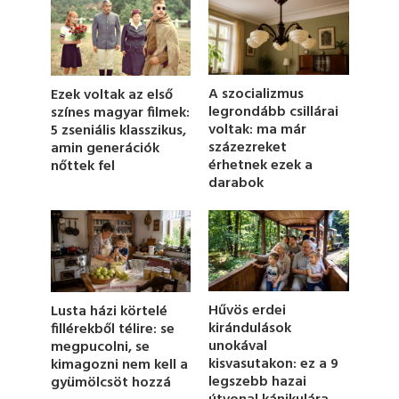
n
d
s
o
f
4
A szocializmus
Ezek voltak az első
9
legrondább csillárai
színes magyar filmek:
s
voltak: ma már
5 zseniális klasszikus,
e
c
százezreket
amin generációk
o
érhetnek ezek a
nőttek fel
n
darabok
d
s
Hűvös erdei
Lusta házi körtelé
kirándulások
fillérekből télire: se
unokával
megpucolni, se
kisvasutakon: ez a 9
kimagozni nem kell a
legszebb hazai
gyümölcsöt hozzá