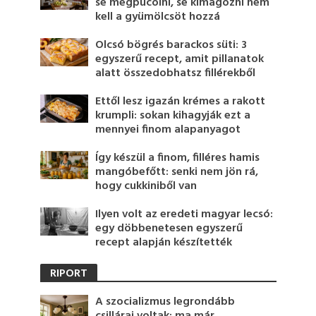
se megpucolni, se kimagozni nem
kell a gyümölcsöt hozzá
Olcsó bögrés barackos süti: 3
egyszerű recept, amit pillanatok
alatt összedobhatsz fillérekből
Ettől lesz igazán krémes a rakott
krumpli: sokan kihagyják ezt a
mennyei finom alapanyagot
Így készül a finom, filléres hamis
mangóbefőtt: senki nem jön rá,
hogy cukkiniből van
Ilyen volt az eredeti magyar lecsó:
egy döbbenetesen egyszerű
recept alapján készítették
RIPORT
A szocializmus legrondább
csillárai voltak: ma már