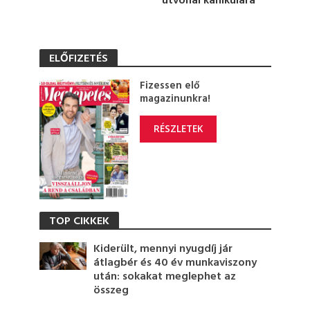
útvonal kánikulára
ELŐFIZETÉS
Fizessen elő
magazinunkra!
RÉSZLETEK
TOP CIKKEK
Kiderült, mennyi nyugdíj jár
átlagbér és 40 év munkaviszony
után: sokakat meglephet az
összeg