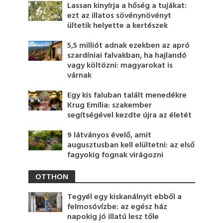
Lassan kinyírja a hőség a tujákat:
ezt az illatos sövénynövényt
ültetik helyette a kertészek
5,5 milliót adnak ezekben az apró
szardíniai falvakban, ha hajlandó
vagy költözni: magyarokat is
várnak
Egy kis faluban talált menedékre
Krug Emília: szakember
segítségével kezdte újra az életét
9 látványos évelő, amit
augusztusban kell elültetni: az első
fagyokig fognak virágozni
OTTHON
Tegyél egy kiskanálnyit ebből a
felmosóvízbe: az egész ház
napokig jó illatú lesz tőle