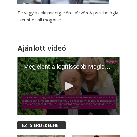
Te vagy az aki mindig előre köszön A pszichológia
szerint ez áll mögötte
Ajánlott videó
Megjelent a legfrissebb Meglepetés! - 2026.06.09.
0
s
EZ IS ÉRDEKELHET
e
c
o