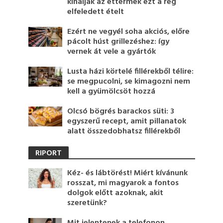
kínálják az éttermek ezt a rég
elfeledett ételt
Ezért ne vegyél soha akciós, előre
pácolt húst grillezéshez: így
vernek át vele a gyártók
Lusta házi körtelé fillérekből télire:
se megpucolni, se kimagozni nem
kell a gyümölcsöt hozzá
Olcsó bögrés barackos süti: 3
egyszerű recept, amit pillanatok
alatt összedobhatsz fillérekből
RIPORT
Kéz- és lábtörést! Miért kívánunk
rosszat, mi magyarok a fontos
dolgok előtt azoknak, akit
szeretünk?