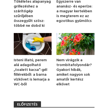
Tökéletes alapanyag
Egyszerre van
m
grillezéshez a
ananász- és eperíze:
i
szárítógép
a magyar kertekben
n
u
szűrőjében
is megterem ez az
t
összegyűlt szösz:
egzotikus gyümölcs
e
többé ne dobd ki
,
2
1
s
e
c
o
n
d
Nem virágzik a
Isteni illatú, perem
s
trombitafolyondár?
alá adagolható
Gyakori hibák,
„toalett kacsa”-gél
amiket nagyon sok
fillérekből: a barna
amatőr kertész
vízkövet is lemarja a
elkövet
WC-ből
ELŐFIZETÉS