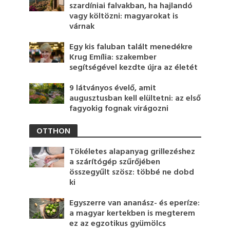
szardíniai falvakban, ha hajlandó
vagy költözni: magyarokat is
várnak
Egy kis faluban talált menedékre
Krug Emília: szakember
segítségével kezdte újra az életét
9 látványos évelő, amit
augusztusban kell elültetni: az első
fagyokig fognak virágozni
OTTHON
Tökéletes alapanyag grillezéshez
a szárítógép szűrőjében
összegyűlt szösz: többé ne dobd
ki
Egyszerre van ananász- és eperíze:
a magyar kertekben is megterem
ez az egzotikus gyümölcs