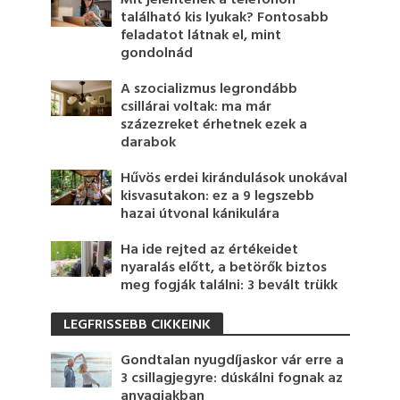
Mit jelentenek a telefonon
található kis lyukak? Fontosabb
feladatot látnak el, mint
gondolnád
A szocializmus legrondább
csillárai voltak: ma már
százezreket érhetnek ezek a
darabok
Hűvös erdei kirándulások unokával
kisvasutakon: ez a 9 legszebb
hazai útvonal kánikulára
Ha ide rejted az értékeidet
nyaralás előtt, a betörők biztos
meg fogják találni: 3 bevált trükk
LEGFRISSEBB CIKKEINK
Gondtalan nyugdíjaskor vár erre a
3 csillagjegyre: dúskálni fognak az
anyagiakban