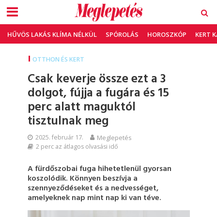
HŰVÖS LAKÁS KLÍMA NÉLKÜL
SPÓROLÁS
HOROSZKÓP
KERT 
OTTHON ÉS KERT
Csak keverje össze ezt a 3
dolgot, fújja a fugára és 15
perc alatt maguktól
tisztulnak meg
2025. február 17.
Meglepetés
2 perc az átlagos olvasási idő
A fürdőszobai fuga hihetetlenül gyorsan
koszolódik. Könnyen beszívja a
szennyeződéseket és a nedvességet,
amelyeknek nap mint nap ki van téve.