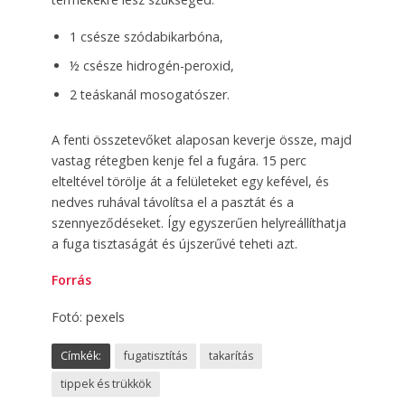
1 csésze szódabikarbóna,
½ csésze hidrogén-peroxid,
2 teáskanál mosogatószer.
A fenti összetevőket alaposan keverje össze, majd
vastag rétegben kenje fel a fugára. 15 perc
elteltével törölje át a felületeket egy kefével, és
nedves ruhával távolítsa el a pasztát és a
szennyeződéseket. Így egyszerűen helyreállíthatja
a fuga tisztaságát és újszerűvé teheti azt.
Forrás
Fotó: pexels
Címkék:
fugatisztítás
takarítás
tippek és trükkök