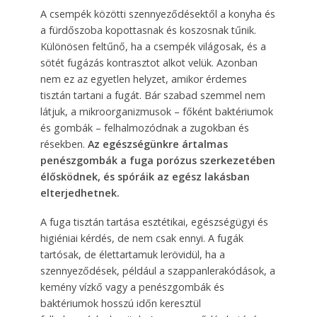
A csempék közötti szennyeződésektől a konyha és
a fürdőszoba kopottasnak és koszosnak tűnik.
Különösen feltűnő, ha a csempék világosak, és a
sötét fugázás kontrasztot alkot velük. Azonban
nem ez az egyetlen helyzet, amikor érdemes
tisztán tartani a fugát. Bár szabad szemmel nem
látjuk, a mikroorganizmusok – főként baktériumok
és gombák – felhalmozódnak a zugokban és
résekben.
Az egészségünkre ártalmas
penészgombák a fuga porózus szerkezetében
élősködnek, és spóráik az egész lakásban
elterjedhetnek.
A fuga tisztán tartása esztétikai, egészségügyi és
higiéniai kérdés, de nem csak ennyi. A fugák
tartósak, de élettartamuk lerövidül, ha a
szennyeződések, például a szappanlerakódások, a
kemény vízkő vagy a penészgombák és
baktériumok hosszú időn keresztül