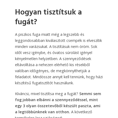
Hogyan tisztítsuk a
fugát?
A piszkos fuga miatt még a legszebb és
leggondosabban kiválasztott csempék is elveszítik
minden varázsukat. A tisztításuk nem öröm. Sok
időt vesz igénybe, és óvatos súrolást igényel
kényelmetlen helyzetben. A szennyeződések
eltávolítása a nehezen elérhető kis résekből
valóban időigényes, de megkönnyíthetjük a
feladatot. Mindössze annyit kell tennünk, hogy házi
készítésű fugatisztítót használunk.
Kíváncsi, mivel tisztítsa meg a fugát?
Semmi sem
fog jobban elbánni a szennyeződéssel, mint
egy 3 olyan összetevőből készült paszta, ami
a legtöbbünknek van otthon.
A következő
termékekre lesz szükséged: