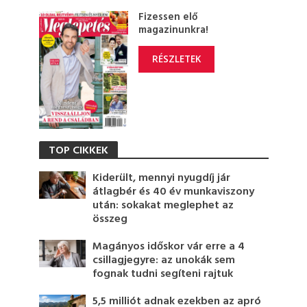
Fizessen elő
magazinunkra!
RÉSZLETEK
TOP CIKKEK
Kiderült, mennyi nyugdíj jár
átlagbér és 40 év munkaviszony
után: sokakat meglephet az
összeg
Magányos időskor vár erre a 4
csillagjegyre: az unokák sem
fognak tudni segíteni rajtuk
5,5 milliót adnak ezekben az apró