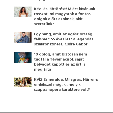
Kéz- és lábtörést! Miért kívánunk
rosszat, mi magyarok a fontos
dolgok előtt azoknak, akit
szeretünk?
Egy hang, amit az egész ország
felismer: 55 éves lett a legendás
szinkronszínész, Csőre Gábor
10 dolog, amit biztosan nem
tudtál a Tévémaciról: saját
bélyeget kapott és az űrt is
megjárta
KVÍZ Esmeralda, Milagros, Hürrem:
emlékszel még, ki, melyik
szappanopera karaktere volt?