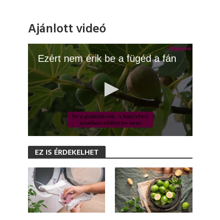
Ajánlott videó
Ezért nem érik be a fügéd a fán
0
s
EZ IS ÉRDEKELHET
e
c
o
n
d
s
o
f
1