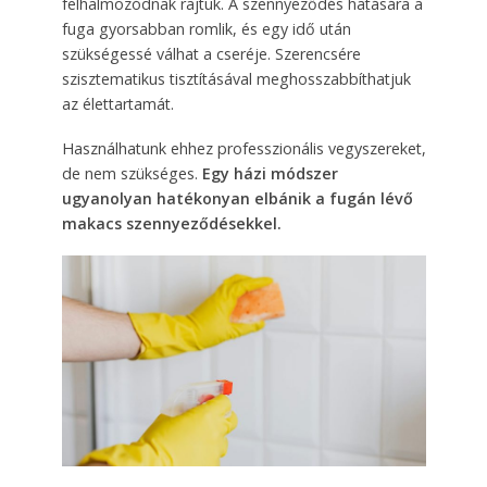
felhalmozódnak rajtuk. A szennyeződés hatására a
fuga gyorsabban romlik, és egy idő után
szükségessé válhat a cseréje. Szerencsére
szisztematikus tisztításával meghosszabbíthatjuk
az élettartamát.
Használhatunk ehhez professzionális vegyszereket,
de nem szükséges.
Egy házi módszer
ugyanolyan hatékonyan elbánik a fugán lévő
makacs szennyeződésekkel.