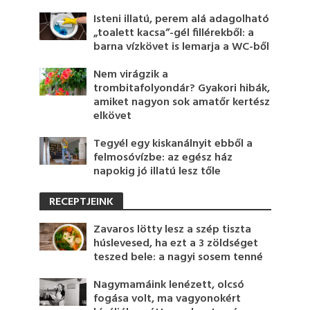
Isteni illatú, perem alá adagolható
„toalett kacsa”-gél fillérekből: a
barna vízkövet is lemarja a WC-ből
Nem virágzik a
trombitafolyondár? Gyakori hibák,
amiket nagyon sok amatőr kertész
elkövet
Tegyél egy kiskanálnyit ebből a
felmosóvízbe: az egész ház
napokig jó illatú lesz tőle
RECEPTJEINK
Zavaros lötty lesz a szép tiszta
húslevesed, ha ezt a 3 zöldséget
teszed bele: a nagyi sosem tenné
Nagymamáink lenézett, olcsó
fogása volt, ma vagyonokért