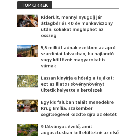
TOP CIKKEK
Kiderült, mennyi nyugdíj jár
átlagbér és 40 év munkaviszony
után: sokakat meglephet az
összeg
5,5 milliót adnak ezekben az apró
szardíniai falvakban, ha hajlandó
vagy költözni: magyarokat is
várnak
Lassan kinyírja a hőség a tujákat:
ezt az illatos sövénynövényt
ültetik helyette a kertészek
Egy kis faluban talált menedékre
Krug Emília: szakember
segítségével kezdte újra az életét
9 látványos évelő, amit
augusztusban kell elültetni: az első