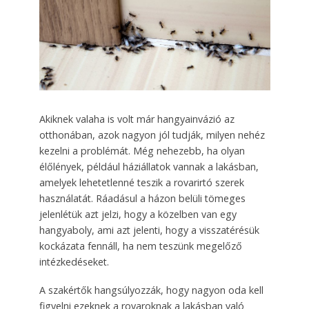
Akiknek valaha is volt már hangyainvázió az
otthonában, azok nagyon jól tudják, milyen nehéz
kezelni a problémát. Még nehezebb, ha olyan
élőlények, például háziállatok vannak a lakásban,
amelyek lehetetlenné teszik a rovarirtó szerek
használatát. Ráadásul a házon belüli tömeges
jelenlétük azt jelzi, hogy a közelben van egy
hangyaboly, ami azt jelenti, hogy a visszatérésük
kockázata fennáll, ha nem teszünk megelőző
intézkedéseket.
A szakértők hangsúlyozzák, hogy nagyon oda kell
figyelni ezeknek a rovaroknak a lakásban való