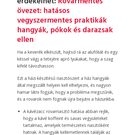
érdekelhet:
Rovarmentes
övezet: hatásos
vegyszermentes praktikák
hangyák, pókok és darazsak
ellen
Ha a keverék elkészült, hajtsd rá az alufóliát és egy
késsel vágj a tetejére apró lyukakat, hogy a szag
kifelé távozhasson.
Ezt a házi készítésű riasztószert a ház hangyák
által megszállt helyein kell elhelyezni, és nagyon
hamar látni fogjuk, hogy a probléma megszűnik,
és a rovarok nem fognak újra bejutni a házunkba.
A kávézacc rovarriasztó hatása abban rejlik,
hogy a kávé koffeint és savas vegyületeket
tartalmaz, amelyek természetes riasztóként
hatnak. A hangyák kellemetlennek találják az