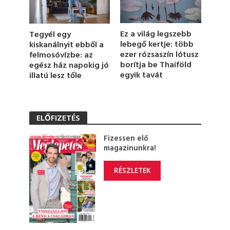
c
o
n
d
Ez a világ legszebb
Tegyél egy
s
lebegő kertje: több
kiskanálnyit ebből a
ezer rózsaszín lótusz
felmosóvízbe: az
borítja be Thaiföld
egész ház napokig jó
egyik tavát
illatú lesz tőle
ELŐFIZETÉS
Fizessen elő
magazinunkra!
RÉSZLETEK