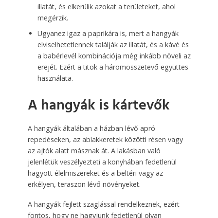
illatát, és elkerülik azokat a területeket, ahol
megérzik.
Ugyanez igaz a paprikára is, mert a hangyák
elviselhetetlennek találják az illatát, és a kávé és
a babérlevél kombinációja még inkább növeli az
erejét. Ezért a titok a háromösszetevő együttes
használata.
A hangyák is kártevők
A hangyák általában a házban lévő apró
repedéseken, az ablakkeretek közötti résen vagy
az ajtók alatt másznak át. A lakásban való
jelenlétük veszélyezteti a konyhában fedetlenül
hagyott élelmiszereket és a beltéri vagy az
erkélyen, teraszon lévő növényeket.
A hangyák fejlett szaglással rendelkeznek, ezért
fontos, hogy ne hagyjunk fedetlenül olyan