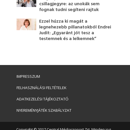
csillagjegyre: az unokák sem
fognak tudni segíteni rajtuk
Ezzel húzza ki magát a
legnehezebb pillanatokból Endrei
Judit: „Egyaránt jót tesz a
testemnek és a lelkemnek”
IMPRESSZUM
FELHASZNÁLÁSI FELTÉTELEK
ADATKEZELÉSI TÁJÉKOZTATÓ
NYEREMÉNYJÁTÉK SZABÁLYZAT
Copyright © 2017 Central Médiacsoport Zrt. Minden jog