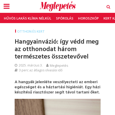
HŰVÖS LAKÁS KLÍMA NÉLKÜL
SPÓROLÁS
HOROSZKÓP
KERT 
OTTHON ÉS KERT
Hangyainvázió: így védd meg
az otthonodat három
természetes összetevővel
2025. március 3.
Meglepetés
3 perc az átlagos olvasási idő
A hangyák jelenléte veszélyezteti az emberi
egészséget és a háztartási higiéniát. Egy házi
készítésű riasztószer segít távol tartani őket.