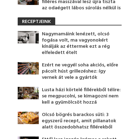
filléres masszával lesz újra tiszta
az odaégett lábos súrolás nélkül is
RECEPTJEINK
Nagymamáink lenézett, olcsó
fogása volt, ma vagyonokért
kínálják az éttermek ezt a rég
elfeledett ételt
Ezért ne vegyél soha akciós, előre
pácolt húst grillezéshez: így
vernek át vele a gyártók
Lusta házi körtelé fillérekből télire:
se megpucolni, se kimagozni nem
kell a gyümölcsöt hozzá
Olcsó bögrés barackos süti: 3
egyszerű recept, amit pillanatok
alatt összedobhatsz fillérekből