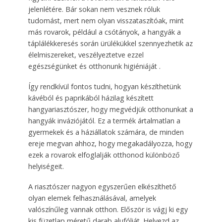
jelenlétére. Bár sokan nem vesznek róluk
tudomást, mert nem olyan visszataszítóak, mint
más rovarok, például a csótányok, a hangyák a
táplálékkeresés során ürülékükkel szennyezhetik az
élelmiszereket, veszélyeztetve ezzel
egészségünket és otthonunk higiéniáját .
Így rendkívül fontos tudni, hogyan készíthetünk
kávéból és paprikából házilag készített
hangyariasztószer, hogy megvédjük otthonunkat a
hangyák inváziójától. Ez a termék ártalmatlan a
gyermekek és a háziállatok számára, de minden
ereje megvan ahhoz, hogy megakadályozza, hogy
ezek a rovarok elfoglalják otthonod különböző
helyiségeit.
A riasztószer nagyon egyszerűen elkészíthető
olyan elemek felhasználásával, amelyek
valószínűleg vannak otthon. Először is vágj ki egy
kis füzetlap méretű darab alufóliát. Helyezd az