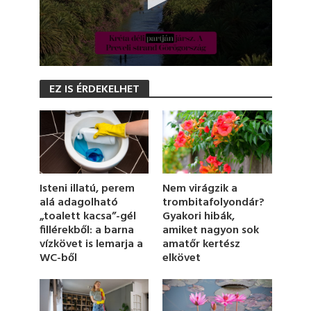
0
s
EZ IS ÉRDEKELHET
e
c
o
n
d
s
o
f
1
Nem virágzik a
Isteni illatú, perem
m
trombitafolyondár?
alá adagolható
i
Gyakori hibák,
„toalett kacsa”-gél
n
u
amiket nagyon sok
fillérekből: a barna
t
amatőr kertész
vízkövet is lemarja a
e
elkövet
WC-ből
,
2
7
s
e