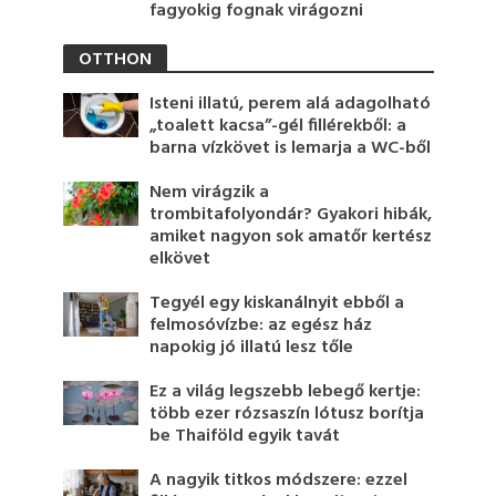
fagyokig fognak virágozni
OTTHON
Isteni illatú, perem alá adagolható
„toalett kacsa”-gél fillérekből: a
barna vízkövet is lemarja a WC-ből
Nem virágzik a
trombitafolyondár? Gyakori hibák,
amiket nagyon sok amatőr kertész
elkövet
Tegyél egy kiskanálnyit ebből a
felmosóvízbe: az egész ház
napokig jó illatú lesz tőle
Ez a világ legszebb lebegő kertje:
több ezer rózsaszín lótusz borítja
be Thaiföld egyik tavát
A nagyik titkos módszere: ezzel