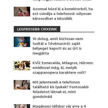
Azonnal húzd ki a konektorból, ha
ezt csinálja a telefonod: súlyosan
károsodhat a készülék
LEGFRISSEBB CIKKEINK
10 dolog, amit biztosan nem
tudtál a Tévémaciról: saját
bélyeget kapott és az űrt is
megjárta
KVÍZ Esmeralda, Milagros, Hürrem:
emlékszel még, ki, melyik
szappanopera karaktere volt?
Mit jelentenek a telefonon
található kis lyukak? Fontosabb
feladatot látnak el, mint
gondolnád
Magányos időskor vár erre a 4