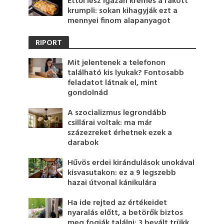
Ettől lesz igazán krémes a rakott
krumpli: sokan kihagyják ezt a
mennyei finom alapanyagot
RIPORT
Mit jelentenek a telefonon
található kis lyukak? Fontosabb
feladatot látnak el, mint
gondolnád
A szocializmus legrondább
csillárai voltak: ma már
százezreket érhetnek ezek a
darabok
Hűvös erdei kirándulások unokával
kisvasutakon: ez a 9 legszebb
hazai útvonal kánikulára
Ha ide rejted az értékeidet
nyaralás előtt, a betörők biztos
meg fogják találni: 3 bevált trükk