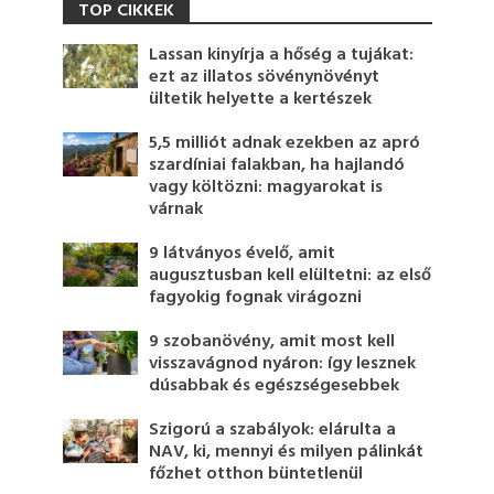
TOP CIKKEK
Lassan kinyírja a hőség a tujákat:
ezt az illatos sövénynövényt
ültetik helyette a kertészek
5,5 milliót adnak ezekben az apró
szardíniai falakban, ha hajlandó
vagy költözni: magyarokat is
várnak
9 látványos évelő, amit
augusztusban kell elültetni: az első
fagyokig fognak virágozni
9 szobanövény, amit most kell
visszavágnod nyáron: így lesznek
dúsabbak és egészségesebbek
Szigorú a szabályok: elárulta a
NAV, ki, mennyi és milyen pálinkát
főzhet otthon büntetlenül