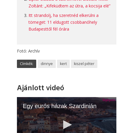
Zoltánt: „Kifeküdtem az útra, a kocsija elé”
Itt strandolj, ha szeretnéd elkerülni a
tömeget: 11 eldugott csobbanóhely
Budapesttől fél órára
Fotó: Archív
Címkék:
dinnye
kert
kiszel péter
Ajánlott videó
Egy eurós házak Szardinián