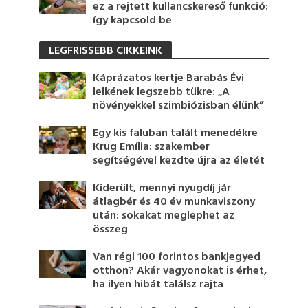
ez a rejtett kullancskereső funkció:
így kapcsold be
LEGFRISSEBB CIKKEINK
Káprázatos kertje Barabás Évi
lelkének legszebb tükre: „A
növényekkel szimbiózisban élünk”
Egy kis faluban talált menedékre
Krug Emília: szakember
segítségével kezdte újra az életét
Kiderült, mennyi nyugdíj jár
átlagbér és 40 év munkaviszony
után: sokakat meglephet az
összeg
Van régi 100 forintos bankjegyed
otthon? Akár vagyonokat is érhet,
ha ilyen hibát találsz rajta