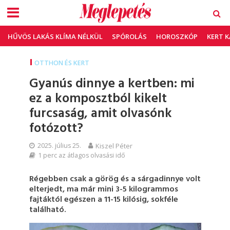
HŰVÖS LAKÁS KLÍMA NÉLKÜL
SPÓROLÁS
HOROSZKÓP
KERT 
OTTHON ÉS KERT
Gyanús dinnye a kertben: mi
ez a komposztból kikelt
furcsaság, amit olvasónk
fotózott?
2025. július 25.
Kiszel Péter
1 perc az átlagos olvasási idő
Régebben csak a görög és a sárgadinnye volt
elterjedt, ma már mini 3-5 kilogrammos
fajtáktól egészen a 11-15 kilósig, sokféle
található.