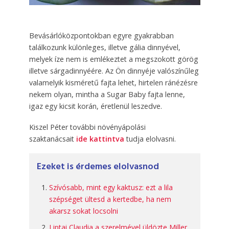
Bevásárlóközpontokban egyre gyakrabban
találkozunk különleges, illetve gália dinnyével,
melyek íze nem is emlékeztet a megszokott görög
illetve sárgadinnyéére. Az Ön dinnyéje valószínűleg
valamelyik kisméretű fajta lehet, hirtelen ránézésre
nekem olyan, mintha a Sugar Baby fajta lenne,
igaz egy kicsit korán, éretlenül leszedve.
Kiszel Péter további növényápolási
szaktanácsait
ide kattintva
tudja elolvasni.
Ezeket is érdemes elolvasnod
Szívósabb, mint egy kaktusz: ezt a lila
szépséget ültesd a kertedbe, ha nem
akarsz sokat locsolni
Liptai Claudia a szerelmével üldözte Miller