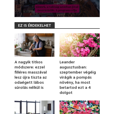
0
s
EZ IS ÉRDEKELHET
e
c
o
n
d
s
o
f
1
Leander
A nagyik titkos
m
augusztusban:
módszere: ezzel
i
szeptember végéig
filléres masszával
n
u
virágik a pompás
lesz újra tiszta az
t
növény, ha most
odaégett lábos
e
betartod ezt a 4
súrolás nélkül is
,
dolgot
1
9
s
e
c
o