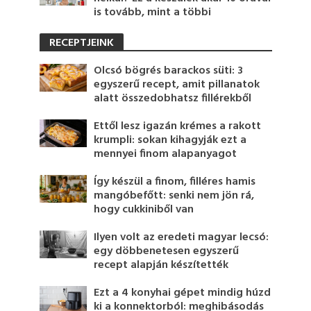
is tovább, mint a többi
RECEPTJEINK
Olcsó bögrés barackos süti: 3
egyszerű recept, amit pillanatok
alatt összedobhatsz fillérekből
Ettől lesz igazán krémes a rakott
krumpli: sokan kihagyják ezt a
mennyei finom alapanyagot
Így készül a finom, filléres hamis
mangóbefőtt: senki nem jön rá,
hogy cukkiniből van
Ilyen volt az eredeti magyar lecsó:
egy döbbenetesen egyszerű
recept alapján készítették
Ezt a 4 konyhai gépet mindig húzd
ki a konnektorból: meghibásodás