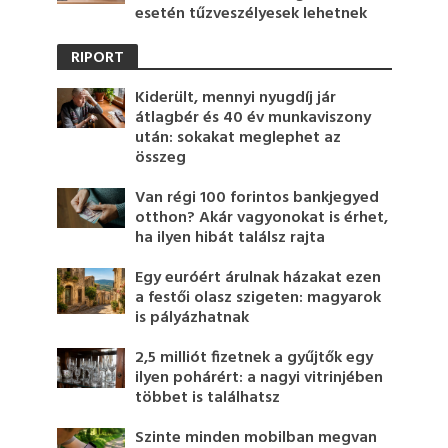
esetén tűzveszélyesek lehetnek
RIPORT
Kiderült, mennyi nyugdíj jár
átlagbér és 40 év munkaviszony
után: sokakat meglephet az
összeg
Van régi 100 forintos bankjegyed
otthon? Akár vagyonokat is érhet,
ha ilyen hibát találsz rajta
Egy euróért árulnak házakat ezen
a festői olasz szigeten: magyarok
is pályázhatnak
2,5 milliót fizetnek a gyűjtők egy
ilyen pohárért: a nagyi vitrinjében
többet is találhatsz
Szinte minden mobilban megvan