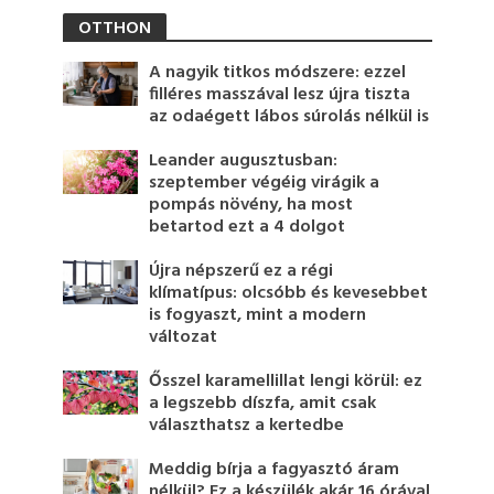
OTTHON
A nagyik titkos módszere: ezzel
filléres masszával lesz újra tiszta
az odaégett lábos súrolás nélkül is
Leander augusztusban:
szeptember végéig virágik a
pompás növény, ha most
betartod ezt a 4 dolgot
Újra népszerű ez a régi
klímatípus: olcsóbb és kevesebbet
is fogyaszt, mint a modern
változat
Ősszel karamellillat lengi körül: ez
a legszebb díszfa, amit csak
választhatsz a kertedbe
Meddig bírja a fagyasztó áram
nélkül? Ez a készülék akár 16 órával