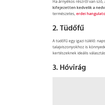
Ha árnyékos részről van szó,
kifejezetten kedvelik a ned
természetes,
erdei hangulat
2. Tüdőfű
A tüdőfű egy igazi túlélő: na
talajviszonyokhoz is könnyed
kertészeknek ideális választá
3. Hóvirág