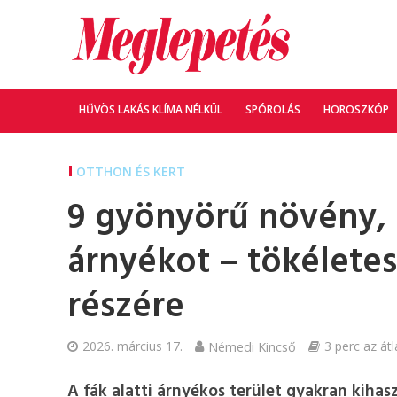
HŰVÖS LAKÁS KLÍMA NÉLKÜL
SPÓROLÁS
HOROSZKÓP
OTTHON ÉS KERT
9 gyönyörű növény, a
árnyékot – tökélete
részére
2026. március 17.
Némedi Kincső
3 perc az átl
A fák alatti árnyékos terület gyakran kih