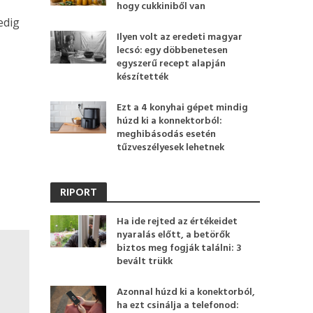
hogy cukkiniből van
edig
Ilyen volt az eredeti magyar
lecsó: egy döbbenetesen
egyszerű recept alapján
készítették
Ezt a 4 konyhai gépet mindig
húzd ki a konnektorból:
meghibásodás esetén
tűzveszélyesek lehetnek
RIPORT
Ha ide rejted az értékeidet
nyaralás előtt, a betörők
biztos meg fogják találni: 3
bevált trükk
Azonnal húzd ki a konektorból,
ha ezt csinálja a telefonod: