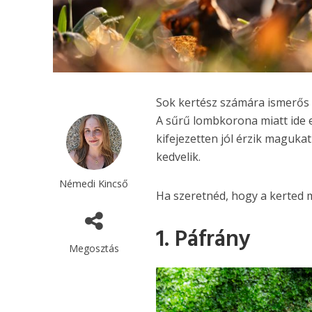
Sok kertész számára ismerős
A sűrű lombkorona miatt ide e
kifejezetten jól érzik maguka
kedvelik.
Némedi Kincső
Ha szeretnéd, hogy a kerted
1. Páfrány
Megosztás