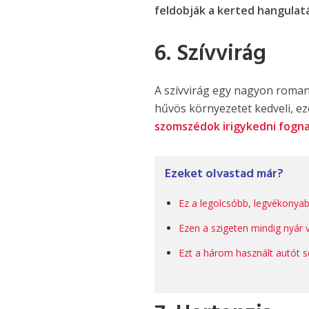
feldobják a kerted hangulat
6. Szívvirág
A szívvirág egy nagyon romant
hűvös környezetet kedveli, ez
szomszédok irigykedni fogn
Ezeket olvastad már?
Ez a legolcsóbb, legvékonyabb
Ezen a szigeten mindig nyár
Ezt a három használt autót 