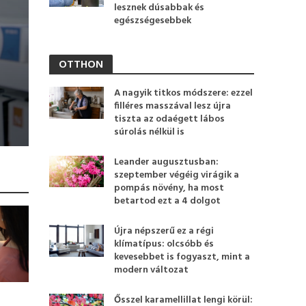
lesznek dúsabbak és
egészségesebbek
OTTHON
A nagyik titkos módszere: ezzel
filléres masszával lesz újra
tiszta az odaégett lábos
súrolás nélkül is
Leander augusztusban:
szeptember végéig virágik a
pompás növény, ha most
betartod ezt a 4 dolgot
Újra népszerű ez a régi
klímatípus: olcsóbb és
kevesebbet is fogyaszt, mint a
modern változat
Ősszel karamellillat lengi körül: