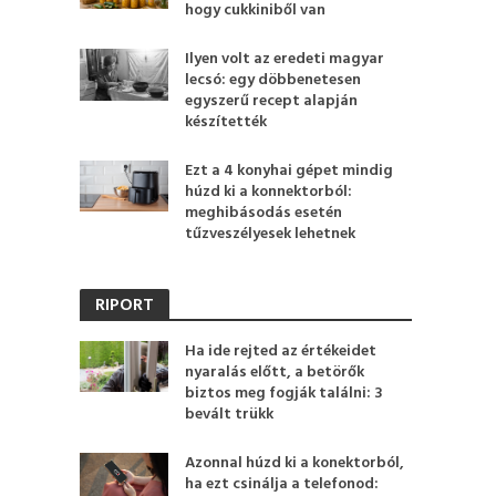
hogy cukkiniből van
Ilyen volt az eredeti magyar
lecsó: egy döbbenetesen
egyszerű recept alapján
készítették
Ezt a 4 konyhai gépet mindig
húzd ki a konnektorból:
meghibásodás esetén
tűzveszélyesek lehetnek
RIPORT
Ha ide rejted az értékeidet
nyaralás előtt, a betörők
biztos meg fogják találni: 3
bevált trükk
Azonnal húzd ki a konektorból,
ha ezt csinálja a telefonod: