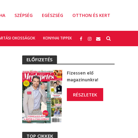
HA
SZÉPSÉG
EGÉSZSÉG
OTTHON ÉS KERT
ARTÁSI OKOSSÁGOK
KONYHAI TIPPEK
ELŐFIZETÉS
Fizessen elő
magazinunkra!
RÉSZLETEK
TOP CIKKEK