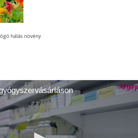
lógó hálás növény
 gyógyszervásárláson