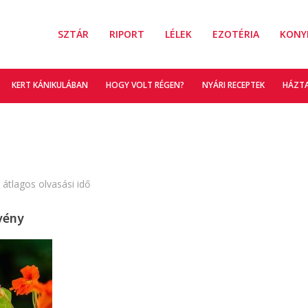
SZTÁR
RIPORT
LÉLEK
EZOTÉRIA
KONY
KERT KÁNIKULÁBAN
HOGY VOLT RÉGEN?
NYÁRI RECEPTEK
HÁZT
 átlagos olvasási idő
vény