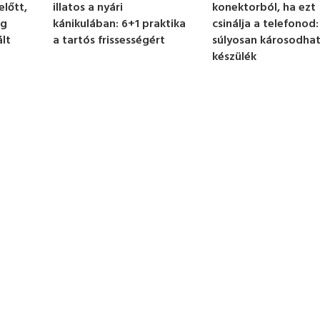
konektorból, ha ezt
illatos a nyári
előtt,
csinálja a telefonod:
kánikulában: 6+1 praktika
eg
súlyosan károsodhat
a tartós frissességért
ált
készülék