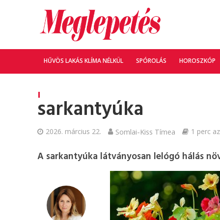
HŰVÖS LAKÁS KLÍMA NÉLKÜL
SPÓROLÁS
HOROSZKÓP
sarkantyúka
2026. március 22.
Somlai-Kiss Tímea
1 perc az
A sarkantyúka látványosan lelógó hálás nö