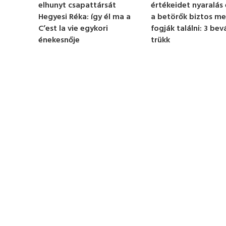
elhunyt csapattársát
értékeidet nyaralás 
t
e
Hegyesi Réka: így él ma a
a betörők biztos m
,
C’est la vie egykori
fogják találni: 3 bev
1
énekesnője
trükk
3
s
e
c
o
n
d
s
V
o
l
u
m
e
0
%