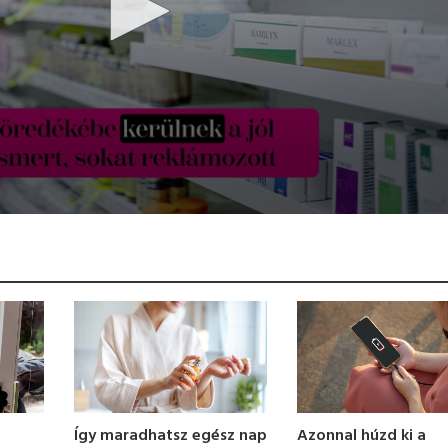
Azonnal húzd ki a
Így maradhatsz egész nap