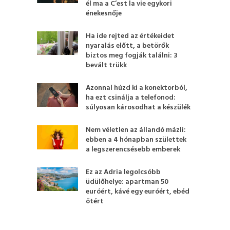
él ma a C’est la vie egykori
énekesnője
Ha ide rejted az értékeidet
nyaralás előtt, a betörők
biztos meg fogják találni: 3
bevált trükk
Azonnal húzd ki a konektorból,
ha ezt csinálja a telefonod:
súlyosan károsodhat a készülék
Nem véletlen az állandó mázli:
ebben a 4 hónapban születtek
a legszerencsésebb emberek
Ez az Adria legolcsóbb
üdülőhelye: apartman 50
euróért, kávé egy euróért, ebéd
ötért