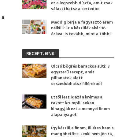
ez a legszebb díszfa, amit csak
választhatsz a kertedbe
 a
Meddig bírja a fagyasztó áram
nélkül? Ez a készülék akár 16
órával is tovább, mint a többi
RECEPTJEINK
Olcsó bögrés barackos süti: 3
egyszerű recept, amit
pillanatok alatt
összedobhatsz fillérekből
Ettől lesz igazán krémes a
rakott krumpli: sokan
kihagyják ezt a mennyei finom
alapanyagot
Így készül a finom, filléres hamis
mangóbefőtt: senki nem jön rá,