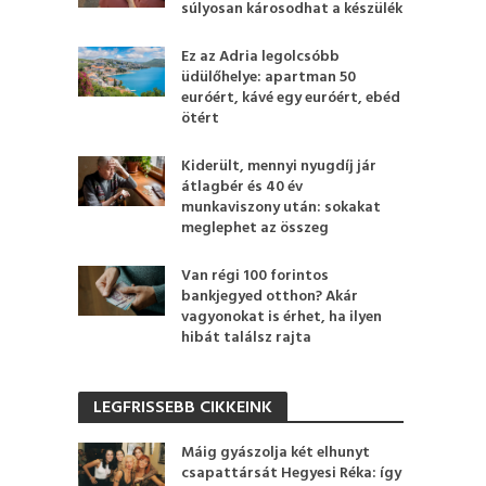
súlyosan károsodhat a készülék
Ez az Adria legolcsóbb
üdülőhelye: apartman 50
euróért, kávé egy euróért, ebéd
ötért
Kiderült, mennyi nyugdíj jár
átlagbér és 40 év
munkaviszony után: sokakat
meglephet az összeg
Van régi 100 forintos
bankjegyed otthon? Akár
vagyonokat is érhet, ha ilyen
hibát találsz rajta
LEGFRISSEBB CIKKEINK
Máig gyászolja két elhunyt
csapattársát Hegyesi Réka: így