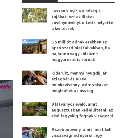
Lassan kinyírja a hőség a
tujákat: ezt az illatos
sövénynövényt ültetik helyette
a kertészek
5,5 milliót adnak ezekben az
apró szardíniai falvakban, ha
hajlandó vagy költözni:
magyarokat is várnak
Kiderült, mennyi nyugdíj jár
átlagbér és 40 év
munkaviszony után: sokakat
meglephet az összeg
9 látványos évelő, amit
augusztusban kell elültetni: az
első fagyokig fognak virágozni
9 szobanövény, amit most kell
visszavágnod nyáron: így