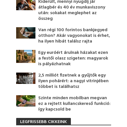
Kiderült, mennyi nyugdíj jár
átlagbér és 40 év munkaviszony
után: sokakat meglephet az
összeg
Van régi 100 forintos bankjegyed
otthon? Akár vagyonokat is érhet,
ha ilyen hibát találsz rajta
Egy euróért árulnak házakat ezen
a festői olasz szigeten: magyarok
is pályázhatnak
2,5 milliót fizetnek a gyűjtők egy
ilyen pohárért: a nagyi vitrinjében
többet is találhatsz
Szinte minden mobilban megvan
ez a rejtett kullancskereső funkció:
így kapcsold be
LEGFRISSEBB CIKKEINK