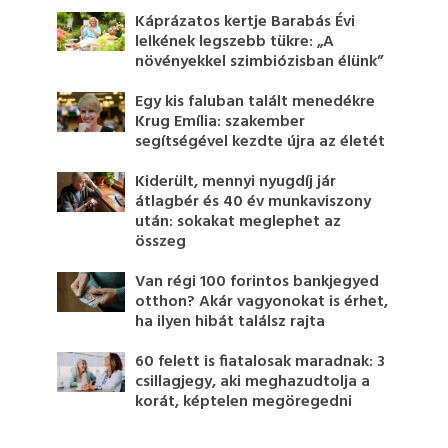
Káprázatos kertje Barabás Évi
lelkének legszebb tükre: „A
növényekkel szimbiózisban élünk”
Egy kis faluban talált menedékre
Krug Emília: szakember
segítségével kezdte újra az életét
Kiderült, mennyi nyugdíj jár
átlagbér és 40 év munkaviszony
után: sokakat meglephet az
összeg
Van régi 100 forintos bankjegyed
otthon? Akár vagyonokat is érhet,
ha ilyen hibát találsz rajta
60 felett is fiatalosak maradnak: 3
csillagjegy, aki meghazudtolja a
korát, képtelen megöregedni