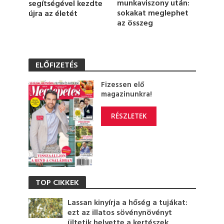
munkaviszony után:
segítségével kezdte
sokakat meglephet
újra az életét
az összeg
ELŐFIZETÉS
Fizessen elő
magazinunkra!
RÉSZLETEK
TOP CIKKEK
Lassan kinyírja a hőség a tujákat:
ezt az illatos sövénynövényt
ültetik helyette a kertészek