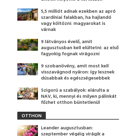
5,5 milliót adnak ezekben az apró
szardíniai falakban, ha hajlandó
vagy költözni: magyarokat is
várnak
9 látványos évelő, amit
augusztusban kell elültetni: az első
fagyokig fognak virágozni
9 szobanövény, amit most kell
visszavágnod nyáron: így lesznek
dúsabbak és egészségesebbek
Szigorú a szabályok: elárulta a
NAV, ki, mennyi és milyen pálinkát
főzhet otthon büntetlenül
OTTHON
Leander augusztusban:
szeptember végéig virágik a