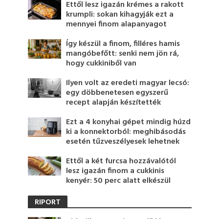
Ettől lesz igazán krémes a rakott
krumpli: sokan kihagyják ezt a
mennyei finom alapanyagot
Így készül a finom, filléres hamis
mangóbefőtt: senki nem jön rá,
hogy cukkiniből van
Ilyen volt az eredeti magyar lecsó:
egy döbbenetesen egyszerű
recept alapján készítették
Ezt a 4 konyhai gépet mindig húzd
ki a konnektorból: meghibásodás
esetén tűzveszélyesek lehetnek
Ettől a két furcsa hozzávalótól
lesz igazán finom a cukkinis
kenyér: 50 perc alatt elkészül
RIPORT