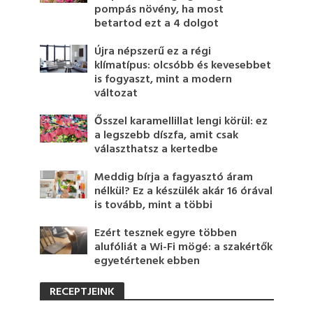
pompás növény, ha most
betartod ezt a 4 dolgot
Újra népszerű ez a régi
klímatípus: olcsóbb és kevesebbet
is fogyaszt, mint a modern
változat
Ősszel karamellillat lengi körül: ez
a legszebb díszfa, amit csak
választhatsz a kertedbe
Meddig bírja a fagyasztó áram
nélkül? Ez a készülék akár 16 órával
is tovább, mint a többi
Ezért tesznek egyre többen
alufóliát a Wi-Fi mögé: a szakértők
egyetértenek ebben
RECEPTJEINK