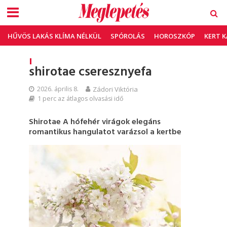
HŰVÖS LAKÁS KLÍMA NÉLKÜL
SPÓROLÁS
HOROSZKÓP
KERT 
shirotae cseresznyefa
2026. április 8.
Zádori Viktória
1 perc az átlagos olvasási idő
Shirotae A hófehér virágok elegáns
romantikus hangulatot varázsol a kertbe