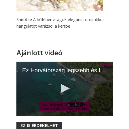
Shirotae A hófehér virágok elegáns romantikus
hangulatot varázsol a kertbe
Ajánlott videó
Ez Horvátország legszebb és legeldugottabb szigete
0
s
EZ IS ÉRDEKELHET
e