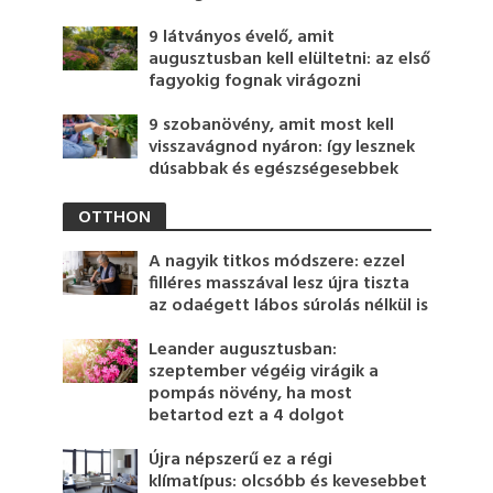
9 látványos évelő, amit
augusztusban kell elültetni: az első
fagyokig fognak virágozni
9 szobanövény, amit most kell
visszavágnod nyáron: így lesznek
dúsabbak és egészségesebbek
OTTHON
A nagyik titkos módszere: ezzel
filléres masszával lesz újra tiszta
az odaégett lábos súrolás nélkül is
Leander augusztusban:
szeptember végéig virágik a
pompás növény, ha most
betartod ezt a 4 dolgot
Újra népszerű ez a régi
klímatípus: olcsóbb és kevesebbet