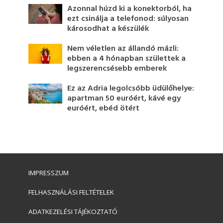
Azonnal húzd ki a konektorból, ha
ezt csinálja a telefonod: súlyosan
károsodhat a készülék
Nem véletlen az állandó mázli:
ebben a 4 hónapban születtek a
legszerencsésebb emberek
Ez az Adria legolcsóbb üdülőhelye:
apartman 50 euróért, kávé egy
euróért, ebéd ötért
IMPRESSZUM
FELHASZNÁLÁSI FELTÉTELEK
ADATKEZELÉSI TÁJÉKOZTATÓ