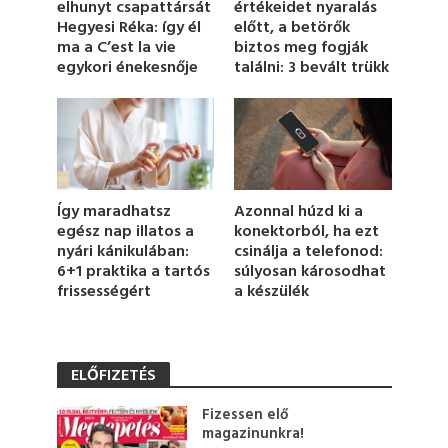
elhunyt csapattársát
értékeidet nyaralás
i
Hegyesi Réka: így él
előtt, a betörők
n
u
ma a C’est la vie
biztos meg fogják
t
egykori énekesnője
találni: 3 bevált trükk
e
,
3
s
e
c
o
n
d
Így maradhatsz
Azonnal húzd ki a
s
egész nap illatos a
konektorból, ha ezt
nyári kánikulában:
csinálja a telefonod:
6+1 praktika a tartós
súlyosan károsodhat
frissességért
a készülék
ELŐFIZETÉS
Fizessen elő
magazinunkra!