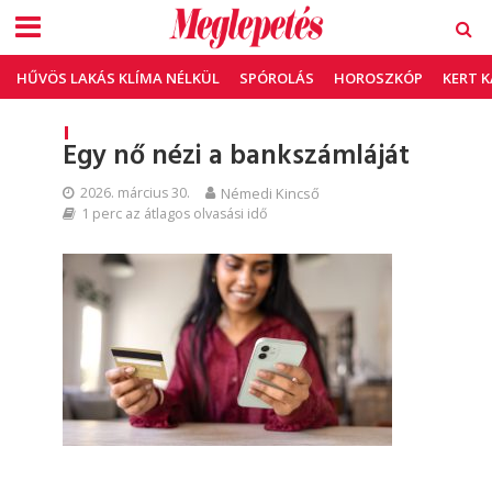
HŰVÖS LAKÁS KLÍMA NÉLKÜL
SPÓROLÁS
HOROSZKÓP
KERT 
Egy nő nézi a bankszámláját
2026. március 30.
Némedi Kincső
1 perc az átlagos olvasási idő