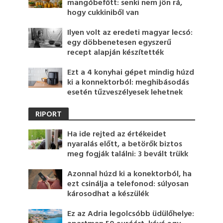
mangóbefőtt: senki nem jön rá,
hogy cukkiniből van
Ilyen volt az eredeti magyar lecsó:
egy döbbenetesen egyszerű
recept alapján készítették
Ezt a 4 konyhai gépet mindig húzd
ki a konnektorból: meghibásodás
esetén tűzveszélyesek lehetnek
RIPORT
Ha ide rejted az értékeidet
nyaralás előtt, a betörők biztos
meg fogják találni: 3 bevált trükk
Azonnal húzd ki a konektorból, ha
ezt csinálja a telefonod: súlyosan
károsodhat a készülék
Ez az Adria legolcsóbb üdülőhelye: