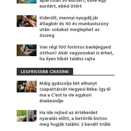
apartman 50 euróért, kávé egy
euróért, ebéd ötért
Kiderült, mennyi nyugdíj jár
átlagbér és 40 év munkaviszony
után: sokakat meglephet az
összeg
Van régi 100 forintos bankjegyed
otthon? Akár vagyonokat is érhet,
ha ilyen hibát találsz rajta
LEGFRISSEBB CIKKEINK
Máig gyászolja két elhunyt
csapattársát Hegyesi Réka: így él
ma a C’est la vie egykori
énekesnője
Ha ide rejted az értékeidet
nyaralás előtt, a betörők biztos
meg fogják találni: 3 bevált trükk