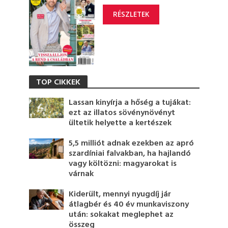
RÉSZLETEK
TOP CIKKEK
Lassan kinyírja a hőség a tujákat:
ezt az illatos sövénynövényt
ültetik helyette a kertészek
5,5 milliót adnak ezekben az apró
szardíniai falvakban, ha hajlandó
vagy költözni: magyarokat is
várnak
Kiderült, mennyi nyugdíj jár
átlagbér és 40 év munkaviszony
után: sokakat meglephet az
összeg