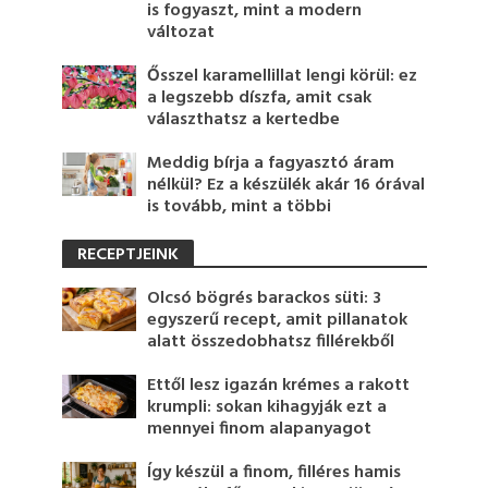
is fogyaszt, mint a modern
változat
Ősszel karamellillat lengi körül: ez
a legszebb díszfa, amit csak
választhatsz a kertedbe
Meddig bírja a fagyasztó áram
nélkül? Ez a készülék akár 16 órával
is tovább, mint a többi
RECEPTJEINK
Olcsó bögrés barackos süti: 3
egyszerű recept, amit pillanatok
alatt összedobhatsz fillérekből
Ettől lesz igazán krémes a rakott
krumpli: sokan kihagyják ezt a
mennyei finom alapanyagot
Így készül a finom, filléres hamis