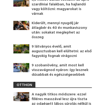
szardíniai falakban, ha hajlandó
vagy költözni: magyarokat is
várnak
Kiderült, mennyi nyugdíj jár
átlagbér és 40 év munkaviszony
után: sokakat meglephet az
összeg
9 látványos évelő, amit
augusztusban kell elültetni: az első
fagyokig fognak virágozni
9 szobanövény, amit most kell
visszavágnod nyáron: így lesznek
dúsabbak és egészségesebbek
OTTHON
A nagyik titkos módszere: ezzel
filléres masszával lesz újra tiszta
az odaégett lábos súrolás nélkül is