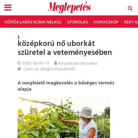
HŰVÖS LAKÁS KLÍMA NÉLKÜL
SPÓROLÁS
HOROSZKÓP
KERT 
középkorú nő uborkát
szüretel a veteményesében
2026. április 13.
Kósa-Boda Veronika
1 perc az átlagos olvasási idő
A megfelelő magkezelés a bőséges termés
alapja