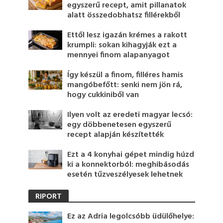
egyszerű recept, amit pillanatok
alatt összedobhatsz fillérekből
Ettől lesz igazán krémes a rakott
krumpli: sokan kihagyják ezt a
mennyei finom alapanyagot
Így készül a finom, filléres hamis
mangóbefőtt: senki nem jön rá,
hogy cukkiniből van
Ilyen volt az eredeti magyar lecsó:
egy döbbenetesen egyszerű
recept alapján készítették
Ezt a 4 konyhai gépet mindig húzd
ki a konnektorból: meghibásodás
esetén tűzveszélyesek lehetnek
RIPORT
Ez az Adria legolcsóbb üdülőhelye: