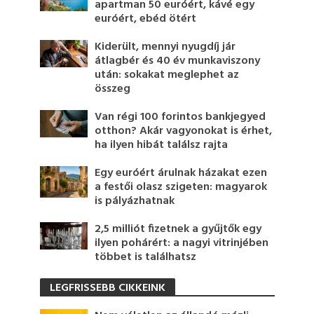
apartman 50 euróért, kávé egy
euróért, ebéd ötért
Kiderült, mennyi nyugdíj jár
átlagbér és 40 év munkaviszony
után: sokakat meglephet az
összeg
Van régi 100 forintos bankjegyed
otthon? Akár vagyonokat is érhet,
ha ilyen hibát találsz rajta
Egy euróért árulnak házakat ezen
a festői olasz szigeten: magyarok
is pályázhatnak
2,5 milliót fizetnek a gyűjtők egy
ilyen pohárért: a nagyi vitrinjében
többet is találhatsz
LEGFRISSEBB CIKKEINK