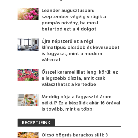
Leander augusztusban:
szeptember végéig virágik a
pompás növény, ha most
betartod ezt a 4 dolgot
Újra népszerű ez a régi
klímatípus: olcsóbb és kevesebbet
is fogyaszt, mint a modern
változat
Ősszel karamellillat lengi körül: ez
a legszebb díszfa, amit csak
választhatsz a kertedbe
Meddig bírja a fagyasztó áram
nélkül? Ez a készülék akár 16 órával
is tovább, mint a többi
RECEPTJEINK
Olcsó bögrés barackos süti: 3