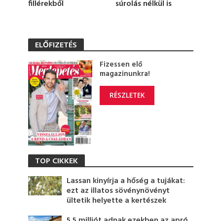
fillérekből
súrolás nélkül is
ELŐFIZETÉS
Fizessen elő
magazinunkra!
RÉSZLETEK
TOP CIKKEK
Lassan kinyírja a hőség a tujákat:
ezt az illatos sövénynövényt
ültetik helyette a kertészek
5,5 milliót adnak ezekben az apró