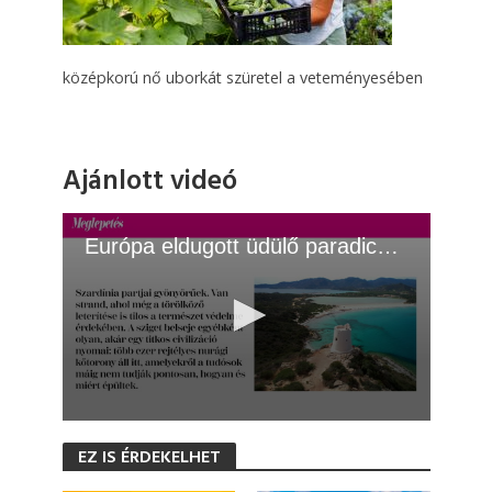
középkorú nő uborkát szüretel a veteményesében
Ajánlott videó
Európa eldugott üdülő paradicsoma
0
s
EZ IS ÉRDEKELHET
e
c