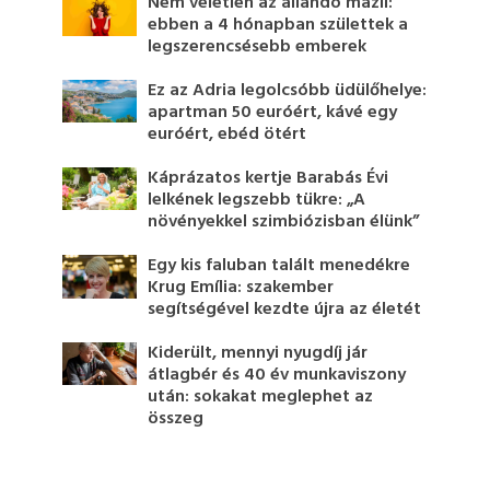
Nem véletlen az állandó mázli:
ebben a 4 hónapban születtek a
legszerencsésebb emberek
Ez az Adria legolcsóbb üdülőhelye:
apartman 50 euróért, kávé egy
euróért, ebéd ötért
Káprázatos kertje Barabás Évi
lelkének legszebb tükre: „A
növényekkel szimbiózisban élünk”
Egy kis faluban talált menedékre
Krug Emília: szakember
segítségével kezdte újra az életét
Kiderült, mennyi nyugdíj jár
átlagbér és 40 év munkaviszony
után: sokakat meglephet az
összeg