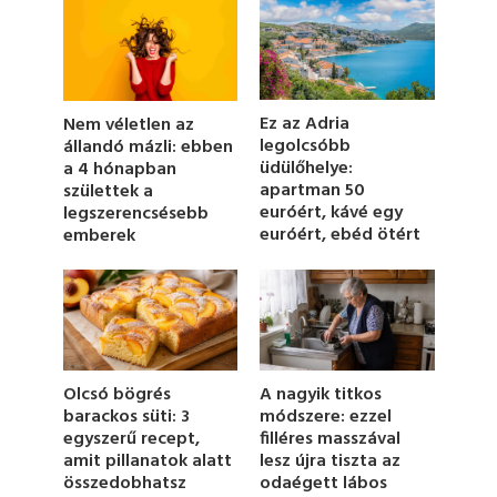
o
n
d
s
o
f
1
Ez az Adria
Nem véletlen az
m
legolcsóbb
állandó mázli: ebben
i
üdülőhelye:
a 4 hónapban
n
u
apartman 50
születtek a
t
euróért, kávé egy
legszerencsésebb
e
euróért, ebéd ötért
emberek
,
2
7
s
e
c
o
n
d
Olcsó bögrés
A nagyik titkos
s
barackos süti: 3
módszere: ezzel
egyszerű recept,
filléres masszával
amit pillanatok alatt
lesz újra tiszta az
összedobhatsz
odaégett lábos