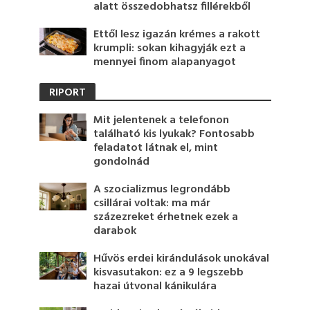
alatt összedobhatsz fillérekből
Ettől lesz igazán krémes a rakott
krumpli: sokan kihagyják ezt a
mennyei finom alapanyagot
RIPORT
Mit jelentenek a telefonon
található kis lyukak? Fontosabb
feladatot látnak el, mint
gondolnád
A szocializmus legrondább
csillárai voltak: ma már
százezreket érhetnek ezek a
darabok
Hűvös erdei kirándulások unokával
kisvasutakon: ez a 9 legszebb
hazai útvonal kánikulára