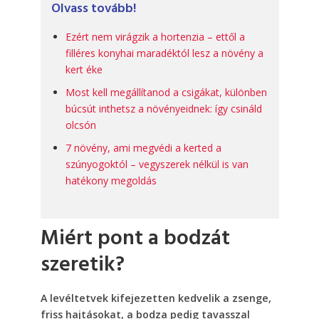
Olvass tovább!
Ezért nem virágzik a hortenzia – ettől a
filléres konyhai maradéktól lesz a növény a
kert éke
Most kell megállítanod a csigákat, különben
búcsút inthetsz a növényeidnek: így csináld
olcsón
7 növény, ami megvédi a kerted a
szúnyogoktól – vegyszerek nélkül is van
hatékony megoldás
Miért pont a bodzát
szeretik?
A levéltetvek kifejezetten kedvelik a zsenge,
friss hajtásokat, a bodza pedig tavasszal