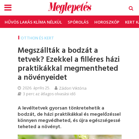
HŰVÖS LAKÁS KLÍMA NÉLKÜL
SPÓROLÁS
HOROSZKÓP
KERT 
OTTHON ÉS KERT
Megszállták a bodzát a
tetvek? Ezekkel a filléres házi
praktikákkal megmentheted
a növényeidet
2026. április 25.
Zádori Viktória
3 perc az átlagos olvasási idő
A levéltetvek gyorsan tönkretehetik a
bodzát, de házi praktikákkal és megelőzéssel
könnyen megvédheted, és újra egészségessé
teheted a növényt.