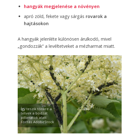
hangyák megjelenése a növényen
apró zöld, fekete vagy sárgás
rovarok a
hajtásokon
A hangyák jelenléte különösen árulkodó, mivel
„gondozzák” a levéltetveket a mézharmat miatt.
Így teszik tönkre a
tetvek a bodzát
pillanatok alatt
Forrás AdobeStock