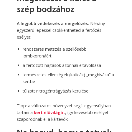
szép bodzához
A legjobb védekezés a megelőzés.
Néhány
egyszerű lépéssel csökkentheted a fertőzés
esélyét:
rendszeres metszés a szellősebb
lombkoronáért
a fertőzött hajtások azonnali eltávolítása
természetes ellenségek (katicák) „meghívása” a
kertbe
túlzott nitrogéntrágyázás kerülése
Tipp: a változatos növényzet segít egyensúlyban
tartani a
kert élővilágát
, így kevesebb eséllyel
szaporodnak el a kártevők.