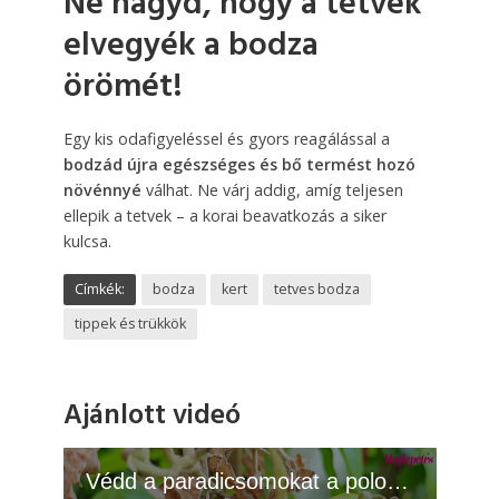
Ne hagyd, hogy a tetvek
elvegyék a bodza
örömét!
Egy kis odafigyeléssel és gyors reagálással a
bodzád újra egészséges és bő termést hozó
növénnyé
válhat. Ne várj addig, amíg teljesen
ellepik a tetvek – a korai beavatkozás a siker
kulcsa.
Címkék:
bodza
kert
tetves bodza
tippek és trükkök
Ajánlott videó
Védd a paradicsomokat a poloskáktól: 4 természetes módszer