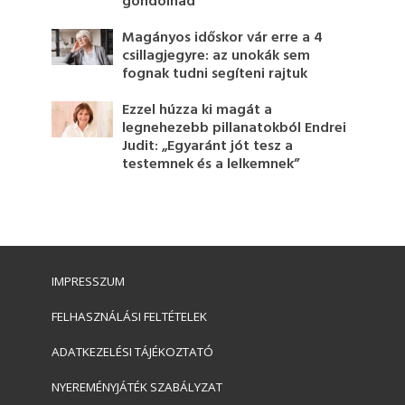
gondolnád
Magányos időskor vár erre a 4
csillagjegyre: az unokák sem
fognak tudni segíteni rajtuk
Ezzel húzza ki magát a
legnehezebb pillanatokból Endrei
Judit: „Egyaránt jót tesz a
testemnek és a lelkemnek”
IMPRESSZUM
FELHASZNÁLÁSI FELTÉTELEK
ADATKEZELÉSI TÁJÉKOZTATÓ
NYEREMÉNYJÁTÉK SZABÁLYZAT