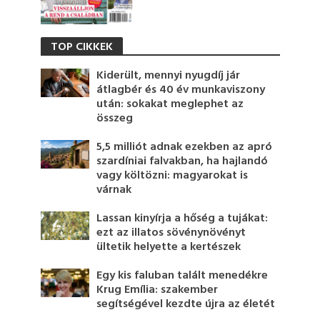
TOP CIKKEK
Kiderült, mennyi nyugdíj jár
átlagbér és 40 év munkaviszony
után: sokakat meglephet az
összeg
5,5 milliót adnak ezekben az apró
szardíniai falvakban, ha hajlandó
vagy költözni: magyarokat is
várnak
Lassan kinyírja a hőség a tujákat:
ezt az illatos sövénynövényt
ültetik helyette a kertészek
Egy kis faluban talált menedékre
Krug Emília: szakember
segítségével kezdte újra az életét