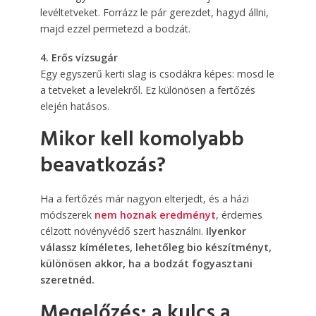
levéltetveket. Forrázz le pár gerezdet, hagyd állni,
majd ezzel permetezd a bodzát.
4. Erős vízsugár
Egy egyszerű kerti slag is csodákra képes: mosd le
a tetveket a levelekről. Ez különösen a fertőzés
elején hatásos.
Mikor kell komolyabb
beavatkozás?
Ha a fertőzés már nagyon elterjedt, és a házi
módszerek
nem hoznak eredményt
, érdemes
célzott növényvédő szert használni.
Ilyenkor
válassz kíméletes, lehetőleg bio készítményt,
különösen akkor, ha a bodzát fogyasztani
szeretnéd.
Megelőzés: a kulcs a