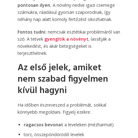
pontosan ilyen.
A növény nedve igazi csemege
számukra, ráadásul gyorsan szaporodnak, így
néhány nap alatt komoly fertőzést okozhatnak.
Fontos tudni:
nemcsak esztétikai problémáról van
szó. A tetvek
gyengítik a növényt
, lassítják a
növekedést, és akár betegségeket is
terjeszthetnek.
Az első jelek, amiket
nem szabad figyelmen
kívül hagyni
Ha időben észreveszed a problémát, sokkal
könnyebb megoldani. Figyelj ezekre:
ragacsos bevonat
a leveleken (mézharmat)
torz, összepöndörödő levelek