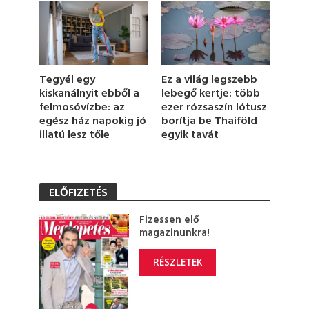
1
s
e
c
o
n
d
Ez a világ legszebb
Tegyél egy
s
lebegő kertje: több
kiskanálnyit ebből a
ezer rózsaszín lótusz
felmosóvízbe: az
borítja be Thaiföld
egész ház napokig jó
egyik tavát
illatú lesz tőle
ELŐFIZETÉS
Fizessen elő
magazinunkra!
RÉSZLETEK