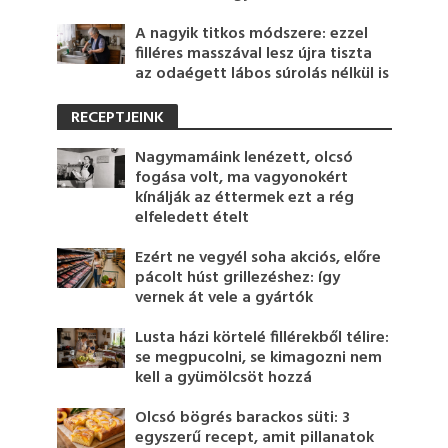
A nagyik titkos módszere: ezzel
filléres masszával lesz újra tiszta
az odaégett lábos súrolás nélkül is
RECEPTJEINK
Nagymamáink lenézett, olcsó
fogása volt, ma vagyonokért
kínálják az éttermek ezt a rég
elfeledett ételt
Ezért ne vegyél soha akciós, előre
pácolt húst grillezéshez: így
vernek át vele a gyártók
Lusta házi körtelé fillérekből télire:
se megpucolni, se kimagozni nem
kell a gyümölcsöt hozzá
Olcsó bögrés barackos süti: 3
egyszerű recept, amit pillanatok