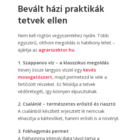
Bevált házi praktikák
tetvek ellen
Nem kell rögtön vegyszerekhez nyúlni. Több
egyszerű, otthoni megoldás is hatékony lehet –
ajánlja az
agrarszektor.hu
.
1. Szappanos víz – a klasszikus megoldás
Keverj össze langyos vízzel egy
kevés
mosogatószert
, majd permetezd le vele a
fertőzött részeket. Ez feloldja a tetvek
védőrétegét, így könnyen elpusztulnak.
2. Csalánlé – természetes erősítő és riasztó
A csalánból készített erjesztett lé nemcsak
elriasztja a kártevőket, hanem erősíti is a növényt.
3. Fokhagymás permet
A fokhagyma intenzív illata távol tartja a