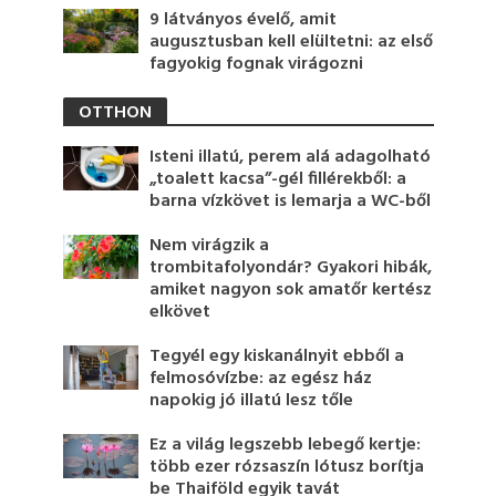
9 látványos évelő, amit
augusztusban kell elültetni: az első
fagyokig fognak virágozni
OTTHON
Isteni illatú, perem alá adagolható
„toalett kacsa”-gél fillérekből: a
barna vízkövet is lemarja a WC-ből
Nem virágzik a
trombitafolyondár? Gyakori hibák,
amiket nagyon sok amatőr kertész
elkövet
Tegyél egy kiskanálnyit ebből a
felmosóvízbe: az egész ház
napokig jó illatú lesz tőle
Ez a világ legszebb lebegő kertje:
több ezer rózsaszín lótusz borítja
be Thaiföld egyik tavát