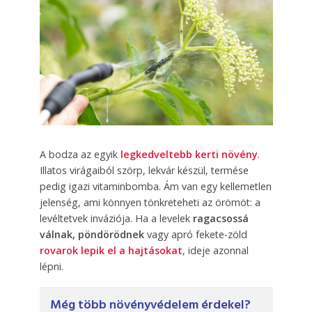
A bodza az egyik
legkedveltebb kerti növény
.
Illatos virágaiból szörp, lekvár készül, termése
pedig igazi vitaminbomba. Ám van egy kellemetlen
jelenség, ami könnyen tönkreteheti az örömöt: a
levéltetvek inváziója. Ha a levelek
ragacsossá
válnak, pöndörödnek
vagy apró fekete-zöld
rovarok lepik el a hajtásokat
, ideje azonnal
lépni.
Még több növényvédelem érdekel?