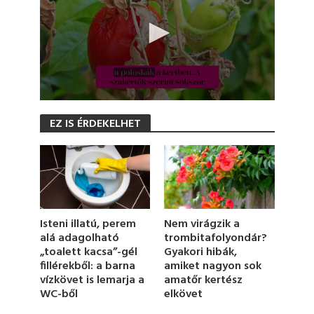
0
s
EZ IS ÉRDEKELHET
e
c
o
n
d
s
o
f
1
Nem virágzik a
Isteni illatú, perem
m
trombitafolyondár?
alá adagolható
i
Gyakori hibák,
„toalett kacsa”-gél
n
u
amiket nagyon sok
fillérekből: a barna
t
amatőr kertész
vízkövet is lemarja a
e
elkövet
WC-ből
,
2