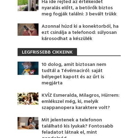
Ha ide rejted az értékeidet
nyaralás előtt, a betörők biztos
meg fogják találni: 3 bevált trükk
Azonnal húzd ki a konektorból, ha
ezt csinálja a telefonod: súlyosan
károsodhat a készülék
LEGFRISSEBB CIKKEINK
10 dolog, amit biztosan nem
tudtál a Tévémaciról: saját
bélyeget kapott és az űrt is
megjárta
KVÍZ Esmeralda, Milagros, Hürrem:
emlékszel még, ki, melyik
szappanopera karaktere volt?
Mit jelentenek a telefonon
található kis lyukak? Fontosabb
feladatot látnak el, mint