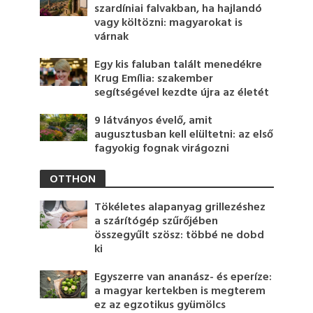
szardíniai falvakban, ha hajlandó
vagy költözni: magyarokat is
várnak
Egy kis faluban talált menedékre
Krug Emília: szakember
segítségével kezdte újra az életét
9 látványos évelő, amit
augusztusban kell elültetni: az első
fagyokig fognak virágozni
OTTHON
Tökéletes alapanyag grillezéshez
a szárítógép szűrőjében
összegyűlt szösz: többé ne dobd
ki
Egyszerre van ananász- és eperíze:
a magyar kertekben is megterem
ez az egzotikus gyümölcs