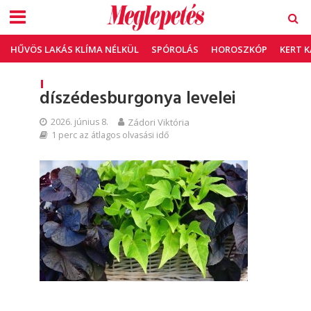
HŰVÖS LAKÁS KLÍMA NÉLKÜL
SPÓROLÁS
HOROSZKÓP
KERT 
díszédesburgonya levelei
2026. június 8.
Zádori Viktória
1 perc az átlagos olvasási idő