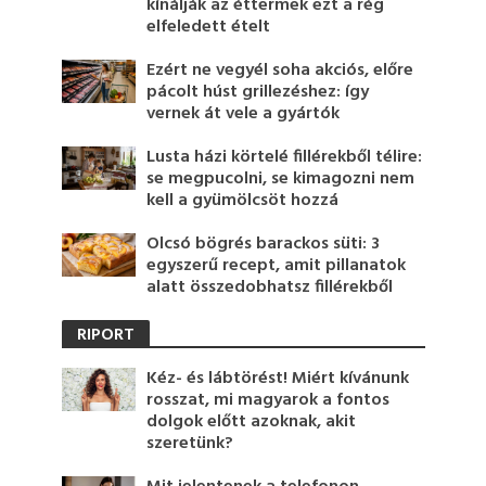
kínálják az éttermek ezt a rég
elfeledett ételt
Ezért ne vegyél soha akciós, előre
pácolt húst grillezéshez: így
vernek át vele a gyártók
Lusta házi körtelé fillérekből télire:
se megpucolni, se kimagozni nem
kell a gyümölcsöt hozzá
Olcsó bögrés barackos süti: 3
egyszerű recept, amit pillanatok
alatt összedobhatsz fillérekből
RIPORT
Kéz- és lábtörést! Miért kívánunk
rosszat, mi magyarok a fontos
dolgok előtt azoknak, akit
szeretünk?