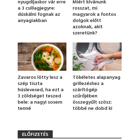
nyugdíjaskor vár erre
Miért kívánunk
i
a 3 csillagjegyre:
rosszat, mi
n
u
dúskálni fognak az
magyarok a fontos
t
anyagiakban
dolgok előtt
e
azoknak, akit
,
szeretünk?
2
4
s
e
c
o
n
d
s
Zavaros lötty lesz a
Tökéletes alapanyag
szép tiszta
grillezéshez a
húslevesed, ha ezt a
szárítógép
3 zöldséget teszed
szűrőjében
bele: a nagyi sosem
összegyűlt szösz:
tenné
többé ne dobd ki
ELŐFIZETÉS