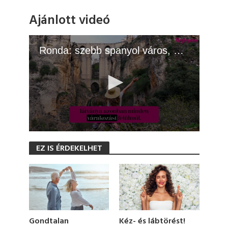
Ajánlott videó
Ronda: szebb spanyol város, mint Madrid
0
s
EZ IS ÉRDEKELHET
e
c
o
n
d
s
o
f
1
Gondtalan
Kéz- és lábtörést!
m