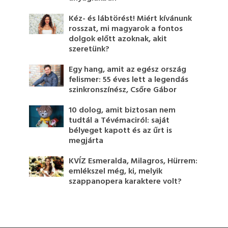
Kéz- és lábtörést! Miért kívánunk
rosszat, mi magyarok a fontos
dolgok előtt azoknak, akit
szeretünk?
Egy hang, amit az egész ország
felismer: 55 éves lett a legendás
szinkronszínész, Csőre Gábor
10 dolog, amit biztosan nem
tudtál a Tévémaciról: saját
bélyeget kapott és az űrt is
megjárta
KVÍZ Esmeralda, Milagros, Hürrem:
emlékszel még, ki, melyik
szappanopera karaktere volt?