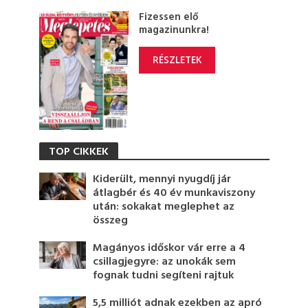
Fizessen elő
magazinunkra!
RÉSZLETEK
TOP CIKKEK
Kiderült, mennyi nyugdíj jár
átlagbér és 40 év munkaviszony
után: sokakat meglephet az
összeg
Magányos időskor vár erre a 4
csillagjegyre: az unokák sem
fognak tudni segíteni rajtuk
5,5 milliót adnak ezekben az apró