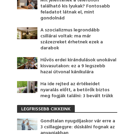
Mit jelentenek a telefonon
található kis lyukak? Fontosabb
feladatot látnak el, mint
gondolnád
A szocializmus legrondább
csillárai voltak: ma már
százezreket érhetnek ezek a
darabok
Hűvös erdei kirándulások unokával
kisvasutakon: ez a 9 legszebb
hazai útvonal kánikulára
Ha ide rejted az értékeidet
nyaralás előtt, a betörők biztos
meg fogják találni: 3 bevált trükk
LEGFRISSEBB CIKKEINK
Gondtalan nyugdíjaskor vár erre a
3 csillagjegyre: dúskálni fognak az
anyagiakban