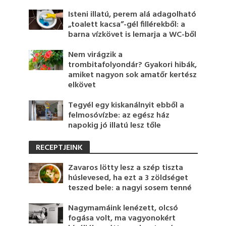
Isteni illatú, perem alá adagolható
„toalett kacsa”-gél fillérekből: a
barna vízkövet is lemarja a WC-ből
Nem virágzik a
trombitafolyondár? Gyakori hibák,
amiket nagyon sok amatőr kertész
elkövet
Tegyél egy kiskanálnyit ebből a
felmosóvízbe: az egész ház
napokig jó illatú lesz tőle
RECEPTJEINK
Zavaros lötty lesz a szép tiszta
húslevesed, ha ezt a 3 zöldséget
teszed bele: a nagyi sosem tenné
Nagymamáink lenézett, olcsó
fogása volt, ma vagyonokért