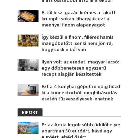
alatt összedobhatsz fillérekből
Ettől lesz igazán krémes a rakott
krumpli: sokan kihagyják ezt a
mennyei finom alapanyagot
Így készül a finom, filléres hamis
mangóbefőtt: senki nem jön rá,
hogy cukkiniből van
Ilyen volt az eredeti magyar lecsó:
egy döbbenetesen egyszerű
recept alapján készítették
Ezt a 4 konyhai gépet mindig húzd
ki a konnektorból: meghibásodás
esetén tűzveszélyesek lehetnek
RIPORT
Ez az Adria legolcsóbb üdülőhelye:
apartman 50 euróért, kávé egy
euróért, ebéd ötért