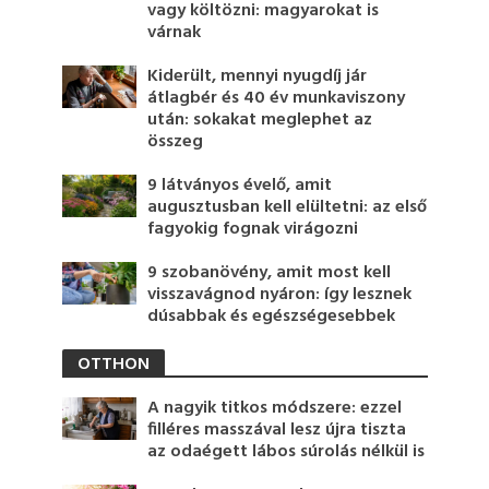
vagy költözni: magyarokat is
várnak
Kiderült, mennyi nyugdíj jár
átlagbér és 40 év munkaviszony
után: sokakat meglephet az
összeg
9 látványos évelő, amit
augusztusban kell elültetni: az első
fagyokig fognak virágozni
9 szobanövény, amit most kell
visszavágnod nyáron: így lesznek
dúsabbak és egészségesebbek
OTTHON
A nagyik titkos módszere: ezzel
filléres masszával lesz újra tiszta
az odaégett lábos súrolás nélkül is