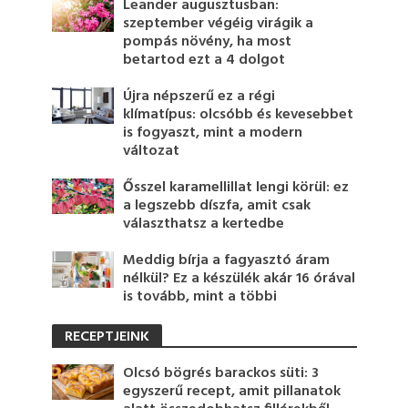
Leander augusztusban:
szeptember végéig virágik a
pompás növény, ha most
betartod ezt a 4 dolgot
Újra népszerű ez a régi
klímatípus: olcsóbb és kevesebbet
is fogyaszt, mint a modern
változat
Ősszel karamellillat lengi körül: ez
a legszebb díszfa, amit csak
választhatsz a kertedbe
Meddig bírja a fagyasztó áram
nélkül? Ez a készülék akár 16 órával
is tovább, mint a többi
RECEPTJEINK
Olcsó bögrés barackos süti: 3
egyszerű recept, amit pillanatok