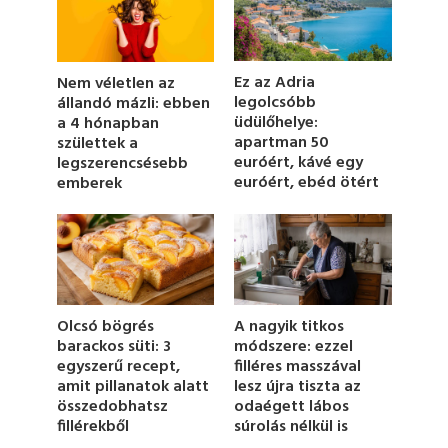
d
s
o
f
1
Ez az Adria
Nem véletlen az
m
legolcsóbb
állandó mázli: ebben
i
üdülőhelye:
a 4 hónapban
n
u
apartman 50
születtek a
t
euróért, kávé egy
legszerencsésebb
e
euróért, ebéd ötért
emberek
,
2
1
s
e
c
o
n
d
Olcsó bögrés
A nagyik titkos
s
barackos süti: 3
módszere: ezzel
egyszerű recept,
filléres masszával
amit pillanatok alatt
lesz újra tiszta az
összedobhatsz
odaégett lábos
fillérekből
súrolás nélkül is