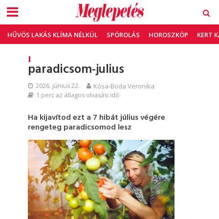
HŰVÖS LAKÁS KLÍMA NÉLKÜL
SPÓROLÁS
HOROSZKÓP
KERT 
paradicsom-julius
2026. június 22.
Kósa-Boda Veronika
1 perc az átlagos olvasási idő
Ha kijavítod ezt a 7 hibát július végére
rengeteg paradicsomod lesz