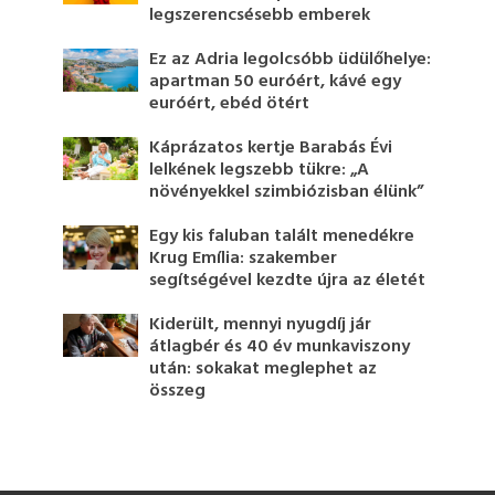
legszerencsésebb emberek
Ez az Adria legolcsóbb üdülőhelye:
apartman 50 euróért, kávé egy
euróért, ebéd ötért
Káprázatos kertje Barabás Évi
lelkének legszebb tükre: „A
növényekkel szimbiózisban élünk”
Egy kis faluban talált menedékre
Krug Emília: szakember
segítségével kezdte újra az életét
Kiderült, mennyi nyugdíj jár
átlagbér és 40 év munkaviszony
után: sokakat meglephet az
összeg