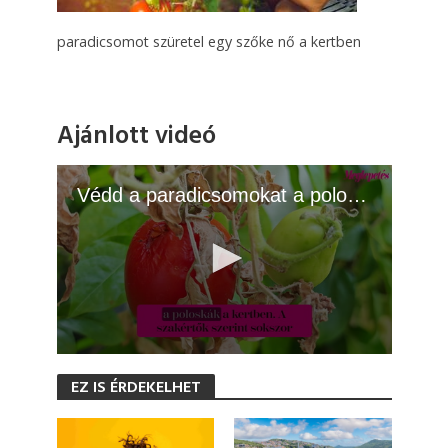
paradicsomot szüretel egy szőke nő a kertben
Ajánlott videó
Védd a paradicsomokat a poloskáktól: 4 természetes módszer
0
s
EZ IS ÉRDEKELHET
e
c
o
n