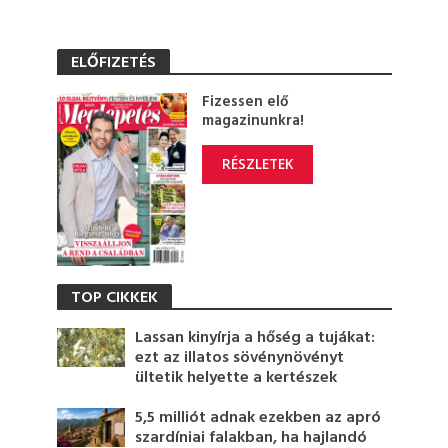
ELŐFIZETÉS
Fizessen elő
magazinunkra!
RÉSZLETEK
TOP CIKKEK
Lassan kinyírja a hőség a tujákat:
ezt az illatos sövénynövényt
ültetik helyette a kertészek
5,5 milliót adnak ezekben az apró
szardíniai falakban, ha hajlandó