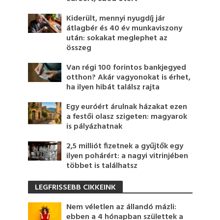
Kiderült, mennyi nyugdíj jár
átlagbér és 40 év munkaviszony
után: sokakat meglephet az
összeg
Van régi 100 forintos bankjegyed
otthon? Akár vagyonokat is érhet,
ha ilyen hibát találsz rajta
Egy euróért árulnak házakat ezen
a festői olasz szigeten: magyarok
is pályázhatnak
2,5 milliót fizetnek a gyűjtők egy
ilyen pohárért: a nagyi vitrinjében
többet is találhatsz
LEGFRISSEBB CIKKEINK
Nem véletlen az állandó mázli:
ebben a 4 hónapban születtek a