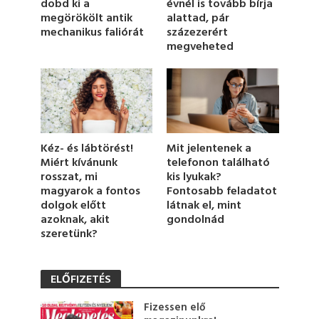
évnél is tovább bírja
dobd ki a
t
alattad, pár
megörökölt antik
e
százezerért
mechanikus faliórát
,
megveheted
2
1
s
e
c
o
n
d
s
Kéz- és lábtörést!
Mit jelentenek a
Miért kívánunk
telefonon található
rosszat, mi
kis lyukak?
magyarok a fontos
Fontosabb feladatot
dolgok előtt
látnak el, mint
azoknak, akit
gondolnád
szeretünk?
ELŐFIZETÉS
Fizessen elő