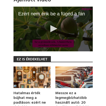
Ezért nem érik be a fügéd a fán
0
s
EZ IS ÉRDEKELHET
e
c
o
n
d
s
o
f
1
Messze ez a
Hatalmas érték
m
legmegbízhatóbb
bújhat meg a
i
használt autó: 20
padláson: ezért ne
n
u