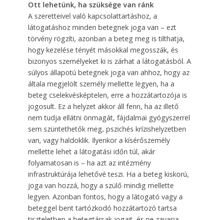
Ott lehetünk, ha szüksége van ránk
A szeretteivel való kapcsolattartáshoz, a
látogatáshoz minden betegnek joga van – ezt
törvény rögzíti, azonban a beteg meg is tilthatja,
hogy kezelése tényét másokkal megosszák, és
bizonyos személyeket ki is zárhat a látogatásból. A
súlyos állapotú betegnek joga van ahhoz, hogy az
általa megjelölt személy mellette legyen, ha a
beteg cselekvésképtelen, erre a hozzátartozója is
jogosult. Ez a helyzet akkor áll fenn, ha az illető
nem tudja ellátni önmagát, fájdalmai gyógyszerrel
sem szüntethetők meg, pszichés krízishelyzetben
van, vagy haldoklik. Ilyenkor a kísérőszemély
mellette lehet a látogatási időn túl, akár
folyamatosan is – ha azt az intézmény
infrastruktúrája lehetővé teszi. Ha a beteg kiskorú,
joga van hozzá, hogy a szülő mindig mellette
legyen. Azonban fontos, hogy a látogató vagy a
beteggel bent tartózkodó hozzátartozó tartsa
tiszteletben a betegtársak jogait, és ne zavarja