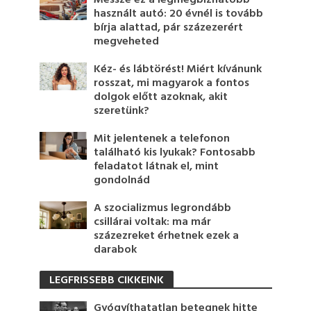
használt autó: 20 évnél is tovább
bírja alattad, pár százezerért
megveheted
Kéz- és lábtörést! Miért kívánunk
rosszat, mi magyarok a fontos
dolgok előtt azoknak, akit
szeretünk?
Mit jelentenek a telefonon
található kis lyukak? Fontosabb
feladatot látnak el, mint
gondolnád
A szocializmus legrondább
csillárai voltak: ma már
százezreket érhetnek ezek a
darabok
LEGFRISSEBB CIKKEINK
Gyógyíthatatlan betegnek hitte