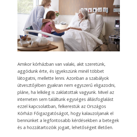
Amikor kórházban van valaki, akit szeretünk,
aggódunk érte, és igyekszünk minél többet
látogatni, mellette lenni. Azonban a szabályok
útvesztőjében gyakran nem egyszerű eligazodni,
pláne, ha lelkileg is zaklatottak vagyunk. Mivel az
interneten sem találtunk egységes állásfoglalást
ezzel kapcsolatban, felkerestük az Országos
Kórházi Főigazgatóságot, hogy kalauzoljanak el
bennünket a legfontosabb kérdésekben a betegek
és a hozzátarto­zóik jogait, lehetőségeit illetően.