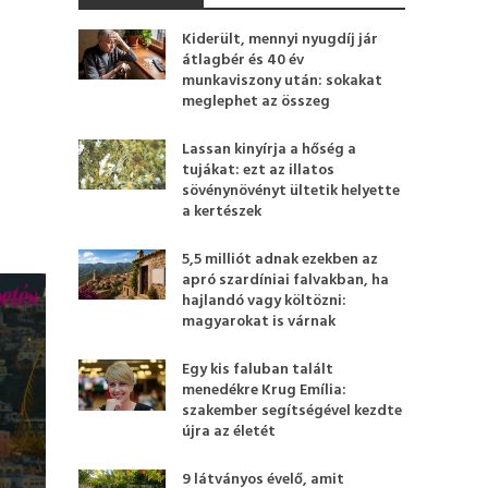
Kiderült, mennyi nyugdíj jár
átlagbér és 40 év
munkaviszony után: sokakat
meglephet az összeg
Lassan kinyírja a hőség a
tujákat: ezt az illatos
sövénynövényt ültetik helyette
a kertészek
5,5 milliót adnak ezekben az
apró szardíniai falvakban, ha
hajlandó vagy költözni:
magyarokat is várnak
Egy kis faluban talált
menedékre Krug Emília:
szakember segítségével kezdte
újra az életét
9 látványos évelő, amit