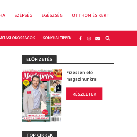
HA
SZÉPSÉG
EGÉSZSÉG
OTTHON ÉS KERT
ARTÁSI OKOSSÁGOK
KONYHAI TIPPEK
ELŐFIZETÉS
Fizessen elő
magazinunkra!
RÉSZLETEK
TOP CIKKEK