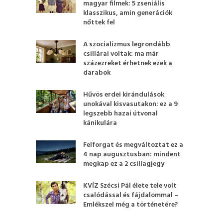
magyar filmek: 5 zseniális
klasszikus, amin generációk
nőttek fel
A szocializmus legrondább
csillárai voltak: ma már
százezreket érhetnek ezek a
darabok
Hűvös erdei kirándulások
unokával kisvasutakon: ez a 9
legszebb hazai útvonal
kánikulára
Felforgat és megváltoztat ez a
4 nap augusztusban: mindent
megkap ez a 2 csillagjegy
KVÍZ Szécsi Pál élete tele volt
csalódással és fájdalommal –
Emlékszel még a történetére?