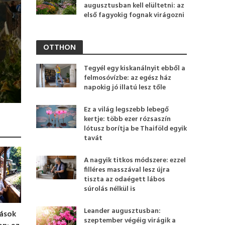
augusztusban kell elültetni: az
első fagyokig fognak virágozni
OTTHON
Tegyél egy kiskanálnyit ebből a
felmosóvízbe: az egész ház
napokig jó illatú lesz tőle
Ez a világ legszebb lebegő
kertje: több ezer rózsaszín
lótusz borítja be Thaiföld egyik
tavát
A nagyik titkos módszere: ezzel
filléres masszával lesz újra
tiszta az odaégett lábos
súrolás nélkül is
Leander augusztusban:
lások
szeptember végéig virágik a