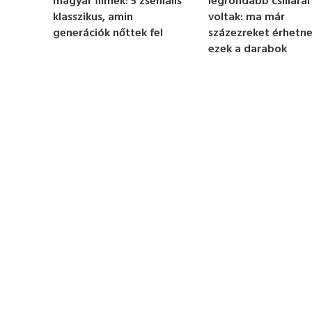
legrondább csillárai
magyar filmek: 5 zseniális
t
e
voltak: ma már
klasszikus, amin
,
százezreket érhetn
generációk nőttek fel
1
ezek a darabok
0
s
e
c
o
n
d
s
V
o
l
u
m
e
0
%