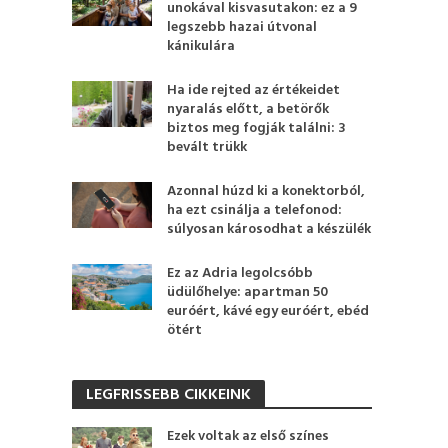
unokával kisvasutakon: ez a 9
legszebb hazai útvonal
kánikulára
Ha ide rejted az értékeidet
nyaralás előtt, a betörők
biztos meg fogják találni: 3
bevált trükk
Azonnal húzd ki a konektorból,
ha ezt csinálja a telefonod:
súlyosan károsodhat a készülék
Ez az Adria legolcsóbb
üdülőhelye: apartman 50
euróért, kávé egy euróért, ebéd
ötért
LEGFRISSEBB CIKKEINK
Ezek voltak az első színes