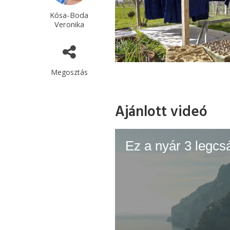
Kósa-Boda
Veronika
Megosztás
Ajánlott videó
Ez a nyár 3 legcs