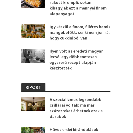
rakott krumpli: sokan
kihagyják ezt a mennyei finom
alapanyagot
Így készül a finom, filléres hamis
mangóbefőtt: senki nem jön rá,
hogy cukkiniből van
Ilyen volt az eredeti magyar
lecsó: egy döbbenetesen
egyszerű recept alapján
készítették
RIPORT
A szocializmus legrondább
csillárai voltak: ma már
százezreket érhetnek ezek a
darabok
Hűvös erdei kirándulások