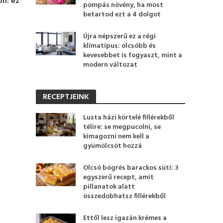
on: ez
pompás növény, ha most
betartod ezt a 4 dolgot
Újra népszerű ez a régi
klímatípus: olcsóbb és
kevesebbet is fogyaszt, mint a
modern változat
RECEPTJEINK
Lusta házi körtelé fillérekből
télire: se megpucolni, se
kimagozni nem kell a
gyümölcsöt hozzá
Olcsó bögrés barackos süti: 3
egyszerű recept, amit
pillanatok alatt
összedobhatsz fillérekből
Ettől lesz igazán krémes a