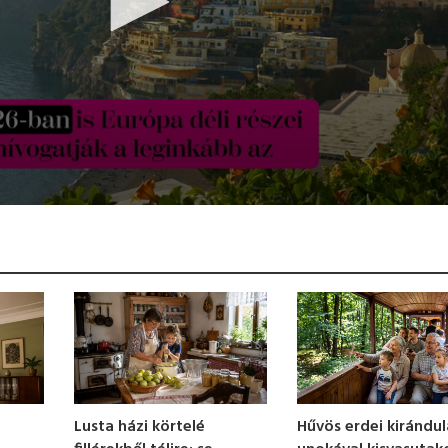
Hűvös erdei kirándu
Lusta házi körtelé