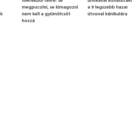
unokával kisvasutak
fillérekből télire: se
a 9 legszebb hazai
megpucolni, se kimagozni
útvonal kánikulára
ek
nem kell a gyümölcsöt
hozzá