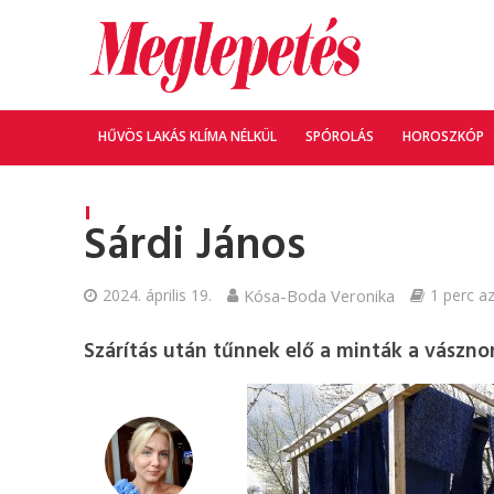
HŰVÖS LAKÁS KLÍMA NÉLKÜL
SPÓROLÁS
HOROSZKÓP
Sárdi János
2024. április 19.
Kósa-Boda Veronika
1 perc az
Szárítás után tűnnek elő a minták a vászno