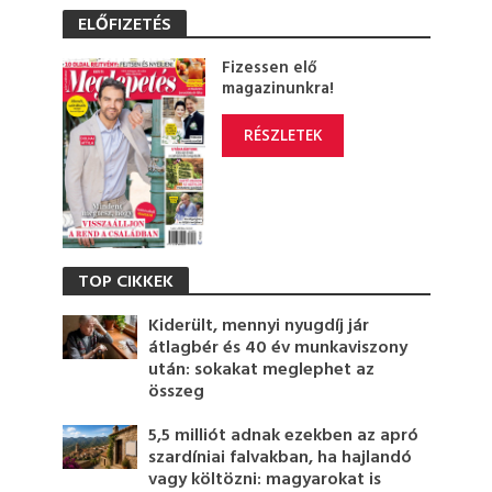
ELŐFIZETÉS
Fizessen elő
magazinunkra!
RÉSZLETEK
TOP CIKKEK
Kiderült, mennyi nyugdíj jár
átlagbér és 40 év munkaviszony
után: sokakat meglephet az
összeg
5,5 milliót adnak ezekben az apró
szardíniai falvakban, ha hajlandó
vagy költözni: magyarokat is