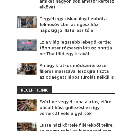
amiket nagyon sok amatőr kertész
elkövet
Tegyél egy kiskanálnyit ebből a
felmosóvízbe: az egész ház
napokig jó illatú lesz tőle
Ez a világ legszebb lebegő kertje:
több ezer rózsaszín lótusz borítja
be Thaiföld egyik tavát
A nagyik titkos módszere: ezzel
filléres masszával lesz újra tiszta
az odaégett lábos súrolás nélkül is
RECEPTJEINK
Ezért ne vegyél soha akciós, előre
pácolt húst grillezéshez: így
vernek át vele a gyártók
Lusta házi körtelé fillérekből télire: