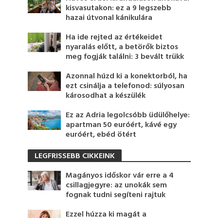
kisvasutakon: ez a 9 legszebb
hazai útvonal kánikulára
Ha ide rejted az értékeidet
nyaralás előtt, a betörők biztos
meg fogják találni: 3 bevált trükk
Azonnal húzd ki a konektorból, ha
ezt csinálja a telefonod: súlyosan
károsodhat a készülék
Ez az Adria legolcsóbb üdülőhelye:
apartman 50 euróért, kávé egy
euróért, ebéd ötért
LEGFRISSEBB CIKKEINK
Magányos időskor vár erre a 4
csillagjegyre: az unokák sem
fognak tudni segíteni rajtuk
Ezzel húzza ki magát a