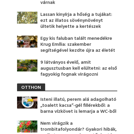
várnak
Lassan kinyírja a hőség a tujákat:
ezt az illatos sövénynövényt
ültetik helyette a kertészek
Egy kis faluban talált menedékre
Krug Emília: szakember
segítségével kezdte újra az életét
9 látványos évelő, amit
augusztusban kell elültetni: az első
fagyokig fognak virágozni
OTTHON
Isteni illatú, perem alá adagolható
„toalett kacsa”-gél fillérekből: a
barna vízkövet is lemarja a WC-ből
Nem virágzik a
trombitafolyondár? Gyakori hibák,