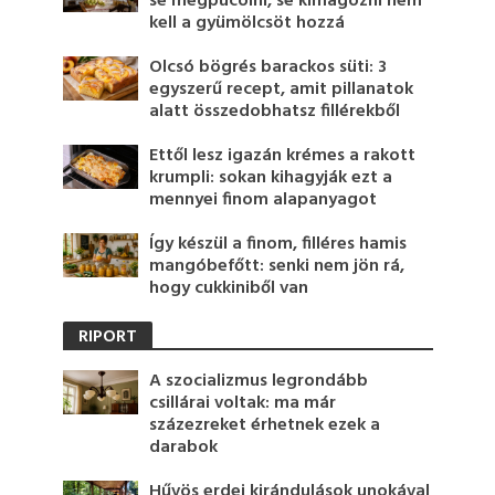
se megpucolni, se kimagozni nem
kell a gyümölcsöt hozzá
Olcsó bögrés barackos süti: 3
egyszerű recept, amit pillanatok
alatt összedobhatsz fillérekből
Ettől lesz igazán krémes a rakott
krumpli: sokan kihagyják ezt a
mennyei finom alapanyagot
Így készül a finom, filléres hamis
mangóbefőtt: senki nem jön rá,
hogy cukkiniből van
RIPORT
A szocializmus legrondább
csillárai voltak: ma már
százezreket érhetnek ezek a
darabok
Hűvös erdei kirándulások unokával