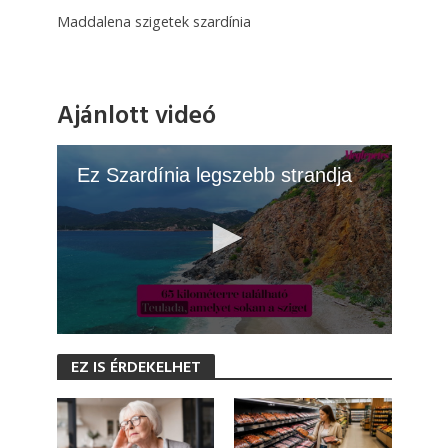
Maddalena szigetek szardínia
Ajánlott videó
Ez Szardínia legszebb strandja
0
s
EZ IS ÉRDEKELHET
e
c
o
n
d