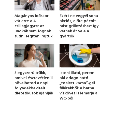
s
o
f
1
Magányos időskor
Ezért ne vegyél soha
m
vár erre a 4
akciós, előre pácolt
i
csillagjegyre: az
húst grillezéshez: így
n
u
unokák sem fognak
vernek át vele a
t
tudni segíteni rajtuk
gyártók
e
,
1
8
s
e
c
o
n
5 egyszerű trükk,
Isteni illatú, perem
d
amivel észrevétlenül
alá adagolható
s
növelheted a napi
„toalett kacsa”-gél
folyadékbevitelt:
fillérekből: a barna
dietetikusok ajánlják
vízkövet is lemarja a
WC-ből