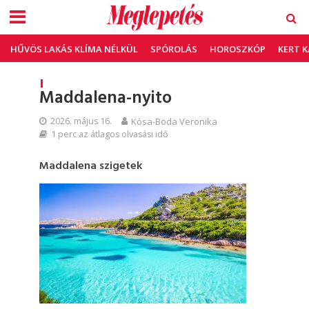
HŰVÖS LAKÁS KLÍMA NÉLKÜL
SPÓROLÁS
HOROSZKÓP
KERT 
Maddalena-nyito
2026. május 16.
Kósa-Boda Veronika
1 perc az átlagos olvasási idő
Maddalena szigetek