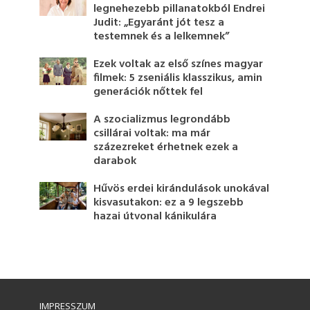
legnehezebb pillanatokból Endrei
Judit: „Egyaránt jót tesz a
testemnek és a lelkemnek”
Ezek voltak az első színes magyar
filmek: 5 zseniális klasszikus, amin
generációk nőttek fel
A szocializmus legrondább
csillárai voltak: ma már
százezreket érhetnek ezek a
darabok
Hűvös erdei kirándulások unokával
kisvasutakon: ez a 9 legszebb
hazai útvonal kánikulára
IMPRESSZUM