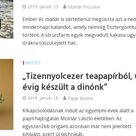
2019. január 25.
Molnár Fruzsina
Ember és madár is sértetlenül megúszta azt a ne
mindennapi kalandot, amely nemrég Esztergomb
történt. A struccfarm egyik megvadult kakasa ugy
órákra túszul ejtett hat...
RIPORT
„Tizennyolcezer teapapírból, 
évig készült a dinónk”
2019. január 18.
Papp Noémi
Kikapcsolódásnak indult az egyetemi évek alatt a
papírhajtogatás Molnár László életében. Az
egyszerűbb origami azonban már nem jelentett
kihívást, ezért új technikát...