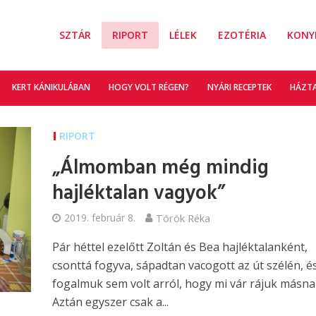
SZTÁR
RIPORT
LÉLEK
EZOTÉRIA
KONY
KERT KÁNIKULÁBAN
HOGY VOLT RÉGEN?
NYÁRI RECEPTEK
HÁZT
RIPORT
„Álmomban még mindig
hajléktalan vagyok”
2019. február 8.
Török Réka
Pár héttel ezelőtt Zoltán és Bea hajléktalanként,
csonttá fogyva, sápadtan vacogott az út szélén, é
fogalmuk sem volt arról, hogy mi vár rájuk másna
Aztán egyszer csak a...