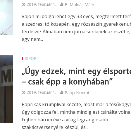
2019. február 1.
B. Molnár Márk
Vajon mi dolga lehet egy 33 éves, megtermett fér
a szedresi tó közepén, egy rózsaszín gyerekken
térdelve? Álmában nem jutna senkinek az eszébe
egy nem...
RIPORT
„Úgy edzek, mint egy élsport
– csak épp a konyhában”
2019. február 1.
Papp Noémi
Paprikás krumplival kezdte, most már a fésűkagyl
úgy dolgozza fel, mintha mindig ezt csinálta volna
Fejben három éve a világ legrangosabb
szakácsversenyére készül, és...