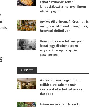
rakott krumpli: sokan
kihagyják ezt a mennyei finom
alapanyagot
m
an
Így készül a finom, filléres hamis
mangóbefőtt: senki nem jön rá,
anis
hogy cukkiniből van
Ilyen volt az eredeti magyar
lecsó: egy döbbenetesen
egyszerű recept alapján
készítették
6
RIPORT
A szocializmus legrondább
csillárai voltak: ma már
százezreket érhetnek ezek a
darabok
Hűvös erdei kirándulások