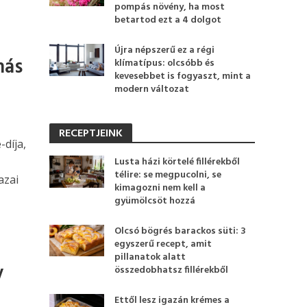
pompás növény, ha most
betartod ezt a 4 dolgot
Újra népszerű ez a régi
más
klímatípus: olcsóbb és
kevesebbet is fogyaszt, mint a
modern változat
RECEPTJEINK
díja,
Lusta házi körtelé fillérekből
télire: se megpucolni, se
azai
kimagozni nem kell a
gyümölcsöt hozzá
Olcsó bögrés barackos süti: 3
egyszerű recept, amit
pillanatok alatt
y
összedobhatsz fillérekből
Ettől lesz igazán krémes a