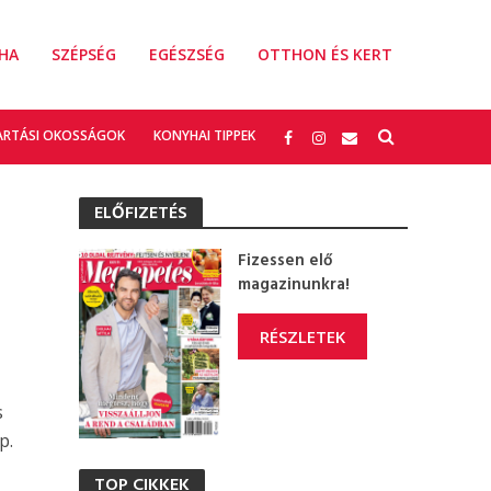
HA
SZÉPSÉG
EGÉSZSÉG
OTTHON ÉS KERT
ARTÁSI OKOSSÁGOK
KONYHAI TIPPEK
ELŐFIZETÉS
Fizessen elő
magazinunkra!
RÉSZLETEK
s
p.
TOP CIKKEK