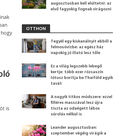
augusztusban kell elültetni: az
első fagyokig fognak virágozni
finak
uban
OTTHON
, hogy
Tegyél egy kiskanálnyit ebből a
felmosóvízbe: az egész ház
napokig jó illatú lesz tőle
Ez a világ legszebb lebegő
oló
kertje: több ezer rózsaszín
lótusz borítja be Thaiföld egyik
tavát
A nagyik titkos módszere: ezzel
filléres masszával lesz újra
ót is
tiszta az odaégett lábos
súrolás nélkül is
.
Leander augusztusban:
szeptember végéig virágik a