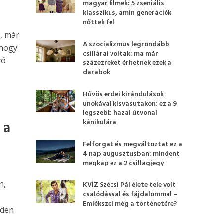
magyar filmek: 5 zseniális
klasszikus, amin generációk
nőttek fel
, már
A szocializmus legrondább
 hogy
csillárai voltak: ma már
yó
százezreket érhetnek ezek a
darabok
Hűvös erdei kirándulások
unokával kisvasutakon: ez a 9
legszebb hazai útvonal
kánikulára
 a
Felforgat és megváltoztat ez a
4 nap augusztusban: mindent
megkap ez a 2 csillagjegy
n,
KVÍZ Szécsi Pál élete tele volt
csalódással és fájdalommal –
Emlékszel még a történetére?
nden