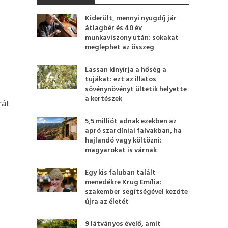
Kiderült, mennyi nyugdíj jár
átlagbér és 40 év
munkaviszony után: sokakat
meglephet az összeg
Lassan kinyírja a hőség a
tujákat: ezt az illatos
sövénynövényt ültetik helyette
a kertészek
rát
5,5 milliót adnak ezekben az
apró szardíniai falvakban, ha
hajlandó vagy költözni:
magyarokat is várnak
Egy kis faluban talált
menedékre Krug Emília:
szakember segítségével kezdte
újra az életét
9 látványos évelő, amit