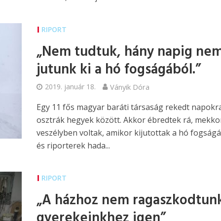
RIPORT
„Nem tudtuk, hány napig ne
jutunk ki a hó fogságából.”
2019. január 18.
Ványik Dóra
Egy 11 fős magyar baráti társaság rekedt napokr
osztrák hegyek között. Akkor ébredtek rá, mekko
veszélyben voltak, amikor kijutottak a hó fogságá
és riporterek hada...
RIPORT
„A házhoz nem ragaszkodtunk
gyerekeinkhez igen”