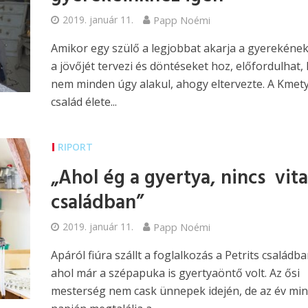
2019. január 11.
Papp Noémi
Amikor egy szülő a legjobbat akarja a gyerekének
a jövőjét tervezi és döntéseket hoz, előfordulhat,
nem minden úgy alakul, ahogy eltervezte. A Kmet
család élete...
RIPORT
„Ahol ég a gyertya, nincs vita
családban”
2019. január 11.
Papp Noémi
Apáról fiúra szállt a foglalkozás a Petrits családba
ahol már a szépapuka is gyertyaöntő volt. Az ősi
mesterség nem cask ünnepek idején, de az év mi