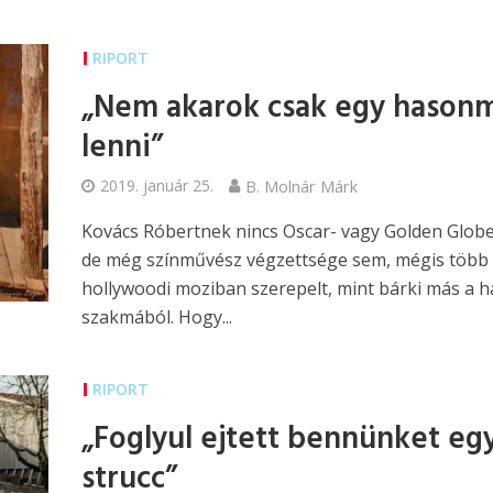
RIPORT
„Nem akarok csak egy hason
lenni”
2019. január 25.
B. Molnár Márk
Kovács Róbertnek nincs Oscar- vagy Golden Globe-
de még színművész végzettsége sem, mégis több
hollywoodi moziban szerepelt, mint bárki más a h
szakmából. Hogy...
RIPORT
„Foglyul ejtett bennünket eg
strucc”