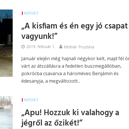
RIPORT
„A kisfiam és én egy jó csapat
vagyunk!”
2019. február 1.
Molnár Fruzsina
Január elején még hajnali négykor kelt, majd fél ó
várt az átszállásra a fedetlen buszmegállóban,
pokrócba csavarva a hároméves Benjámin és
édesanyja, a megváltozott...
RIPORT
„Apu! Hozzuk ki valahogy a
jégről az őzikét!”