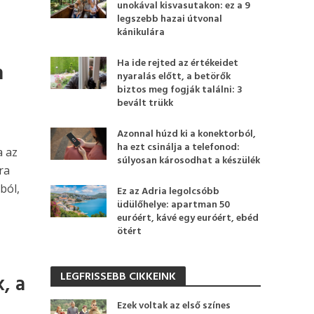
unokával kisvasutakon: ez a 9
legszebb hazai útvonal
kánikulára
Ha ide rejted az értékeidet
m
nyaralás előtt, a betörők
biztos meg fogják találni: 3
bevált trükk
Azonnal húzd ki a konektorból,
ha ezt csinálja a telefonod:
a az
súlyosan károsodhat a készülék
ra
ból,
Ez az Adria legolcsóbb
üdülőhelye: apartman 50
euróért, kávé egy euróért, ebéd
ötért
LEGFRISSEBB CIKKEINK
, a
Ezek voltak az első színes