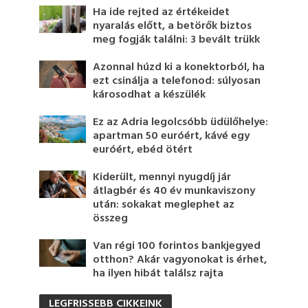
Ha ide rejted az értékeidet
nyaralás előtt, a betörők biztos
meg fogják találni: 3 bevált trükk
Azonnal húzd ki a konektorból, ha
ezt csinálja a telefonod: súlyosan
károsodhat a készülék
Ez az Adria legolcsóbb üdülőhelye:
apartman 50 euróért, kávé egy
euróért, ebéd ötért
Kiderült, mennyi nyugdíj jár
átlagbér és 40 év munkaviszony
után: sokakat meglephet az
összeg
Van régi 100 forintos bankjegyed
otthon? Akár vagyonokat is érhet,
ha ilyen hibát találsz rajta
LEGFRISSEBB CIKKEINK