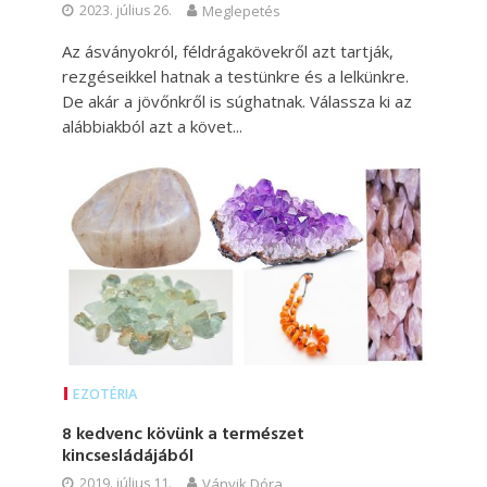
2023. július 26.
Meglepetés
Az ásványokról, féldrágakövekről azt tartják,
rezgéseikkel hatnak a testünkre és a lelkünkre.
De akár a jövőnkről is súghatnak. Válassza ki az
alábbiakból azt a követ...
EZOTÉRIA
8 kedvenc kövünk a természet
kincsesládájából
2019. július 11.
Ványik Dóra