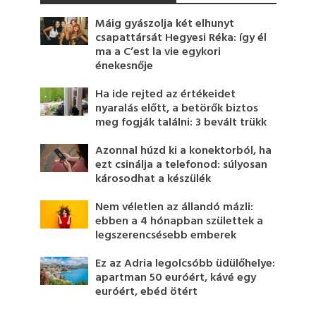
Máig gyászolja két elhunyt
csapattársát Hegyesi Réka: így él
ma a C’est la vie egykori
énekesnője
Ha ide rejted az értékeidet
nyaralás előtt, a betörők biztos
meg fogják találni: 3 bevált trükk
Azonnal húzd ki a konektorból, ha
ezt csinálja a telefonod: súlyosan
károsodhat a készülék
Nem véletlen az állandó mázli:
ebben a 4 hónapban születtek a
legszerencsésebb emberek
Ez az Adria legolcsóbb üdülőhelye:
apartman 50 euróért, kávé egy
euróért, ebéd ötért