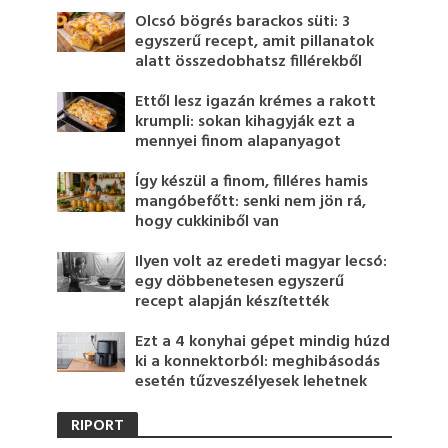
Olcsó bögrés barackos süti: 3
egyszerű recept, amit pillanatok
alatt összedobhatsz fillérekből
Ettől lesz igazán krémes a rakott
krumpli: sokan kihagyják ezt a
mennyei finom alapanyagot
Így készül a finom, filléres hamis
mangóbefőtt: senki nem jön rá,
hogy cukkiniből van
Ilyen volt az eredeti magyar lecsó:
egy döbbenetesen egyszerű
recept alapján készítették
Ezt a 4 konyhai gépet mindig húzd
ki a konnektorból: meghibásodás
esetén tűzveszélyesek lehetnek
RIPORT