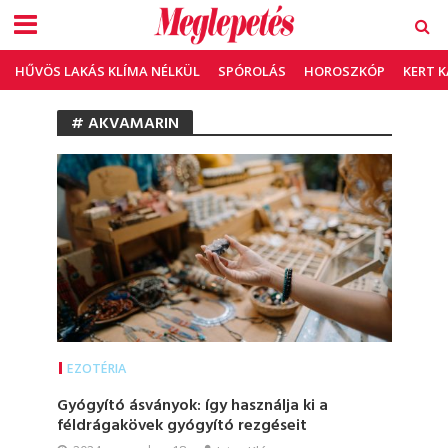
HŰVÖS LAKÁS KLÍMA NÉLKÜL
SPÓROLÁS
HOROSZKÓP
KERT 
# AKVAMARIN
EZOTÉRIA
Gyógyító ásványok: így használja ki a
féldrágakövek gyógyító rezgéseit