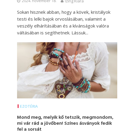
2024. november 18.
Izing Klára
Sokan hisznek abban, hogy a kövek, kristályok
testi és lelki bajok orvoslásában, valamint a
veszély elhárításában és a kívánságok valóra
váltásában is segíthetnek. Lássuk...
EZOTÉRIA
Mond meg, melyik kő tetszik, megmondom,
mi vár rád a jövőben! Színes ásványok fedik
fel a sorsát