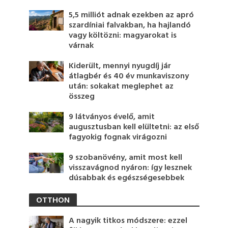
5,5 milliót adnak ezekben az apró
szardíniai falvakban, ha hajlandó
vagy költözni: magyarokat is
várnak
Kiderült, mennyi nyugdíj jár
átlagbér és 40 év munkaviszony
után: sokakat meglephet az
összeg
9 látványos évelő, amit
augusztusban kell elültetni: az első
fagyokig fognak virágozni
9 szobanövény, amit most kell
visszavágnod nyáron: így lesznek
dúsabbak és egészségesebbek
OTTHON
A nagyik titkos módszere: ezzel