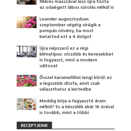
filléres masszával lesz újra tiszta
az odaégett lábos súrolás nélkül is
Leander augusztusban:
szeptember végéig virágik a
pompás növény, ha most
betartod ezt a 4 dolgot
Újra népszerű ez a régi
klímatípus: olcsóbb és kevesebbet
is fogyaszt, mint a modern
változat
Ősszel karamellillat lengi körül: ez
a legszebb díszfa, amit csak
választhatsz a kertedbe
Meddig bírja a fagyasztó áram
nélkül? Ez a készülék akár 16 órával
is tovább, mint a többi
RECEPTJEINK