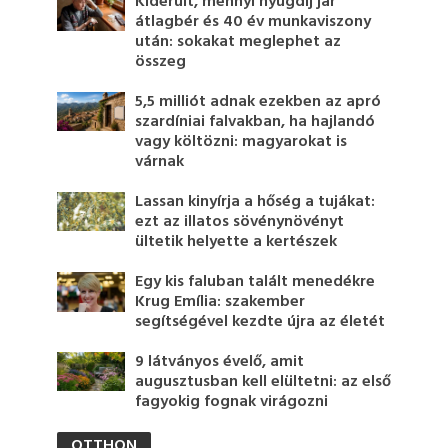
Kiderült, mennyi nyugdíj jár
átlagbér és 40 év munkaviszony
után: sokakat meglephet az
összeg
5,5 milliót adnak ezekben az apró
szardíniai falvakban, ha hajlandó
vagy költözni: magyarokat is
várnak
Lassan kinyírja a hőség a tujákat:
ezt az illatos sövénynövényt
ültetik helyette a kertészek
Egy kis faluban talált menedékre
Krug Emília: szakember
segítségével kezdte újra az életét
9 látványos évelő, amit
augusztusban kell elültetni: az első
fagyokig fognak virágozni
OTTHON