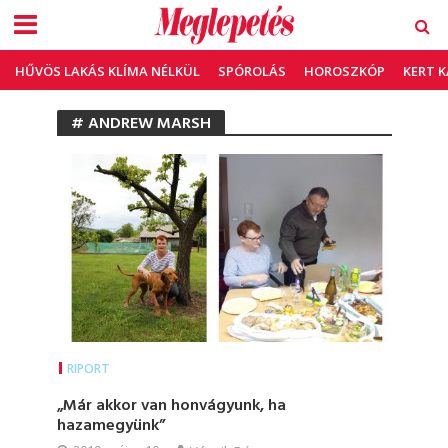
HŰVÖS LAKÁS KLÍMA NÉLKÜL
SPÓROLÁS
HOROSZKÓP
KERT 
# ANDREW MARSH
RIPORT
„Már akkor van honvágyunk, ha
hazamegyünk”