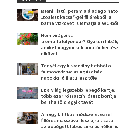
Isteni illatú, perem alá adagolható
„toalett kacsa”-gél fillérekből: a
barna vízkövet is lemarja a WC-ből
Nem virágzik a
trombitafolyondár? Gyakori hibák,
amiket nagyon sok amatőr kertész
elkövet
Tegyél egy kiskanálnyit ebből a
felmosóvízbe: az egész ház
napokig jó illatú lesz tőle
Ez a világ legszebb lebegő kertje:
több ezer rózsaszín lótusz borítja
be Thaiföld egyik tavát
A nagyik titkos módszere: ezzel
filléres masszával lesz újra tiszta
az odaégett lábos súrolás nélkül is