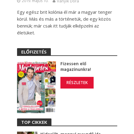
2019. május 10.
Ványik Dóra
Egy egész brit kolónia él már a magyar tenger
körül. Más és más a történetük, de egy közös
bennük; már csak itt tudják elképzelni az
életüket.
ELŐFIZETÉS
Fizessen elő
magazinunkra!
RÉSZLETEK
TOP CIKKEK