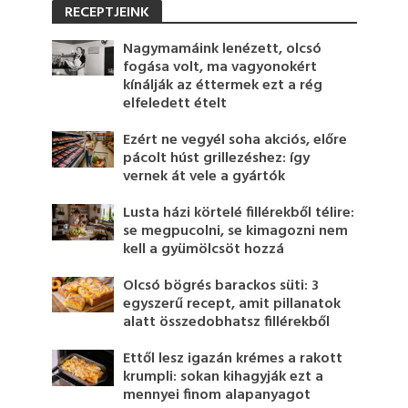
RECEPTJEINK
Nagymamáink lenézett, olcsó
fogása volt, ma vagyonokért
kínálják az éttermek ezt a rég
elfeledett ételt
Ezért ne vegyél soha akciós, előre
pácolt húst grillezéshez: így
vernek át vele a gyártók
Lusta házi körtelé fillérekből télire:
se megpucolni, se kimagozni nem
kell a gyümölcsöt hozzá
Olcsó bögrés barackos süti: 3
egyszerű recept, amit pillanatok
alatt összedobhatsz fillérekből
Ettől lesz igazán krémes a rakott
krumpli: sokan kihagyják ezt a
mennyei finom alapanyagot