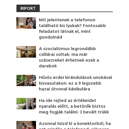
RIPORT
Mit jelentenek a telefonon
található kis lyukak? Fontosabb
feladatot látnak el, mint
gondolnád
A szocializmus legrondább
csillárai voltak: ma már
százezreket érhetnek ezek a
darabok
Hűvös erdei kirándulások unokával
kisvasutakon: ez a 9 legszebb
hazai útvonal kánikulára
Ha ide rejted az értékeidet
nyaralás előtt, a betörők biztos
meg fogják találni: 3 bevált trükk
Azonnal húzd ki a konektorból, ha