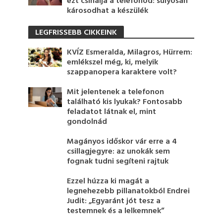
ezt csinálja a telefonod: súlyosan
károsodhat a készülék
LEGFRISSEBB CIKKEINK
KVÍZ Esmeralda, Milagros, Hürrem:
emlékszel még, ki, melyik
szappanopera karaktere volt?
Mit jelentenek a telefonon
található kis lyukak? Fontosabb
feladatot látnak el, mint
gondolnád
Magányos időskor vár erre a 4
csillagjegyre: az unokák sem
fognak tudni segíteni rajtuk
Ezzel húzza ki magát a
legnehezebb pillanatokból Endrei
Judit: „Egyaránt jót tesz a
testemnek és a lelkemnek”