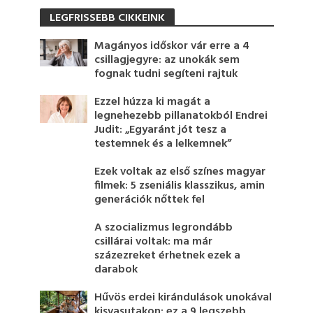
LEGFRISSEBB CIKKEINK
Magányos időskor vár erre a 4
csillagjegyre: az unokák sem
fognak tudni segíteni rajtuk
Ezzel húzza ki magát a
legnehezebb pillanatokból Endrei
Judit: „Egyaránt jót tesz a
testemnek és a lelkemnek”
Ezek voltak az első színes magyar
filmek: 5 zseniális klasszikus, amin
generációk nőttek fel
A szocializmus legrondább
csillárai voltak: ma már
százezreket érhetnek ezek a
darabok
Hűvös erdei kirándulások unokával
kisvasutakon: ez a 9 legszebb