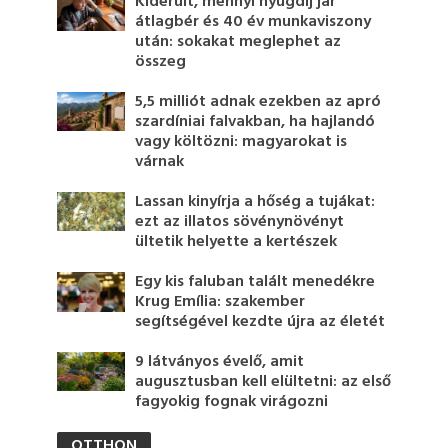
Kiderült, mennyi nyugdíj jár
átlagbér és 40 év munkaviszony
után: sokakat meglephet az
összeg
5,5 milliót adnak ezekben az apró
szardíniai falvakban, ha hajlandó
vagy költözni: magyarokat is
várnak
Lassan kinyírja a hőség a tujákat:
ezt az illatos sövénynövényt
ültetik helyette a kertészek
Egy kis faluban talált menedékre
Krug Emília: szakember
segítségével kezdte újra az életét
9 látványos évelő, amit
augusztusban kell elültetni: az első
fagyokig fognak virágozni
OTTHON