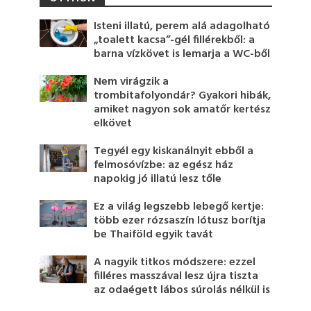
Isteni illatú, perem alá adagolható
„toalett kacsa”-gél fillérekből: a
barna vízkövet is lemarja a WC-ből
Nem virágzik a
trombitafolyondár? Gyakori hibák,
amiket nagyon sok amatőr kertész
elkövet
Tegyél egy kiskanálnyit ebből a
felmosóvízbe: az egész ház
napokig jó illatú lesz tőle
Ez a világ legszebb lebegő kertje:
több ezer rózsaszín lótusz borítja
be Thaiföld egyik tavát
A nagyik titkos módszere: ezzel
filléres masszával lesz újra tiszta
az odaégett lábos súrolás nélkül is