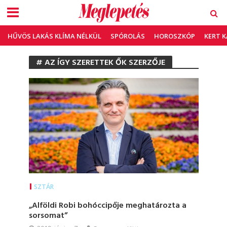
HŰVÖS LAKÁS KLÍMA NÉLKÜL
SPÓROLÁS
HOROSZKÓP
KERT 
# AZ ÍGY SZERETTEK ŐK SZERZŐJE
SZTÁR
„Alföldi Robi bohóccipője meghatározta a
sorsomat”