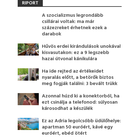
RIPORT
A szocializmus legrondább
csillárai voltak: ma már
százezreket érhetnek ezek a
darabok
Hűvös erdei kirándulások unokával
kisvasutakon: ez a 9 legszebb
hazai útvonal kánikulára
Ha ide rejted az értékeidet
nyaralás előtt, a betörők biztos
meg fogják találni: 3 bevált trükk
Azonnal húzd ki a konektorból, ha
ezt csinálja a telefonod: súlyosan
károsodhat a készülék
Ez az Adria legolcsóbb üdülőhelye:
apartman 50 euróért, kávé egy
euróért, ebéd ötért