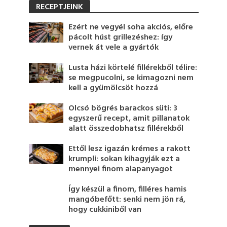
RECEPTJEINK
Ezért ne vegyél soha akciós, előre
pácolt húst grillezéshez: így
vernek át vele a gyártók
Lusta házi körtelé fillérekből télire:
se megpucolni, se kimagozni nem
kell a gyümölcsöt hozzá
Olcsó bögrés barackos süti: 3
egyszerű recept, amit pillanatok
alatt összedobhatsz fillérekből
Ettől lesz igazán krémes a rakott
krumpli: sokan kihagyják ezt a
mennyei finom alapanyagot
Így készül a finom, filléres hamis
mangóbefőtt: senki nem jön rá,
hogy cukkiniből van