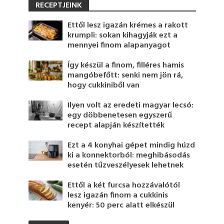
RECEPTJEINK
Ettől lesz igazán krémes a rakott
krumpli: sokan kihagyják ezt a
mennyei finom alapanyagot
Így készül a finom, filléres hamis
mangóbefőtt: senki nem jön rá,
hogy cukkiniből van
Ilyen volt az eredeti magyar lecsó:
egy döbbenetesen egyszerű
recept alapján készítették
Ezt a 4 konyhai gépet mindig húzd
ki a konnektorból: meghibásodás
esetén tűzveszélyesek lehetnek
Ettől a két furcsa hozzávalótól
lesz igazán finom a cukkinis
kenyér: 50 perc alatt elkészül