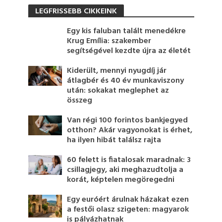
LEGFRISSEBB CIKKEINK
Egy kis faluban talált menedékre
Krug Emília: szakember
segítségével kezdte újra az életét
Kiderült, mennyi nyugdíj jár
átlagbér és 40 év munkaviszony
után: sokakat meglephet az
összeg
Van régi 100 forintos bankjegyed
otthon? Akár vagyonokat is érhet,
ha ilyen hibát találsz rajta
60 felett is fiatalosak maradnak: 3
csillagjegy, aki meghazudtolja a
korát, képtelen megöregedni
Egy euróért árulnak házakat ezen
a festői olasz szigeten: magyarok
is pályázhatnak