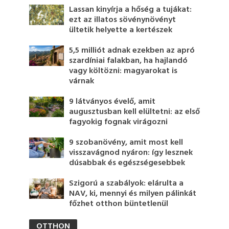
Lassan kinyírja a hőség a tujákat:
ezt az illatos sövénynövényt
ültetik helyette a kertészek
5,5 milliót adnak ezekben az apró
szardíniai falakban, ha hajlandó
vagy költözni: magyarokat is
várnak
9 látványos évelő, amit
augusztusban kell elültetni: az első
fagyokig fognak virágozni
9 szobanövény, amit most kell
visszavágnod nyáron: így lesznek
dúsabbak és egészségesebbek
Szigorú a szabályok: elárulta a
NAV, ki, mennyi és milyen pálinkát
főzhet otthon büntetlenül
OTTHON