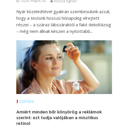
2026. május 26.
Rózsa Ágnes
Nyár közeledtével gyakran szembesülünk azzal,
hogy a testünk hosszú hónapokig elrejtett
részei – a száraz lábszáraktól a fakó dekoltázsig
– még nem állnak készen a nyitottabb...
SZÉPSÉG
Amiért minden bőr könyörög a reklámok
szerint: ezt tudja valójában a misztikus
retinol