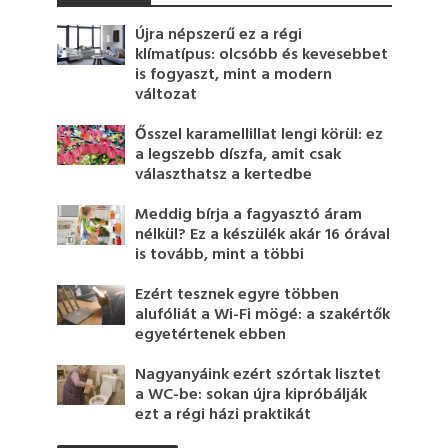
Újra népszerű ez a régi
klímatípus: olcsóbb és kevesebbet
is fogyaszt, mint a modern
változat
Ősszel karamellillat lengi körül: ez
a legszebb díszfa, amit csak
választhatsz a kertedbe
Meddig bírja a fagyasztó áram
nélkül? Ez a készülék akár 16 órával
is tovább, mint a többi
Ezért tesznek egyre többen
alufóliát a Wi-Fi mögé: a szakértők
egyetértenek ebben
Nagyanyáink ezért szórtak lisztet
a WC-be: sokan újra kipróbálják
ezt a régi házi praktikát