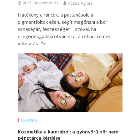
2025. november 21.
Rózsa Ágnes
Hatékony a ráncok, a pattanások, a
pigmentfoltok ellen, segít megőrizni a bőr
simaságát, feszességét – szóval, ha
öregedésgátlásról van szó, a retinol remek
választás. De...
SZÉPSÉG
Kozmetika a kamrából: a gyönyörű bőr nem
pénztárca kérdése