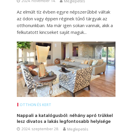
2024. november 14.
Meglepetés
Az elmúlt tíz évben egyre népszerűbbé váltak
az ódon vagy éppen réginek tűnő tárgyak az
otthonunkban. Ma már igen sokan vannak, akik a
felkutatott kincseket saját maguk...
OTTHON ÉS KERT
Nappali a katalógusból: néhány apró trükkel
lesz divatos a lakás legfontosabb helyisége
2024. szeptember 28.
Meglepetés