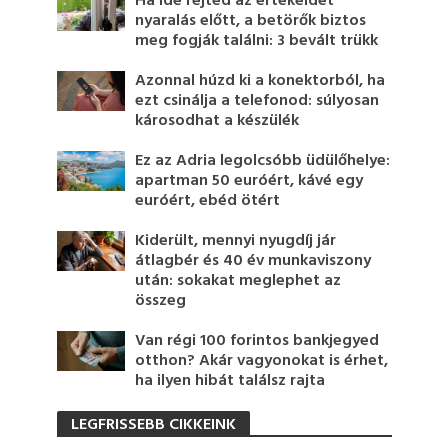
Ha ide rejted az értékeidet
nyaralás előtt, a betörők biztos
meg fogják találni: 3 bevált trükk
Azonnal húzd ki a konektorból, ha
ezt csinálja a telefonod: súlyosan
károsodhat a készülék
Ez az Adria legolcsóbb üdülőhelye:
apartman 50 euróért, kávé egy
euróért, ebéd ötért
Kiderült, mennyi nyugdíj jár
átlagbér és 40 év munkaviszony
után: sokakat meglephet az
összeg
Van régi 100 forintos bankjegyed
otthon? Akár vagyonokat is érhet,
ha ilyen hibát találsz rajta
LEGFRISSEBB CIKKEINK