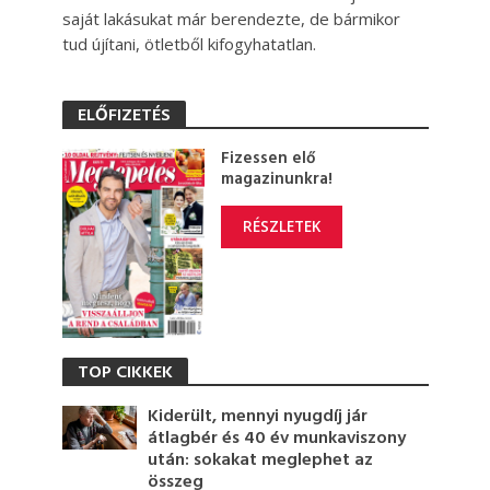
saját lakásukat már berendezte, de bármikor
tud újítani, ötletből kifogyhatatlan.
ELŐFIZETÉS
Fizessen elő
magazinunkra!
RÉSZLETEK
TOP CIKKEK
Kiderült, mennyi nyugdíj jár
átlagbér és 40 év munkaviszony
után: sokakat meglephet az
összeg