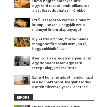
Olcsó bögrés barackos süti: 3
egyszerű recept, amit pillanatok
alatt összedobhatsz fillérekből
Ettől lesz igazán krémes a rakott
krumpli: sokan kihagyják ezt a
mennyei finom alapanyagot
Így készül a finom, filléres hamis
mangóbefőtt: senki nem jön rá,
hogy cukkiniből van
Ilyen volt az eredeti magyar lecsó:
egy döbbenetesen egyszerű
recept alapján készítették
Ezt a 4 konyhai gépet mindig húzd
ki a konnektorból: meghibásodás
esetén tűzveszélyesek lehetnek
RIPORT