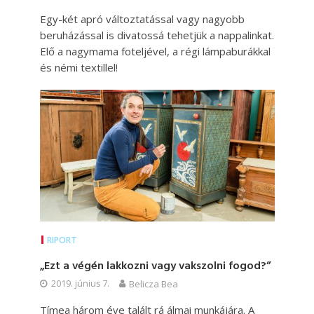
Egy-két apró változtatással vagy nagyobb
beruházással is divatossá tehetjük a nappalinkat.
Elő a nagymama foteljével, a régi lámpaburákkal
és némi textillel!
RIPORT
„Ezt a végén lakkozni vagy vakszolni fogod?”
2019. június 7.
Belicza Bea
Tímea három éve talált rá álmai munkájára. A