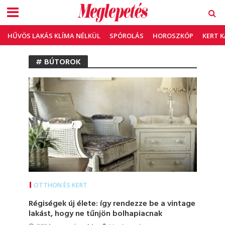
HŰVÖS LAKÁS KLÍMA NÉLKÜL
SPÓROLÁS
HOROSZKÓP
KERT 
# BÚTOROK
OTTHON ÉS KERT
Régiségek új élete: így rendezze be a vintage
lakást, hogy ne tűnjön bolhapiacnak