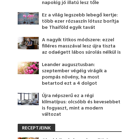
napokig jó illatú lesz tőle
Ez a világ legszebb lebegő kertje:
több ezer rózsaszín lótusz borítja
be Thaiföld egyik tavát
A nagyik titkos módszere: ezzel
filléres masszával lesz újra tiszta
az odaégett lábos súrolás nélkül is
Leander augusztusban:
szeptember végéig virágik a
pompás növény, ha most
betartod ezt a 4 dolgot
Újra népszerű ez a régi
klímatípus: olcsóbb és kevesebbet
is fogyaszt, mint a modern
változat
RECEPTJEINK