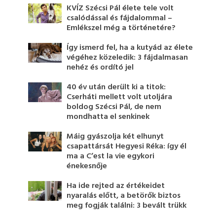
KVÍZ Szécsi Pál élete tele volt
csalódással és fájdalommal –
Emlékszel még a történetére?
Így ismerd fel, ha a kutyád az élete
végéhez közeledik: 3 fájdalmasan
nehéz és ordító jel
40 év után derült ki a titok:
Cserháti mellett volt utoljára
boldog Szécsi Pál, de nem
mondhatta el senkinek
Máig gyászolja két elhunyt
csapattársát Hegyesi Réka: így él
ma a C’est la vie egykori
énekesnője
Ha ide rejted az értékeidet
nyaralás előtt, a betörők biztos
meg fogják találni: 3 bevált trükk