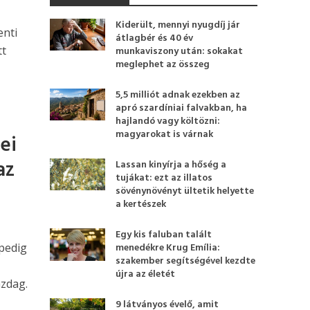
Kiderült, mennyi nyugdíj jár
enti
átlagbér és 40 év
tt
munkaviszony után: sokakat
meglephet az összeg
5,5 milliót adnak ezekben az
apró szardíniai falvakban, ha
hajlandó vagy költözni:
magyarokat is várnak
ei
az
Lassan kinyírja a hőség a
tujákat: ezt az illatos
sövénynövényt ültetik helyette
a kertészek
Egy kis faluban talált
pedig
menedékre Krug Emília:
szakember segítségével kezdte
újra az életét
zdag.
9 látványos évelő, amit