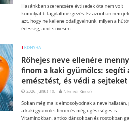
Hazánkban szerencsére évtizedek óta nem volt
komolyabb fagylaltmérgezés. Ez azonban nem jel
azt, hogy ne kellene odafigyelnünk, milyen a hűtö
édesség, amit szívesen...
KONYHA
Röhejes neve ellenére menny
finom a kaki gyümölcs: segíti 
emésztést, és védi a sejteket
2026. június 10.
Némedi Kincső
Sokan még ma is elmosolyodnak a neve hallatán, 
a kaki gyümölcs finom és még egészséges is.
Vitaminokban, antioxidánsokban és rostokban ga