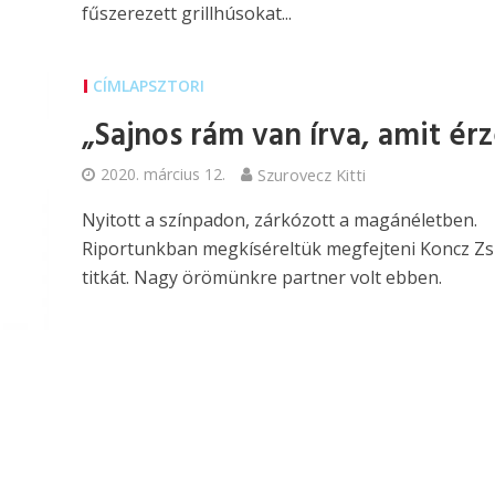
fűszerezett grillhúsokat...
CÍMLAPSZTORI
„Sajnos rám van írva, amit ér
2020. március 12.
Szurovecz Kitti
Nyitott a színpadon, zárkózott a magánéletben.
Riportunkban megkíséreltük megfejteni Koncz Z
titkát. Nagy örömünkre partner volt ebben.