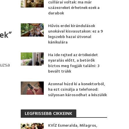
csillárai voltak: ma már
százezreket érhetnek ezek a
darabok
Hűvös erdei kirándulások
unokával kisvasutakon: ez a 9
zek”
legszebb hazai útvonal
kánikulára
Ha ide rejted az értékeidet
nyaralás előtt, a betörők
suzsa
biztos meg fogják találni: 3
bevált trükk
Azonnal húzd ki a konektorból,
ha ezt csinálja a telefonod:
súlyosan károsodhat a készülék
LEGFRISSEBB CIKKEINK
KVÍZ Esmeralda, Milagros,