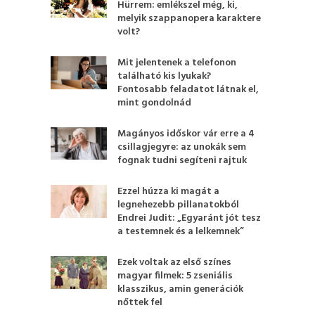
Hürrem: emlékszel még, ki,
melyik szappanopera karaktere
volt?
Mit jelentenek a telefonon
található kis lyukak?
Fontosabb feladatot látnak el,
mint gondolnád
Magányos időskor vár erre a 4
csillagjegyre: az unokák sem
fognak tudni segíteni rajtuk
Ezzel húzza ki magát a
legnehezebb pillanatokból
Endrei Judit: „Egyaránt jót tesz
a testemnek és a lelkemnek”
Ezek voltak az első színes
magyar filmek: 5 zseniális
klasszikus, amin generációk
nőttek fel