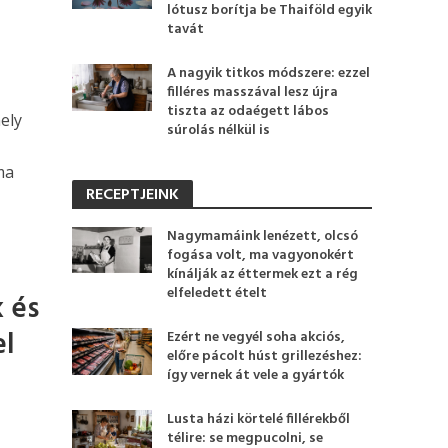
lótusz borítja be Thaiföld egyik
tavát
A nagyik titkos módszere: ezzel
filléres masszával lesz újra
tiszta az odaégett lábos
ely
súrolás nélkül is
ma
RECEPTJEINK
Nagymamáink lenézett, olcsó
fogása volt, ma vagyonokért
kínálják az éttermek ezt a rég
elfeledett ételt
k és
el
Ezért ne vegyél soha akciós,
előre pácolt húst grillezéshez:
így vernek át vele a gyártók
Lusta házi körtelé fillérekből
télire: se megpucolni, se