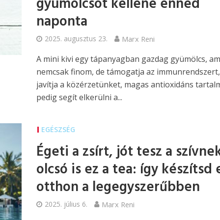
gyümölcsöt kellene enned
naponta
2025. augusztus 23.
Marx Reni
A mini kivi egy tápanyagban gazdag gyümölcs, am
nemcsak finom, de támogatja az immunrendszert,
javítja a közérzetünket, magas antioxidáns tartal
pedig segít elkerülni a...
EGÉSZSÉG
Égeti a zsírt, jót tesz a szívne
olcsó is ez a tea: így készítsd 
otthon a legegyszerűbben
2025. július 6.
Marx Reni