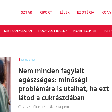
SZTÁR
RIPORT
LÉLEK
EZOTÉRIA
KONY
KERT KÁNIKULÁBAN
HOGY VOLT RÉGEN?
NYÁRI RECEPTEK
HÁZT
KONYHA
Nem minden fagylalt
egészséges: minőségi
problémára is utalhat, ha ezt
látod a cukrászdában
2026. július 16.
Csiki Judit