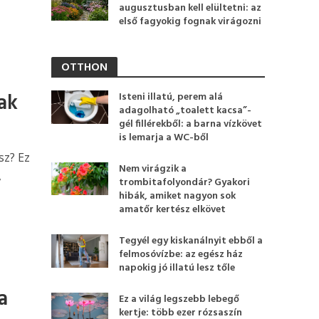
augusztusban kell elültetni: az
első fagyokig fognak virágozni
OTTHON
ak
Isteni illatú, perem alá
adagolható „toalett kacsa”-
gél fillérekből: a barna vízkövet
is lemarja a WC-ből
sz? Ez
Nem virágzik a
,
trombitafolyondár? Gyakori
hibák, amiket nagyon sok
amatőr kertész elkövet
Tegyél egy kiskanálnyit ebből a
felmosóvízbe: az egész ház
napokig jó illatú lesz tőle
a
Ez a világ legszebb lebegő
kertje: több ezer rózsaszín