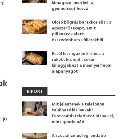
mi
kimagozni nem kell a
gyümölcsöt hozzá
Olcsó bögrés barackos süti: 3
egyszerű recept, amit
pillanatok alatt
összedobhatsz fillérekből
Ettől lesz igazán krémes a
rakott krumpli: sokan
kihagyják ezt a mennyei finom
alapanyagot
ok
RIPORT
Mit jelentenek a telefonon
található kis lyukak?
Fontosabb feladatot látnak el,
a jó
mint gondolnád
k
A szocializmus legrondább