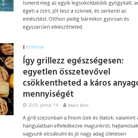
Ismerd meg az egyik legsokoldalúbb gyógyitalt, a
égeti a zsírt, jót tesz a szívnek, és serkenti az
emésztést. Otthon pedig bármikor gyorsan és
egyszerűen elkészítheted.
KONYHA
Így grillezz egészségesen:
egyetlen összetevővel
csökkentheted a káros anyag
mennyiségét
2025. június 14.
Marx Reni
A grill szezonban a finom ízek és illatok, valamint 
hangulatban elfeledkezve magunkról, hajlamosa
vagyunk elcsábulni és jó nagy adag ízletesen