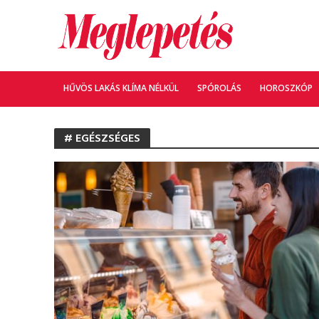
HŰVÖS LAKÁS KLÍMA NÉLKÜL
SPÓROLÁS
HOROSZKÓP
# EGÉSZSÉGES