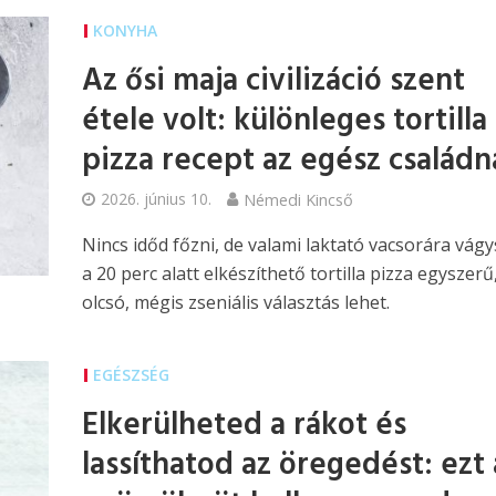
KONYHA
Az ősi maja civilizáció szent
étele volt: különleges tortilla
pizza recept az egész családn
2026. június 10.
Némedi Kincső
Nincs időd főzni, de valami laktató vacsorára vágy
a 20 perc alatt elkészíthető tortilla pizza egyszerű
olcsó, mégis zseniális választás lehet.
EGÉSZSÉG
Elkerülheted a rákot és
lassíthatod az öregedést: ezt 