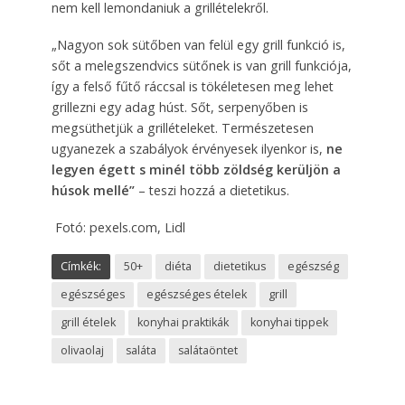
nem kell lemondaniuk a grillételekről.
„Nagyon sok sütőben van felül egy grill funkció is,
sőt a melegszendvics sütőnek is van grill funkciója,
így a felső fűtő ráccsal is tökéletesen meg lehet
grillezni egy adag húst. Sőt, serpenyőben is
megsüthetjük a grillételeket. Természetesen
ugyanezek a szabályok érvényesek ilyenkor is,
ne
legyen égett s minél több zöldség kerüljön a
húsok mellé”
– teszi hozzá a dietetikus.
Fotó: pexels.com, Lidl
Címkék:
50+
diéta
dietetikus
egészség
egészséges
egészséges ételek
grill
grill ételek
konyhai praktikák
konyhai tippek
olivaolaj
saláta
salátaöntet