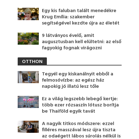
Egy kis faluban talált menedékre
Krug Emília: szakember
segítségével kezdte újra az életét
9 látványos évelő, amit
augusztusban kell elültetni: az első
fagyokig fognak virágozni
OTTHON
Tegyél egy kiskanálnyit ebből a
felmosóvízbe: az egész ház
napokig jó illatú lesz tőle
Ez a világ legszebb lebegő kertje:
több ezer rózsaszín lótusz borítja
be Thaiföld egyik tavát
A nagyik titkos módszere: ezzel
filléres masszával lesz újra tiszta
az odaégett lábos súrolás nélkül is