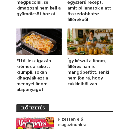
egyszerű recept,
megpucolni, se
n
u
amit pillanatok alatt
kimagozni nem kell a
t
összedobhatsz
gyümölcsöt hozzá
e
fillérekből
,
1
5
s
e
c
o
n
d
Így készül a finom,
Ettől lesz igazán
s
filléres hamis
krémes a rakott
mangóbefőtt: senki
krumpli: sokan
nem jön rá, hogy
kihagyják ezt a
cukkiniből van
mennyei finom
alapanyagot
ELŐFIZETÉS
Fizessen elő
magazinunkra!