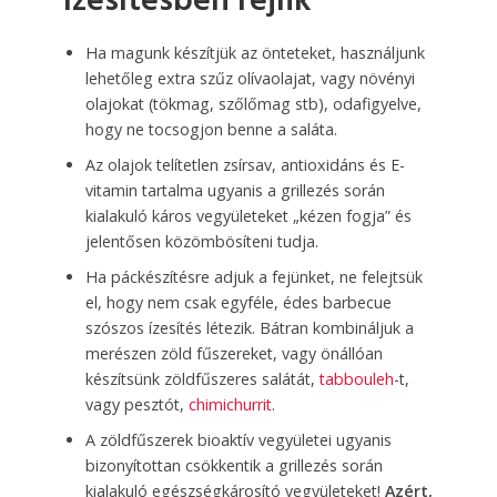
ízesítésben rejlik
Ha magunk készítjük az önteteket, használjunk
lehetőleg extra szűz olívaolajat, vagy növényi
olajokat (tökmag, szőlőmag stb), odafigyelve,
hogy ne tocsogjon benne a saláta.
Az olajok telítetlen zsírsav, antioxidáns és E-
vitamin tartalma ugyanis a grillezés során
kialakuló káros vegyületeket „kézen fogja” és
jelentősen közömbösíteni tudja.
Ha páckészítésre adjuk a fejünket, ne felejtsük
el, hogy nem csak egyféle, édes barbecue
szószos ízesítés létezik. Bátran kombináljuk a
merészen zöld fűszereket, vagy önállóan
készítsünk zöldfűszeres salátát,
tabbouleh
-t,
vagy pesztót,
chimichurrit
.
A zöldfűszerek bioaktív vegyületei ugyanis
bizonyítottan csökkentik a grillezés során
kialakuló egészségkárosító vegyületeket!
Azért,