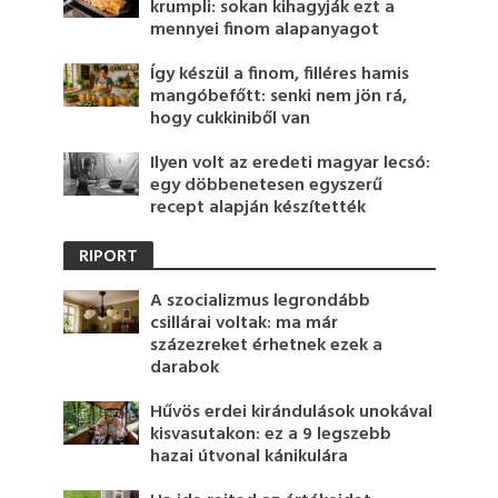
krumpli: sokan kihagyják ezt a
mennyei finom alapanyagot
Így készül a finom, filléres hamis
mangóbefőtt: senki nem jön rá,
hogy cukkiniből van
Ilyen volt az eredeti magyar lecsó:
egy döbbenetesen egyszerű
recept alapján készítették
RIPORT
A szocializmus legrondább
csillárai voltak: ma már
százezreket érhetnek ezek a
darabok
Hűvös erdei kirándulások unokával
kisvasutakon: ez a 9 legszebb
hazai útvonal kánikulára