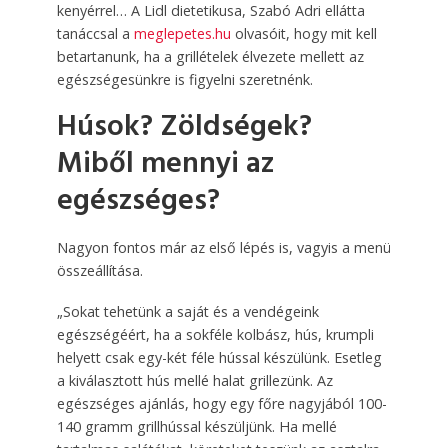
kenyérrel…
A Lidl dietetikusa, Szabó Adri ellátta
tanáccsal a
meglepetes.hu
olvasóit, hogy mit kell
betartanunk, ha a grillételek élvezete mellett az
egészségesünkre is figyelni szeretnénk.
Húsok? Zöldségek?
Miből mennyi az
egészséges?
Nagyon fontos már az első lépés is, vagyis a menü
összeállítása.
„Sokat tehetünk a saját és a vendégeink
egészségéért, ha a sokféle kolbász, hús, krumpli
helyett csak egy-két féle hússal készülünk. Esetleg
a kiválasztott hús mellé halat grillezünk. Az
egészséges ajánlás, hogy egy főre nagyjából 100-
140 gramm grillhússal készüljünk. Ha mellé