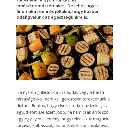
túlterhelni a gyomrunkat, az
emésztőrendszerünket. De lehet úgy is
finomakat enni és jóllakni, hogy közben
odafigyelünk az egészségünkre is.
Ha nyáron grillezünk a családdal, vagy a baráti
társaságokkal, nem kell görcsösen törekednünk a
diétára. Fontos, hogy élvezni tudjuk az ízeket, az
együttlétet. De azért jobb, ha nem csak arról szól
egy-egy ilyen esemény, hogy teleesszük magunkat
tarjával, kolbásszal, majonézes kukoricasalátával,