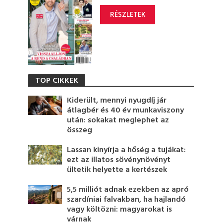
RÉSZLETEK
TOP CIKKEK
Kiderült, mennyi nyugdíj jár
átlagbér és 40 év munkaviszony
után: sokakat meglephet az
összeg
Lassan kinyírja a hőség a tujákat:
ezt az illatos sövénynövényt
ültetik helyette a kertészek
5,5 milliót adnak ezekben az apró
szardíniai falvakban, ha hajlandó
vagy költözni: magyarokat is
várnak