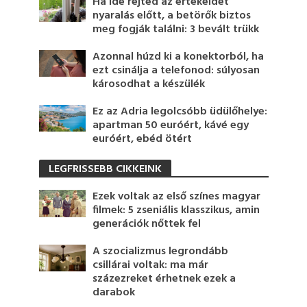
Ha ide rejted az értékeidet
nyaralás előtt, a betörők biztos
meg fogják találni: 3 bevált trükk
Azonnal húzd ki a konektorból, ha
ezt csinálja a telefonod: súlyosan
károsodhat a készülék
Ez az Adria legolcsóbb üdülőhelye:
apartman 50 euróért, kávé egy
euróért, ebéd ötért
LEGFRISSEBB CIKKEINK
Ezek voltak az első színes magyar
filmek: 5 zseniális klasszikus, amin
generációk nőttek fel
A szocializmus legrondább
csillárai voltak: ma már
százezreket érhetnek ezek a
darabok