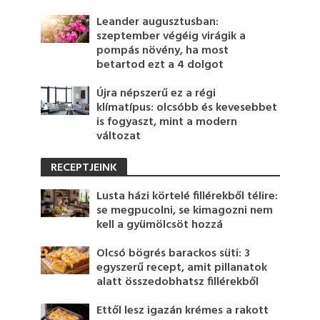
Leander augusztusban:
szeptember végéig virágik a
pompás növény, ha most
betartod ezt a 4 dolgot
Újra népszerű ez a régi
klímatípus: olcsóbb és kevesebbet
is fogyaszt, mint a modern
változat
RECEPTJEINK
Lusta házi körtelé fillérekből télire:
se megpucolni, se kimagozni nem
kell a gyümölcsöt hozzá
Olcsó bögrés barackos süti: 3
egyszerű recept, amit pillanatok
alatt összedobhatsz fillérekből
Ettől lesz igazán krémes a rakott