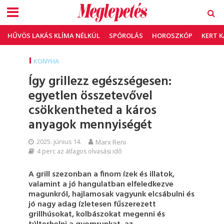
HŰVÖS LAKÁS KLÍMA NÉLKÜL
SPÓROLÁS
HOROSZKÓP
KERT 
KONYHA
Így grillezz egészségesen:
egyetlen összetevővel
csökkentheted a káros
anyagok mennyiségét
2025. június 14.
Marx Reni
4 perc az átlagos olvasási idő
A grill szezonban a finom ízek és illatok,
valamint a jó hangulatban elfeledkezve
magunkról, hajlamosak vagyunk elcsábulni és
jó nagy adag ízletesen fűszerezett
grillhúsokat, kolbászokat megenni és