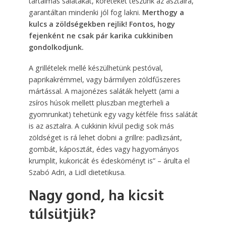
tartalmas salátákat, köreteket teszünk az asztalra,
garantáltan mindenki jól fog lakni.
Merthogy a
kulcs a zöldségekben rejlik! Fontos, hogy
fejenként ne csak pár karika cukkiniben
gondolkodjunk.
A grillételek mellé készülhetünk pestóval,
paprikakrémmel, vagy bármilyen zöldfűszeres
mártással. A majonézes saláták helyett (ami a
zsíros húsok mellett pluszban megterheli a
gyomrunkat) tehetünk egy vagy kétféle friss salátát
is az asztalra. A cukkinin kívül pedig sok más
zöldséget is rá lehet dobni a grillre: padlizsánt,
gombát, káposztát, édes vagy hagyományos
krumplit, kukoricát és édesköményt is” – árulta el
Szabó Adri, a Lidl dietetikusa.
Nagy gond, ha kicsit
túlsütjük?