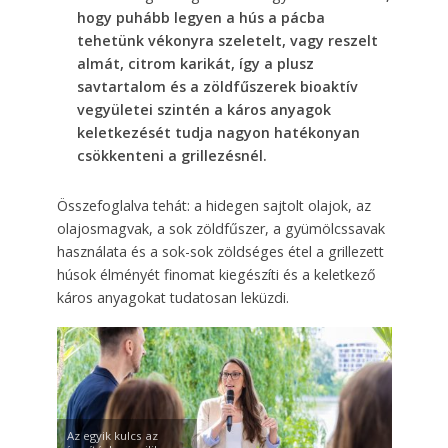
hogy puhább legyen a hús a pácba
tehetünk vékonyra szeletelt, vagy reszelt
almát, citrom karikát, így a plusz
savtartalom és a zöldfűszerek bioaktív
vegyületei szintén a káros anyagok
keletkezését tudja nagyon hatékonyan
csökkenteni a grillezésnél.
Összefoglalva tehát: a hidegen sajtolt olajok, az
olajosmagvak, a sok zöldfűszer, a gyümölcssavak
használata és a sok-sok zöldséges étel a grillezett
húsok élményét finomat kiegészíti és a keletkező
káros anyagokat tudatosan leküzdi.
Az egyik kulcs az