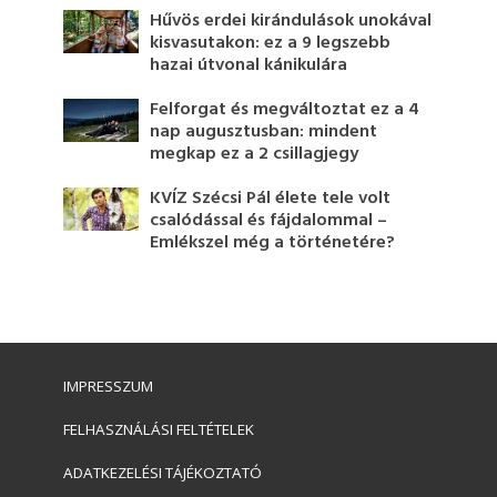
Hűvös erdei kirándulások unokával
kisvasutakon: ez a 9 legszebb
hazai útvonal kánikulára
Felforgat és megváltoztat ez a 4
nap augusztusban: mindent
megkap ez a 2 csillagjegy
KVÍZ Szécsi Pál élete tele volt
csalódással és fájdalommal –
Emlékszel még a történetére?
IMPRESSZUM
FELHASZNÁLÁSI FELTÉTELEK
ADATKEZELÉSI TÁJÉKOZTATÓ