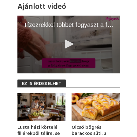
Ajánlott videó
Tízezrekkel többet fogyaszt a fagyasztó, ha így használod
0
s
EZ IS ÉRDEKELHET
e
c
o
n
d
s
o
f
1
Olcsó bögrés
Lusta házi körtelé
m
barackos süti: 3
fillérekből télire: se
i