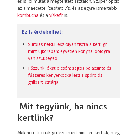
és is jól mutat a megterített asztalon. Szuper opció
az almaecettel ízesített víz, és az egyre ismertebb
kombucha
és a
vízkefír
is.
Ez is érdekelhet:
Súrolás nélkül lesz olyan tiszta a kerti grill,
mint újkorában: egyetlen konyhai dologra
van szükséged
Főzzünk jókat olcsón: sajtos palacsinta és
fűszeres kenyérkocka lesz a spórolós
grillparti sztárja
Mit tegyünk, ha nincs
kertünk?
Akik nem tudnak grillezni mert nincsen kertjük, még