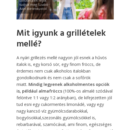
ízesítésben rejlik
tudjuk meg Szabó
Adri dietetikustól
Mit igyunk a grillételek
mellé?
A nyári grillezés mellé nagyon jól esnek a hűvös
italok is, egy korsó sör, egy finom fröccs, de
érdemes nem csak alkoholos italokban
gondolkodnunk és nem csak a sofőrök
miatt.
Mindig legyenek alkoholmentes opciók
is, például almafröccs
(100%-os almalé szódával
felöntve 1:1 vagy 1:2 arányban), de kifejezetten jól
tud esni egy cukormentes limonádé, vagy egy
nagy kancsó víz gyümölcsdarabokkal,
bogyósokkal,szezonális gyümölcsökkel is,
rebarbarával, szamócával, ami finom, egészséges