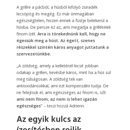
A grillre a pácból, a húsból kifolyó zsiradék
lecsöpög és megég. Ez már önmagában
egészségtelen, hiszen ennek a füstje belekerül a
húsba. De persze ez az, ami megadja a grillételek
finom ízét.
Arra is törekednünk kell, hogy ne
égessük meg a húst. Az égett, szenes
részekkel szintén káros anyagot juttatunk a
szervezetünkbe.
„A zöldség, amely a kelleténél kicsit jobban
odakap a grillen, kevésbé káros, mint ha a hús sül
meg túlságosan. A zöldség teli van
antioxidánsokkal, ami ezt kompenzálni tudja. De
ne felejtsük el, ami egészséges az finom is, sőt
ami nem finom, az nem is lehet igazán
egészséges”
– teszi hozzá Adrienn.
Az egyik kulcs az