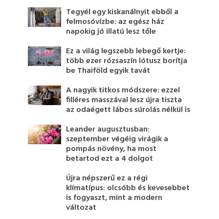
Tegyél egy kiskanálnyit ebből a
felmosóvízbe: az egész ház
napokig jó illatú lesz tőle
Ez a világ legszebb lebegő kertje:
több ezer rózsaszín lótusz borítja
be Thaiföld egyik tavát
A nagyik titkos módszere: ezzel
filléres masszával lesz újra tiszta
az odaégett lábos súrolás nélkül is
Leander augusztusban:
szeptember végéig virágik a
pompás növény, ha most
betartod ezt a 4 dolgot
Újra népszerű ez a régi
klímatípus: olcsóbb és kevesebbet
is fogyaszt, mint a modern
változat