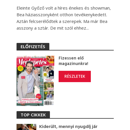
Eleinte Győző volt a híres énekes és showman,
Bea háziasszonyként otthon tevékenykedett.
Aztán felcserélődtek a szerepek. Ma már Bea
asszony a sztár. De mit szól ehhez...
ELŐFIZETÉS
Fizessen elő
magazinunkra!
RÉSZLETEK
TOP CIKKEK
Kiderült, mennyi nyugdíj jár