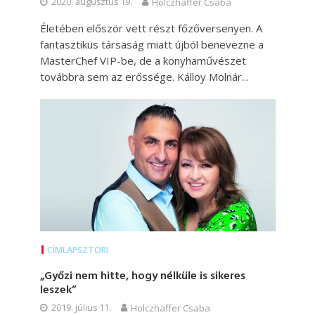
2020. augusztus 19.
Holczhaffer Csaba
Életében először vett részt főzőversenyen. A
fantasztikus társaság miatt újból benevezne a
MasterChef VIP-be, de a konyhaművészet
továbbra sem az erőssége. Kálloy Molnár...
CÍMLAPSZTORI
„Győzi nem hitte, hogy nélküle is sikeres
leszek”
2019. július 11.
Holczhaffer Csaba