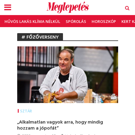
HŰVÖS LAKÁS KLÍMA NÉLKÜL
SPÓROLÁS
HOROSZKÓP
KERT 
# FŐZŐVERSENY
SZTÁR
„Alkalmatlan vagyok arra, hogy mindig
hozzam a jópofát”