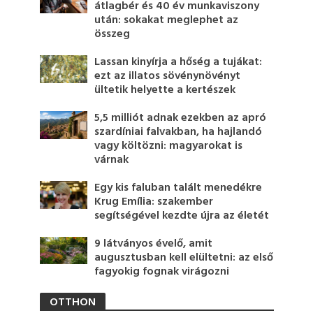
átlagbér és 40 év munkaviszony
után: sokakat meglephet az
összeg
Lassan kinyírja a hőség a tujákat:
ezt az illatos sövénynövényt
ültetik helyette a kertészek
5,5 milliót adnak ezekben az apró
szardíniai falvakban, ha hajlandó
vagy költözni: magyarokat is
várnak
Egy kis faluban talált menedékre
Krug Emília: szakember
segítségével kezdte újra az életét
9 látványos évelő, amit
augusztusban kell elültetni: az első
fagyokig fognak virágozni
OTTHON