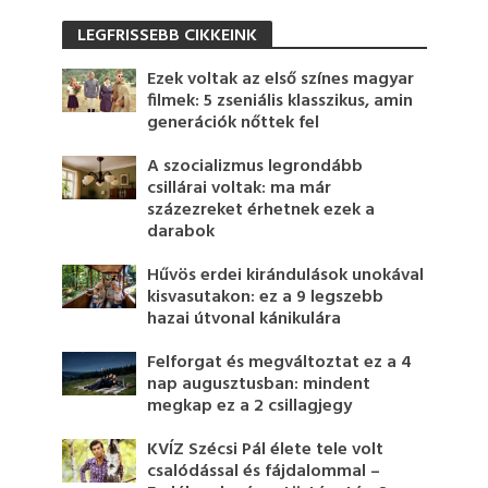
LEGFRISSEBB CIKKEINK
Ezek voltak az első színes magyar
filmek: 5 zseniális klasszikus, amin
generációk nőttek fel
A szocializmus legrondább
csillárai voltak: ma már
százezreket érhetnek ezek a
darabok
Hűvös erdei kirándulások unokával
kisvasutakon: ez a 9 legszebb
hazai útvonal kánikulára
Felforgat és megváltoztat ez a 4
nap augusztusban: mindent
megkap ez a 2 csillagjegy
KVÍZ Szécsi Pál élete tele volt
csalódással és fájdalommal –