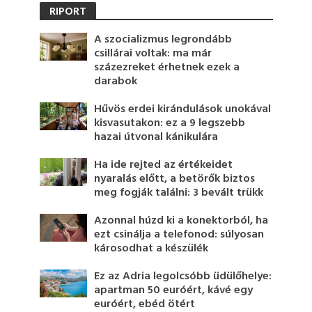
RIPORT
A szocializmus legrondább
csillárai voltak: ma már
százezreket érhetnek ezek a
darabok
Hűvös erdei kirándulások unokával
kisvasutakon: ez a 9 legszebb
hazai útvonal kánikulára
Ha ide rejted az értékeidet
nyaralás előtt, a betörők biztos
meg fogják találni: 3 bevált trükk
Azonnal húzd ki a konektorból, ha
ezt csinálja a telefonod: súlyosan
károsodhat a készülék
Ez az Adria legolcsóbb üdülőhelye:
apartman 50 euróért, kávé egy
euróért, ebéd ötért