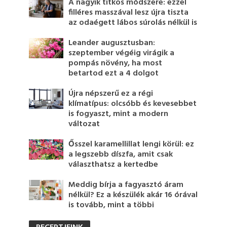
A nagyik titkos módszere: ezzel
filléres masszával lesz újra tiszta
az odaégett lábos súrolás nélkül is
Leander augusztusban:
szeptember végéig virágik a
pompás növény, ha most
betartod ezt a 4 dolgot
Újra népszerű ez a régi
klímatípus: olcsóbb és kevesebbet
is fogyaszt, mint a modern
változat
Ősszel karamellillat lengi körül: ez
a legszebb díszfa, amit csak
választhatsz a kertedbe
Meddig bírja a fagyasztó áram
nélkül? Ez a készülék akár 16 órával
is tovább, mint a többi