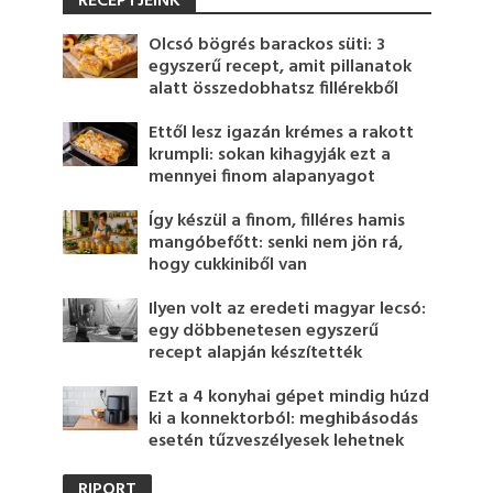
RECEPTJEINK
Olcsó bögrés barackos süti: 3
egyszerű recept, amit pillanatok
alatt összedobhatsz fillérekből
Ettől lesz igazán krémes a rakott
krumpli: sokan kihagyják ezt a
mennyei finom alapanyagot
Így készül a finom, filléres hamis
mangóbefőtt: senki nem jön rá,
hogy cukkiniből van
Ilyen volt az eredeti magyar lecsó:
egy döbbenetesen egyszerű
recept alapján készítették
Ezt a 4 konyhai gépet mindig húzd
ki a konnektorból: meghibásodás
esetén tűzveszélyesek lehetnek
RIPORT