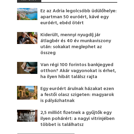
Ez az Adria legolcsóbb üdülőhelye:
apartman 50 euróért, kávé egy
euróért, ebéd ötért
Kiderült, mennyi nyugdíj jár
átlagbér és 40 év munkaviszony
után: sokakat meglephet az
összeg
Van régi 100 forintos bankjegyed
otthon? Akár vagyonokat is érhet,
ha ilyen hibát találsz rajta
Egy euróért árulnak házakat ezen
a festői olasz szigeten: magyarok
is pályázhatnak
2,5 milliót fizetnek a gyűjtők egy
ilyen pohárért: a nagyi vitrinjében
többet is találhatsz