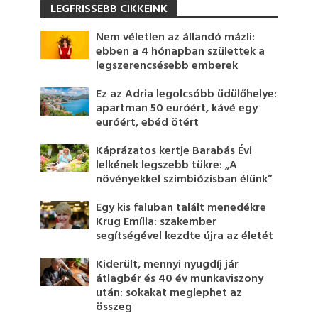
LEGFRISSEBB CIKKEINK
Nem véletlen az állandó mázli:
ebben a 4 hónapban születtek a
legszerencsésebb emberek
Ez az Adria legolcsóbb üdülőhelye:
apartman 50 euróért, kávé egy
euróért, ebéd ötért
Káprázatos kertje Barabás Évi
lelkének legszebb tükre: „A
növényekkel szimbiózisban élünk”
Egy kis faluban talált menedékre
Krug Emília: szakember
segítségével kezdte újra az életét
Kiderült, mennyi nyugdíj jár
átlagbér és 40 év munkaviszony
után: sokakat meglephet az
összeg