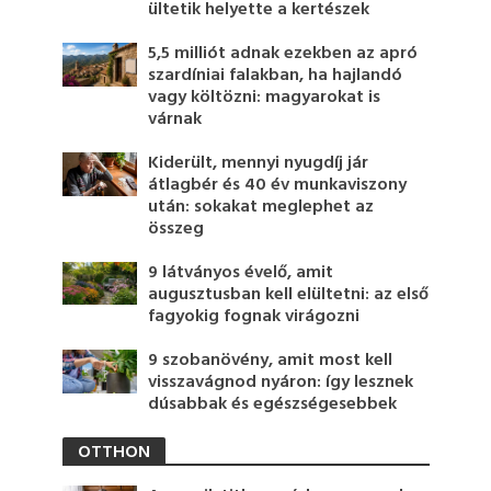
ültetik helyette a kertészek
5,5 milliót adnak ezekben az apró
szardíniai falakban, ha hajlandó
vagy költözni: magyarokat is
várnak
Kiderült, mennyi nyugdíj jár
átlagbér és 40 év munkaviszony
után: sokakat meglephet az
összeg
9 látványos évelő, amit
augusztusban kell elültetni: az első
fagyokig fognak virágozni
9 szobanövény, amit most kell
visszavágnod nyáron: így lesznek
dúsabbak és egészségesebbek
OTTHON