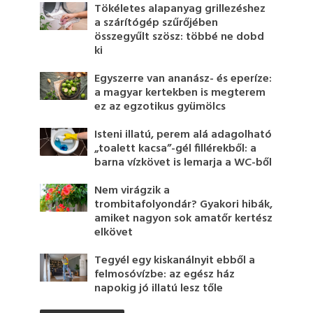
Tökéletes alapanyag grillezéshez
a szárítógép szűrőjében
összegyűlt szösz: többé ne dobd
ki
Egyszerre van ananász- és eperíze:
a magyar kertekben is megterem
ez az egzotikus gyümölcs
Isteni illatú, perem alá adagolható
„toalett kacsa”-gél fillérekből: a
barna vízkövet is lemarja a WC-ből
Nem virágzik a
trombitafolyondár? Gyakori hibák,
amiket nagyon sok amatőr kertész
elkövet
Tegyél egy kiskanálnyit ebből a
felmosóvízbe: az egész ház
napokig jó illatú lesz tőle