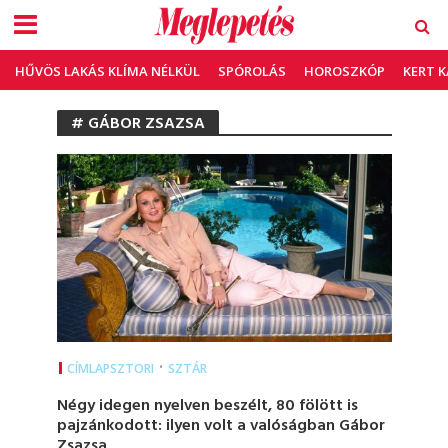
HŰVÖS LAKÁS KLÍMA NÉLKÜL
SPÓROLÁS
HOROSZKÓP
KERT 
# GÁBOR ZSAZSA
•
CÍMLAPSZTORI
SZTÁR
Négy idegen nyelven beszélt, 80 fölött is
pajzánkodott: ilyen volt a valóságban Gábor
Zsazsa