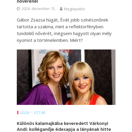
nővérénél
2024. december 15.
Meglepetés
Gábor Zsazsa húgát, Évát jobb színésznőnek
tartotta a szakma, mint a reflektorfényben
tündöklő nővérét, mégsem hagyott olyan mély
nyomot a történelemben. Miért?
•
LÉLEK
SZTÁR
Különös kalamajkába keveredett Várkonyi
Andi: kolléganője édesapja a lányának hitte