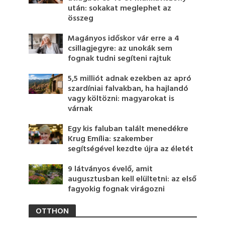
után: sokakat meglephet az
összeg
Magányos időskor vár erre a 4
csillagjegyre: az unokák sem
fognak tudni segíteni rajtuk
5,5 milliót adnak ezekben az apró
szardíniai falvakban, ha hajlandó
vagy költözni: magyarokat is
várnak
Egy kis faluban talált menedékre
Krug Emília: szakember
segítségével kezdte újra az életét
9 látványos évelő, amit
augusztusban kell elültetni: az első
fagyokig fognak virágozni
OTTHON