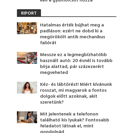
kell a gyümölcsöt hozzá
RIPORT
Hatalmas érték bújhat meg a
padláson: ezért ne dobd ki a
megörökölt antik mechanikus
faliórát
Messze ez a legmegbízhatóbb
használt autó: 20 évnél is tovább
bírja alattad, pár százezerért
megveheted
Kéz- és lábtörést! Miért kívánunk
rosszat, mi magyarok a fontos
dolgok előtt azoknak, akit
szeretünk?
Mit jelentenek a telefonon
található kis lyukak? Fontosabb
feladatot látnak el, mint
gondolnád