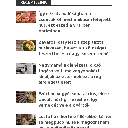
RECEPTJEINK
Így néz ki a valóságban a
csontokról mechanikusan lefejtett
hús: ezt eszed a virsliben,
párizsiban
Zavaros lötty lesz a szép tiszta
húslevesed, ha ezt a 3 zöldséget
teszed bele: a nagyi sosem tenné
Nagymamáink lenézett, olcsó
fogása volt, ma vagyonokért
kínálják az éttermek ezt a rég
elfeledett ételt
Ezért ne vegyél soha akciós, előre
pácolt húst grillezéshez: így
vernek át vele a gyártók
Lusta házi körtelé fillérekből télire:
se megpucolni, se kimagozni nem