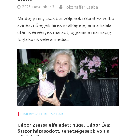
2025. november 3.
Holczhaffer Csaba
Mindegy mit, csak beszéljenek rólam! Ez volt a
színésznő egyik híres szállóigéje, ami a halála
után is érvényes maradt, ugyanis a mai napig
foglalkozik vele a média...
•
CÍMLAPSZTORI
SZTÁR
Gábor Zsazsa elfeledett húga, Gábor Éva:
ötször házasodott, tehetségesebb volt a