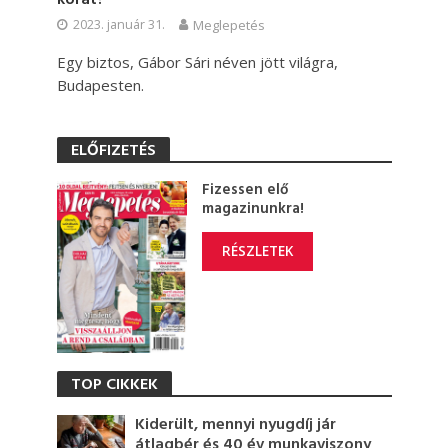
2023. január 31.
Meglepetés
Egy biztos, Gábor Sári néven jött világra,
Budapesten.
ELŐFIZETÉS
Fizessen elő
magazinunkra!
RÉSZLETEK
TOP CIKKEK
Kiderült, mennyi nyugdíj jár
átlagbér és 40 év munkaviszony