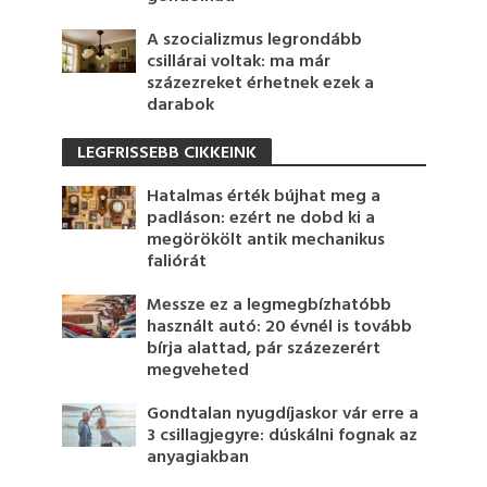
A szocializmus legrondább
csillárai voltak: ma már
százezreket érhetnek ezek a
darabok
LEGFRISSEBB CIKKEINK
Hatalmas érték bújhat meg a
padláson: ezért ne dobd ki a
megörökölt antik mechanikus
faliórát
Messze ez a legmegbízhatóbb
használt autó: 20 évnél is tovább
bírja alattad, pár százezerért
megveheted
Gondtalan nyugdíjaskor vár erre a
3 csillagjegyre: dúskálni fognak az
anyagiakban