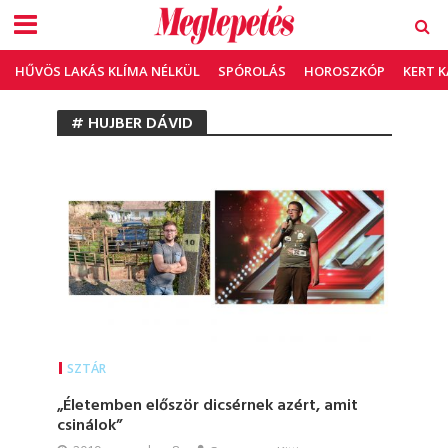
HŰVÖS LAKÁS KLÍMA NÉLKÜL
SPÓROLÁS
HOROSZKÓP
KERT 
# HUJBER DÁVID
SZTÁR
„Életemben először dicsérnek azért, amit
csinálok”