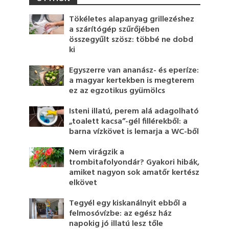
Tökéletes alapanyag grillezéshez
a szárítógép szűrőjében
összegyűlt szösz: többé ne dobd
ki
Egyszerre van ananász- és eperíze:
a magyar kertekben is megterem
ez az egzotikus gyümölcs
Isteni illatú, perem alá adagolható
„toalett kacsa”-gél fillérekből: a
barna vízkövet is lemarja a WC-ből
Nem virágzik a
trombitafolyondár? Gyakori hibák,
amiket nagyon sok amatőr kertész
elkövet
Tegyél egy kiskanálnyit ebből a
felmosóvízbe: az egész ház
napokig jó illatú lesz tőle