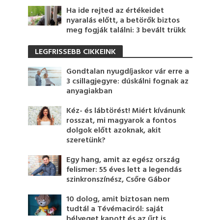
Ha ide rejted az értékeidet
nyaralás előtt, a betörők biztos
meg fogják találni: 3 bevált trükk
LEGFRISSEBB CIKKEINK
Gondtalan nyugdíjaskor vár erre a
3 csillagjegyre: dúskálni fognak az
anyagiakban
Kéz- és lábtörést! Miért kívánunk
rosszat, mi magyarok a fontos
dolgok előtt azoknak, akit
szeretünk?
Egy hang, amit az egész ország
felismer: 55 éves lett a legendás
szinkronszínész, Csőre Gábor
10 dolog, amit biztosan nem
tudtál a Tévémaciról: saját
bélyeget kapott és az űrt is