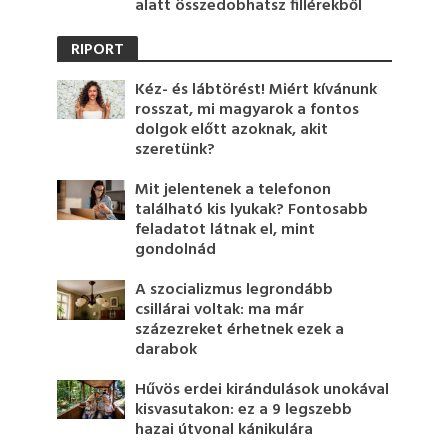
alatt összedobhatsz fillérekből
RIPORT
Kéz- és lábtörést! Miért kívánunk
rosszat, mi magyarok a fontos
dolgok előtt azoknak, akit
szeretünk?
Mit jelentenek a telefonon
található kis lyukak? Fontosabb
feladatot látnak el, mint
gondolnád
A szocializmus legrondább
csillárai voltak: ma már
százezreket érhetnek ezek a
darabok
Hűvös erdei kirándulások unokával
kisvasutakon: ez a 9 legszebb
hazai útvonal kánikulára