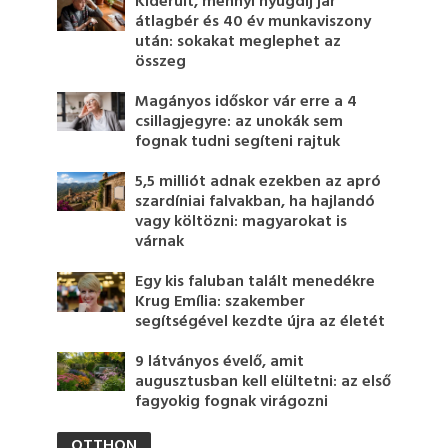
Kiderült, mennyi nyugdíj jár
átlagbér és 40 év munkaviszony
után: sokakat meglephet az
összeg
Magányos időskor vár erre a 4
csillagjegyre: az unokák sem
fognak tudni segíteni rajtuk
5,5 milliót adnak ezekben az apró
szardíniai falvakban, ha hajlandó
vagy költözni: magyarokat is
várnak
Egy kis faluban talált menedékre
Krug Emília: szakember
segítségével kezdte újra az életét
9 látványos évelő, amit
augusztusban kell elültetni: az első
fagyokig fognak virágozni
OTTHON