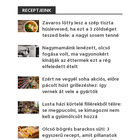
RECEPTJEINK
Zavaros lötty lesz a szép tiszta
húslevesed, ha ezt a 3 zöldséget
teszed bele: a nagyi sosem tenné
Nagymamáink lenézett, olcsó
fogása volt, ma vagyonokért
kínálják az éttermek ezt a rég
elfeledett ételt
Ezért ne vegyél soha akciós, előre
pácolt húst grillezéshez: így
vernek át vele a gyártók
Lusta házi körtelé fillérekből télire:
se megpucolni, se kimagozni nem
kell a gyümölcsöt hozzá
Olcsó bögrés barackos süti: 3
egyszerű recept, amit pillanatok