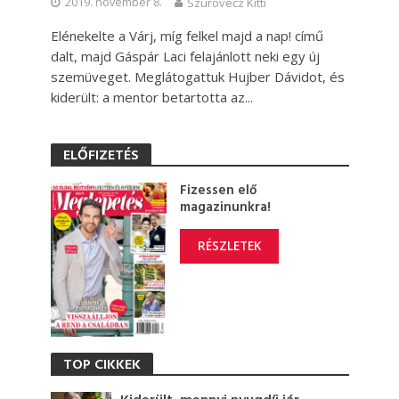
2019. november 8.
Szurovecz Kitti
Elénekelte a Várj, míg felkel majd a nap! című
dalt, majd Gáspár Laci felajánlott neki egy új
szemüveget. Meglátogattuk Hujber Dávidot, és
kiderült: a mentor betartotta az...
ELŐFIZETÉS
Fizessen elő
magazinunkra!
RÉSZLETEK
TOP CIKKEK