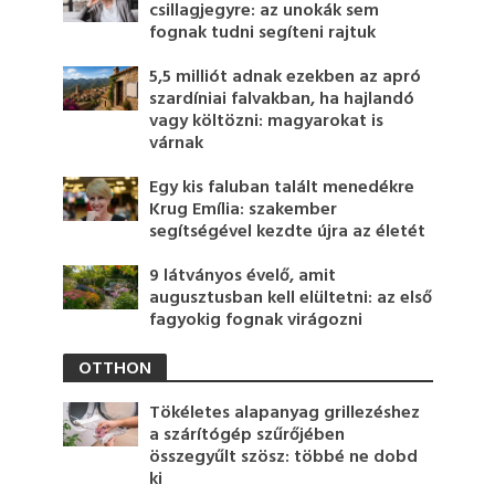
csillagjegyre: az unokák sem
fognak tudni segíteni rajtuk
5,5 milliót adnak ezekben az apró
szardíniai falvakban, ha hajlandó
vagy költözni: magyarokat is
várnak
Egy kis faluban talált menedékre
Krug Emília: szakember
segítségével kezdte újra az életét
9 látványos évelő, amit
augusztusban kell elültetni: az első
fagyokig fognak virágozni
OTTHON
Tökéletes alapanyag grillezéshez
a szárítógép szűrőjében
összegyűlt szösz: többé ne dobd
ki