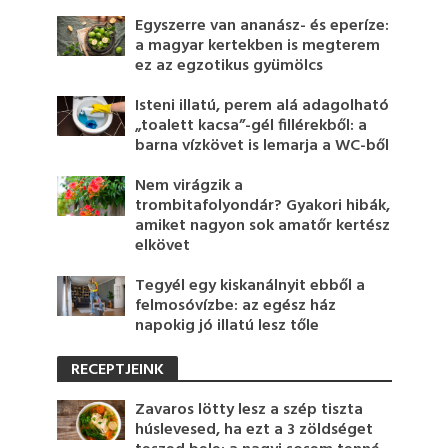
Egyszerre van ananász- és eperíze:
a magyar kertekben is megterem
ez az egzotikus gyümölcs
Isteni illatú, perem alá adagolható
„toalett kacsa”-gél fillérekből: a
barna vízkövet is lemarja a WC-ből
Nem virágzik a
trombitafolyondár? Gyakori hibák,
amiket nagyon sok amatőr kertész
elkövet
Tegyél egy kiskanálnyit ebből a
felmosóvízbe: az egész ház
napokig jó illatú lesz tőle
RECEPTJEINK
Zavaros lötty lesz a szép tiszta
húslevesed, ha ezt a 3 zöldséget