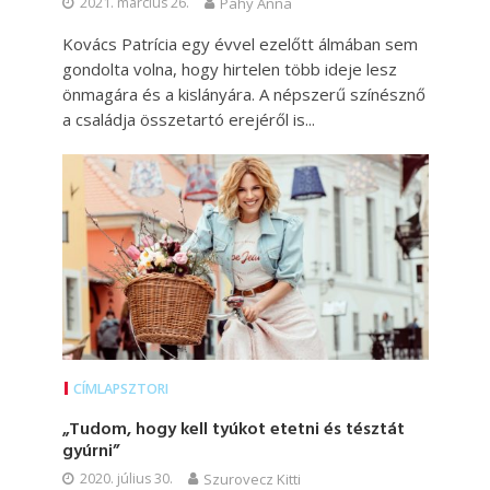
2021. március 26.
Páhy Anna
Kovács Patrícia egy évvel ezelőtt álmában sem
gondolta volna, hogy hirtelen több ideje lesz
önmagára és a kislányára. A népszerű színésznő
a családja összetartó erejéről is...
CÍMLAPSZTORI
„Tudom, hogy kell tyúkot etetni és tésztát
gyúrni”
2020. július 30.
Szurovecz Kitti