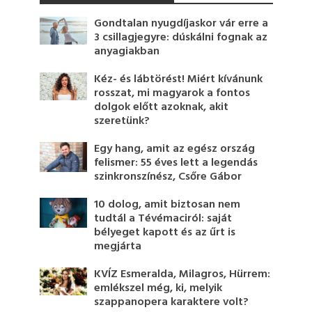
Gondtalan nyugdíjaskor vár erre a
3 csillagjegyre: dúskálni fognak az
anyagiakban
Kéz- és lábtörést! Miért kívánunk
rosszat, mi magyarok a fontos
dolgok előtt azoknak, akit
szeretünk?
Egy hang, amit az egész ország
felismer: 55 éves lett a legendás
szinkronszínész, Csőre Gábor
10 dolog, amit biztosan nem
tudtál a Tévémaciról: saját
bélyeget kapott és az űrt is
megjárta
KVÍZ Esmeralda, Milagros, Hürrem:
emlékszel még, ki, melyik
szappanopera karaktere volt?