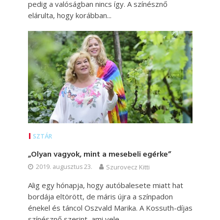
pedig a valóságban nincs így. A színésznő
elárulta, hogy korábban...
SZTÁR
„Olyan vagyok, mint a mesebeli egérke”
2019. augusztus 23.
Szurovecz Kitti
Alig egy hónapja, hogy autóbalesete miatt hat
bordája eltörött, de máris újra a színpadon
énekel és táncol Oszvald Marika. A Kossuth-díjas
színésznő szerint, ami vele...