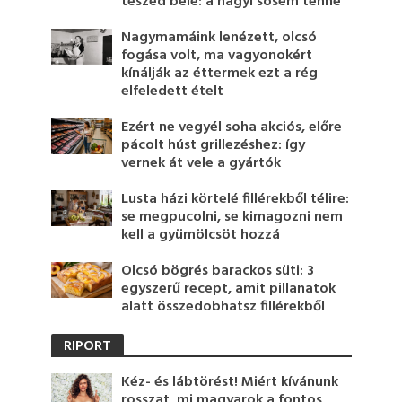
teszed bele: a nagyi sosem tenné
Nagymamáink lenézett, olcsó
fogása volt, ma vagyonokért
kínálják az éttermek ezt a rég
elfeledett ételt
Ezért ne vegyél soha akciós, előre
pácolt húst grillezéshez: így
vernek át vele a gyártók
Lusta házi körtelé fillérekből télire:
se megpucolni, se kimagozni nem
kell a gyümölcsöt hozzá
Olcsó bögrés barackos süti: 3
egyszerű recept, amit pillanatok
alatt összedobhatsz fillérekből
RIPORT
Kéz- és lábtörést! Miért kívánunk
rosszat, mi magyarok a fontos