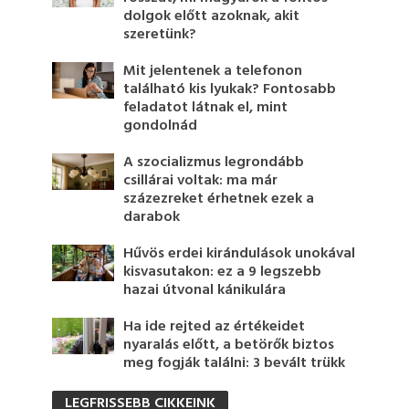
dolgok előtt azoknak, akit
szeretünk?
Mit jelentenek a telefonon
található kis lyukak? Fontosabb
feladatot látnak el, mint
gondolnád
A szocializmus legrondább
csillárai voltak: ma már
százezreket érhetnek ezek a
darabok
Hűvös erdei kirándulások unokával
kisvasutakon: ez a 9 legszebb
hazai útvonal kánikulára
Ha ide rejted az értékeidet
nyaralás előtt, a betörők biztos
meg fogják találni: 3 bevált trükk
LEGFRISSEBB CIKKEINK