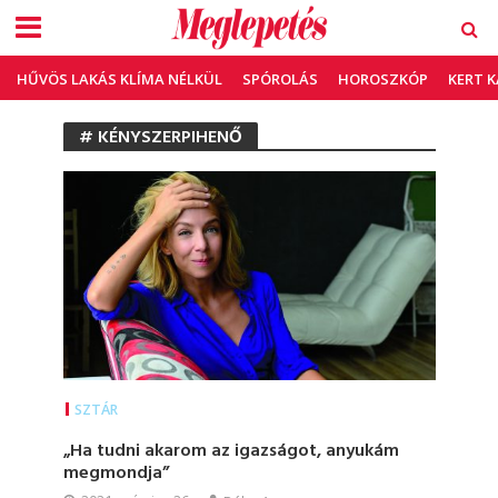
HŰVÖS LAKÁS KLÍMA NÉLKÜL
SPÓROLÁS
HOROSZKÓP
KERT 
# KÉNYSZERPIHENŐ
SZTÁR
„Ha tudni akarom az igazságot, anyukám
megmondja”