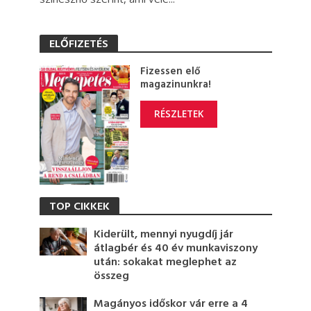
ELŐFIZETÉS
Fizessen elő
magazinunkra!
RÉSZLETEK
TOP CIKKEK
Kiderült, mennyi nyugdíj jár
átlagbér és 40 év munkaviszony
után: sokakat meglephet az
összeg
Magányos időskor vár erre a 4