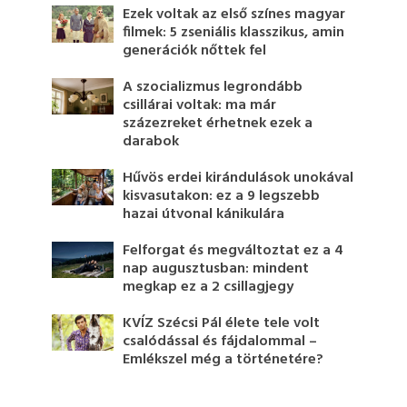
Ezek voltak az első színes magyar
filmek: 5 zseniális klasszikus, amin
generációk nőttek fel
A szocializmus legrondább
csillárai voltak: ma már
százezreket érhetnek ezek a
darabok
Hűvös erdei kirándulások unokával
kisvasutakon: ez a 9 legszebb
hazai útvonal kánikulára
Felforgat és megváltoztat ez a 4
nap augusztusban: mindent
megkap ez a 2 csillagjegy
KVÍZ Szécsi Pál élete tele volt
csalódással és fájdalommal –
Emlékszel még a történetére?