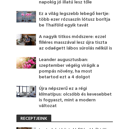
napokig jó illatú lesz tőle
Ez a világ legszebb lebegő kertje:
több ezer rózsaszín lótusz borítja
be Thaiföld egyik tavát
A nagyik titkos módszere: ezzel
filléres masszával lesz újra tiszta
az odaégett lábos súrolás nélkül is
Leander augusztusban:
szeptember végéig virágik a
pompás növény, ha most
betartod ezt a 4 dolgot
Újra népszerű ez a régi
klímatípus: olcsóbb és kevesebbet
is fogyaszt, mint a modern
változat
RECEPTJEINK