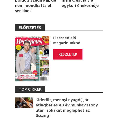
ma a C’est la vie
boldog Szécsi Pál, de
egykori énekesnője
nem mondhatta el
senkinek
ELŐFIZETÉS
Fizessen elő
magazinunkra!
RÉSZLETEK
TOP CIKKEK
Kiderült, mennyi nyugdíj jár
átlagbér és 40 év munkaviszony
után: sokakat meglephet az
összeg