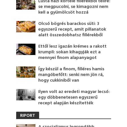
Lusta házi körtelé fillérekből télire:
se megpucolni, se kimagozni nem
kell a gyümölcsöt hozzá
Olcsó bögrés barackos süti: 3
egyszerű recept, amit pillanatok
alatt összedobhatsz fillérekből
Ettől lesz igazán krémes a rakott
krumpli: sokan kihagyják ezt a
mennyei finom alapanyagot
Így készül a finom, filléres hamis
mangóbefőtt: senki nem jön rá,
hogy cukkiniből van
Ilyen volt az eredeti magyar lecsó:
egy döbbenetesen egyszerű
recept alapján készítették
RIPORT