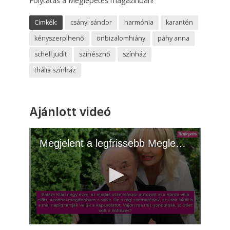
Folytatás a Meglepetés magazinban!
Címkék:
csányi sándor
harmónia
karantén
kényszerpihenő
önbizalomhiány
páhy anna
schell judit
színésznő
színház
thália színház
Ajánlott videó
Megjelent a legfrissebb Meglepetés! - 2026.06.09.
0