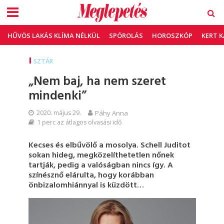
HŰVÖS LAKÁS KLÍMA NÉLKÜL
SPÓROLÁS
HOROSZKÓP
KERT 
SZTÁR
„Nem baj, ha nem szeret
mindenki”
2020. május 29.
Páhy Anna
1 perc az átlagos olvasási idő
Kecses és elbűvölő a mosolya. Schell Juditot
sokan hideg, megközelíthetetlen nőnek
tartják, pedig a valóságban nincs így. A
színésznő elárulta, hogy korábban
önbizalomhiánnyal is küzdött…