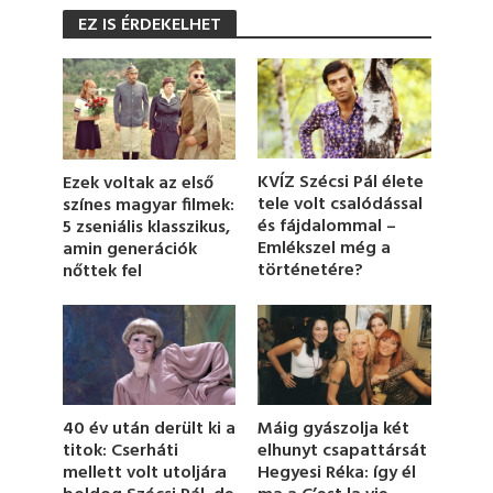
s
EZ IS ÉRDEKELHET
e
c
o
n
d
s
o
f
4
KVÍZ Szécsi Pál élete
Ezek voltak az első
9
tele volt csalódással
színes magyar filmek:
s
és fájdalommal –
5 zseniális klasszikus,
e
c
Emlékszel még a
amin generációk
o
történetére?
nőttek fel
n
d
s
Máig gyászolja két
40 év után derült ki a
elhunyt csapattársát
titok: Cserháti
Hegyesi Réka: így él
mellett volt utoljára