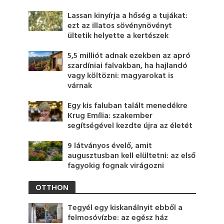
Lassan kinyírja a hőség a tujákat:
ezt az illatos sövénynövényt
ültetik helyette a kertészek
5,5 milliót adnak ezekben az apró
szardíniai falvakban, ha hajlandó
vagy költözni: magyarokat is
várnak
Egy kis faluban talált menedékre
Krug Emília: szakember
segítségével kezdte újra az életét
9 látványos évelő, amit
augusztusban kell elültetni: az első
fagyokig fognak virágozni
OTTHON
Tegyél egy kiskanálnyit ebből a
felmosóvízbe: az egész ház