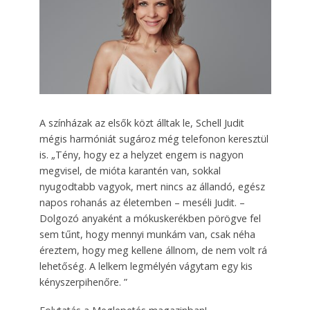
A színházak az elsők közt álltak le, Schell Judit
mégis harmóniát sugároz még telefonon keresztül
is. „Tény, hogy ez a helyzet engem is nagyon
megvisel, de mióta karantén van, sokkal
nyugodtabb vagyok, mert nincs az állandó, egész
napos rohanás az életemben – meséli Judit. –
Dolgozó anyaként a mókuskerékben pörögve fel
sem tűnt, hogy mennyi munkám van, csak néha
éreztem, hogy meg kellene állnom, de nem volt rá
lehetőség. A lelkem legmélyén vágytam egy kis
kényszerpihenőre. ”