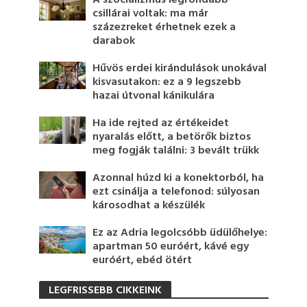
A szocializmus legrondább
csillárai voltak: ma már
százezreket érhetnek ezek a
darabok
Hűvös erdei kirándulások unokával
kisvasutakon: ez a 9 legszebb
hazai útvonal kánikulára
Ha ide rejted az értékeidet
nyaralás előtt, a betörők biztos
meg fogják találni: 3 bevált trükk
Azonnal húzd ki a konektorból, ha
ezt csinálja a telefonod: súlyosan
károsodhat a készülék
Ez az Adria legolcsóbb üdülőhelye:
apartman 50 euróért, kávé egy
euróért, ebéd ötért
LEGFRISSEBB CIKKEINK