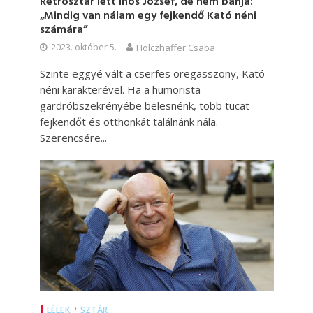
Retrósztár lett Ihos József, de nem bánja:
„Mindig van nálam egy fejkendő Kató néni
számára”
2023. október 5.
Holczhaffer Csaba
Szinte eggyé vált a cserfes öregasszony, Kató
néni karakterével. Ha a humorista
gardróbszekrényébe belesnénk, több tucat
fejkendőt és otthonkát találnánk nála.
Szerencsére...
•
LÉLEK
SZTÁR