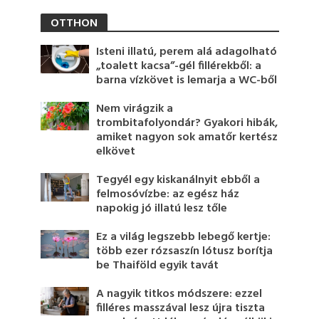
OTTHON
Isteni illatú, perem alá adagolható
„toalett kacsa”-gél fillérekből: a
barna vízkövet is lemarja a WC-ből
Nem virágzik a
trombitafolyondár? Gyakori hibák,
amiket nagyon sok amatőr kertész
elkövet
Tegyél egy kiskanálnyit ebből a
felmosóvízbe: az egész ház
napokig jó illatú lesz tőle
Ez a világ legszebb lebegő kertje:
több ezer rózsaszín lótusz borítja
be Thaiföld egyik tavát
A nagyik titkos módszere: ezzel
filléres masszával lesz újra tiszta