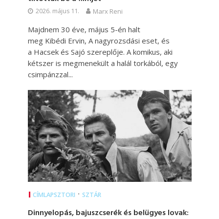
2026. május 11.
Marx Reni
Majdnem 30 éve, május 5-én halt
meg Kibédi Ervin, A nagyrozsdási eset, és
a Hacsek és Sajó szereplője. A komikus, aki
kétszer is megmenekült a halál torkából, egy
csimpánzzal...
•
CÍMLAPSZTORI
SZTÁR
Dinnyelopás, bajuszcserék és belügyes lovak: