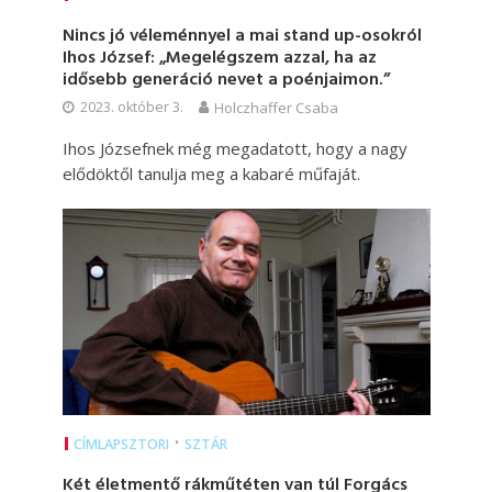
Nincs jó véleménnyel a mai stand up-osokról
Ihos József: „Megelégszem azzal, ha az
idősebb generáció nevet a poénjaimon.”
2023. október 3.
Holczhaffer Csaba
Ihos Józsefnek még megadatott, hogy a nagy
elődöktől tanulja meg a kabaré műfaját.
•
CÍMLAPSZTORI
SZTÁR
Két életmentő rákműtéten van túl Forgács