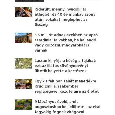
Kiderült, mennyi nyugdíj jár
átlagbér és 40 év munkaviszony
után: sokakat meglephet az
összeg
5,5 milliót adnak ezekben az apró
szardíniai falvakban, ha hajlandó
vagy költözni: magyarokat is
várnak
Lassan kinyírja a hőség a tujákat:
ezt az illatos sövénynövényt
ültetik helyette a kertészek
Egy kis faluban talált menedékre
Krug Emília: szakember
segítségével kezdte újra az életét
9 látványos évelő, amit
augusztusban kell elültetni: az első
fagyokig fognak virágozni