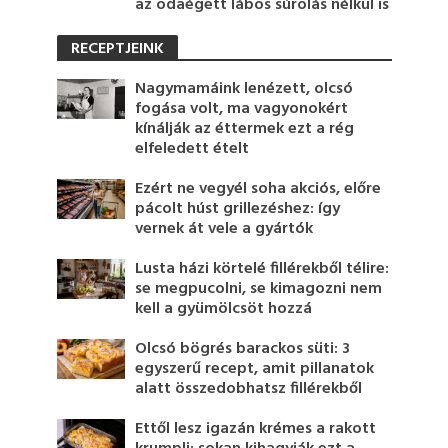
az odaégett lábos súrolás nélkül is
RECEPTJEINK
Nagymamáink lenézett, olcsó
fogása volt, ma vagyonokért
kínálják az éttermek ezt a rég
elfeledett ételt
Ezért ne vegyél soha akciós, előre
pácolt húst grillezéshez: így
vernek át vele a gyártók
Lusta házi körtelé fillérekből télire:
se megpucolni, se kimagozni nem
kell a gyümölcsöt hozzá
Olcsó bögrés barackos süti: 3
egyszerű recept, amit pillanatok
alatt összedobhatsz fillérekből
Ettől lesz igazán krémes a rakott