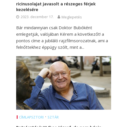
ricinusolajat javasolt a részeges férjek
kezelésére
2023. december 17.
Meglepetés
Bár mindannyian csak Doktor Bubóként
emlegetjük, valójában Kérem a következőt! a
pontos címe a jubiláló rajzfilmsorozatnak, ami a
felnőttekhez éppúgy szólt, mint a...
•
CÍMLAPSZTORI
SZTÁR