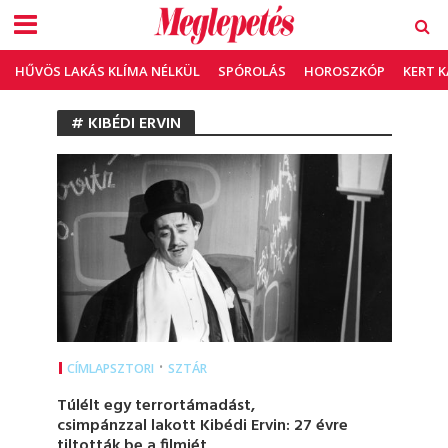
HŰVÖS LAKÁS KLÍMA NÉLKÜL
SPÓROLÁS
HOROSZKÓP
KERT 
# KIBÉDI ERVIN
•
CÍMLAPSZTORI
SZTÁR
Túlélt egy terrortámadást,
csimpánzzal lakott Kibédi Ervin: 27 évre
tiltották be a filmjét