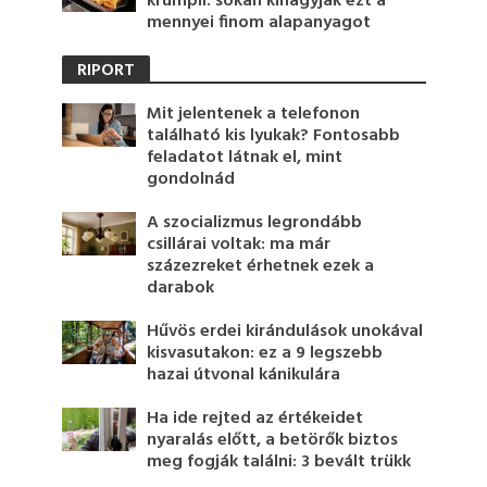
krumpli: sokan kihagyják ezt a
mennyei finom alapanyagot
RIPORT
Mit jelentenek a telefonon
található kis lyukak? Fontosabb
feladatot látnak el, mint
gondolnád
A szocializmus legrondább
csillárai voltak: ma már
százezreket érhetnek ezek a
darabok
Hűvös erdei kirándulások unokával
kisvasutakon: ez a 9 legszebb
hazai útvonal kánikulára
Ha ide rejted az értékeidet
nyaralás előtt, a betörők biztos
meg fogják találni: 3 bevált trükk