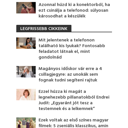
Azonnal húzd ki a konektorból, ha
ezt csinálja a telefonod: súlyosan
károsodhat a készülék
LEGFRISSEBB CIKKEINK
Mit jelentenek a telefonon
található kis lyukak? Fontosabb
feladatot látnak el, mint
gondolnád
Magányos időskor vár erre a 4
csillagjegyre: az unokák sem
fognak tudni segíteni rajtuk
Ezzel húzza ki magát a
legnehezebb pillanatokból Endrei
Judit: „Egyaránt jót tesz a
testemnek és a lelkemnek”
Ezek voltak az első színes magyar
filmek: 5 zseniális klasszikus, amin