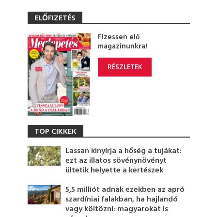
ELŐFIZETÉS
Fizessen elő
magazinunkra!
RÉSZLETEK
TOP CIKKEK
Lassan kinyírja a hőség a tujákat:
ezt az illatos sövénynövényt
ültetik helyette a kertészek
5,5 milliót adnak ezekben az apró
szardíniai falakban, ha hajlandó
vagy költözni: magyarokat is