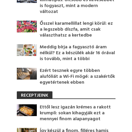
klímatípus: olcsóbb és kevesebbet
is fogyaszt, mint a modern
változat
Ősszel karamellillat lengi körül: ez
a legszebb díszfa, amit csak
választhatsz a kertedbe
Meddig bírja a fagyasztó áram
nélkül? Ez a készülék akár 16 órával
is tovább, mint a többi
Ezért tesznek egyre többen
alufóliát a Wi-Fi mögé: a szakértők
egyetértenek ebben
RECEPTJEINK
Ettől lesz igazán krémes a rakott
krumpli: sokan kihagyják ezt a
mennyei finom alapanyagot
Így készül a finom, filléres hamis