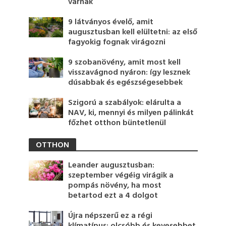
várnak
9 látványos évelő, amit
augusztusban kell elültetni: az első
fagyokig fognak virágozni
9 szobanövény, amit most kell
visszavágnod nyáron: így lesznek
dúsabbak és egészségesebbek
Szigorú a szabályok: elárulta a
NAV, ki, mennyi és milyen pálinkát
főzhet otthon büntetlenül
OTTHON
Leander augusztusban:
szeptember végéig virágik a
pompás növény, ha most
betartod ezt a 4 dolgot
Újra népszerű ez a régi