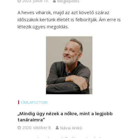
2023. július 13.
Meglepetés
A heves viharok, majd az azt követő száraz
időszakok kertünk életét is felborítják. Ám erre is
létezik ügyes megoldás.
CÍMLAPSZTORI
„Mindig úgy nézek a nőkre, mint a legjobb
tanáraimra”
2020. október 8.
Návai Anikó