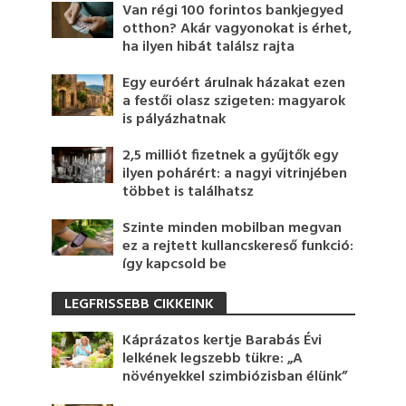
Van régi 100 forintos bankjegyed
otthon? Akár vagyonokat is érhet,
ha ilyen hibát találsz rajta
Egy euróért árulnak házakat ezen
a festői olasz szigeten: magyarok
is pályázhatnak
2,5 milliót fizetnek a gyűjtők egy
ilyen pohárért: a nagyi vitrinjében
többet is találhatsz
Szinte minden mobilban megvan
ez a rejtett kullancskereső funkció:
így kapcsold be
LEGFRISSEBB CIKKEINK
Káprázatos kertje Barabás Évi
lelkének legszebb tükre: „A
növényekkel szimbiózisban élünk”