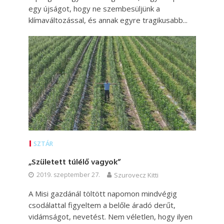
egy újságot, hogy ne szembesüljünk a
klímaváltozással, és annak egyre tragikusabb...
SZTÁR
„Született túlélő vagyok”
2019. szeptember 27.
Szurovecz Kitti
A Misi gazdánál töltött napomon mindvégig
csodálattal figyeltem a belőle áradó derűt,
vidámságot, nevetést. Nem véletlen, hogy ilyen