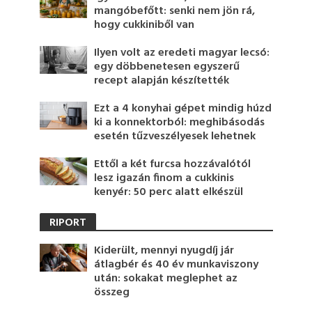
mangóbefőtt: senki nem jön rá,
hogy cukkiniből van
Ilyen volt az eredeti magyar lecsó:
egy döbbenetesen egyszerű
recept alapján készítették
Ezt a 4 konyhai gépet mindig húzd
ki a konnektorból: meghibásodás
esetén tűzveszélyesek lehetnek
Ettől a két furcsa hozzávalótól
lesz igazán finom a cukkinis
kenyér: 50 perc alatt elkészül
RIPORT
Kiderült, mennyi nyugdíj jár
átlagbér és 40 év munkaviszony
után: sokakat meglephet az
összeg