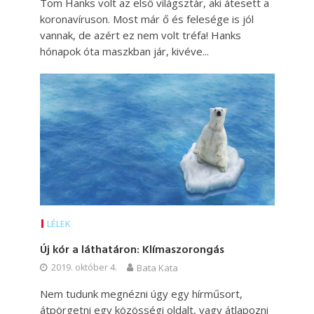
Tom Hanks volt az első világsztár, aki átesett a
koronavíruson. Most már ő és felesége is jól
vannak, de azért ez nem volt tréfa! Hanks
hónapok óta maszkban jár, kivéve...
LÉLEK
Új kór a láthatáron: Klímaszorongás
2019. október 4.
Bata Kata
Nem tudunk megnézni úgy egy hírműsort,
átpörgetni egy közösségi oldalt, vagy átlapozni