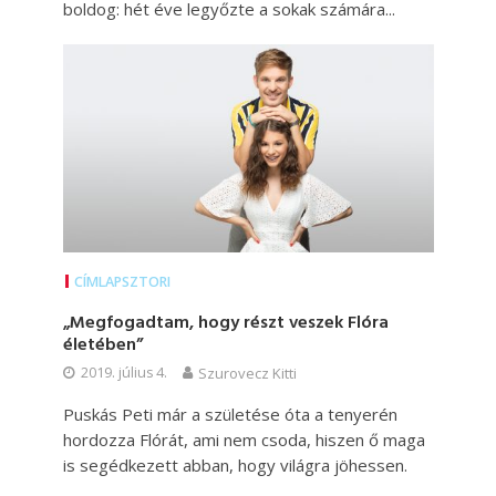
boldog: hét éve legyőzte a sokak számára...
CÍMLAPSZTORI
„Megfogadtam, hogy részt veszek Flóra
életében”
2019. július 4.
Szurovecz Kitti
Puskás Peti már a születése óta a tenyerén
hordozza Flórát, ami nem csoda, hiszen ő maga
is segédkezett abban, hogy világra jöhessen.