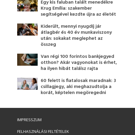
Egy kis faluban talált menedékre
Krug Emília: szakember
segítségével kezdte újra az életét
Kiderült, mennyi nyugdíj jár
átlagbér és 40 év munkaviszony
után: sokakat meglephet az
összeg
Van régi 100 forintos bankjegyed
otthon? Akár vagyonokat is érhet,
ha ilyen hibát találsz rajta
60 felett is fiatalosak maradnak: 3
csillagjegy, aki meghazudtolja a
korát, képtelen megöregedni
IMPRESSZUM
FELHASZNÁLÁSI FELTÉTELEK