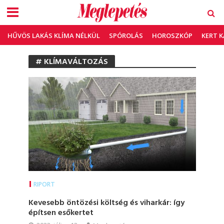
HŰVÖS LAKÁS KLÍMA NÉLKÜL
SPÓROLÁS
HOROSZKÓP
KERT 
# KLÍMAVÁLTOZÁS
RIPORT
Kevesebb öntözési költség és viharkár: így
építsen esőkertet