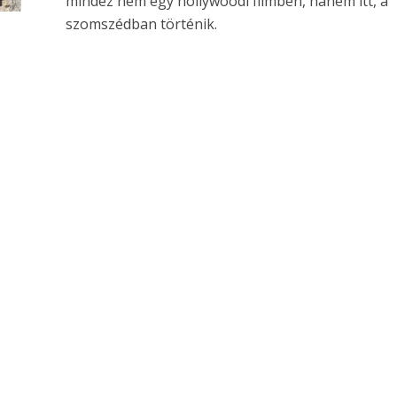
mindez nem egy hollywoodi filmben, hanem itt, a
szomszédban történik.