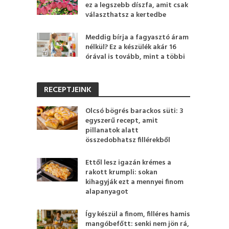
ez a legszebb díszfa, amit csak
választhatsz a kertedbe
Meddig bírja a fagyasztó áram
nélkül? Ez a készülék akár 16
órával is tovább, mint a többi
RECEPTJEINK
Olcsó bögrés barackos süti: 3
egyszerű recept, amit
pillanatok alatt
összedobhatsz fillérekből
Ettől lesz igazán krémes a
rakott krumpli: sokan
kihagyják ezt a mennyei finom
alapanyagot
Így készül a finom, filléres hamis
mangóbefőtt: senki nem jön rá,