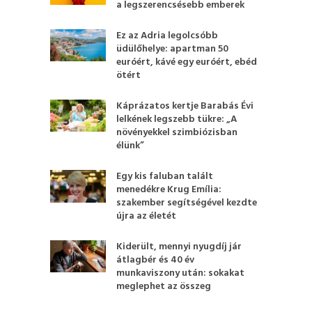
a legszerencsésebb emberek
Ez az Adria legolcsóbb
üdülőhelye: apartman 50
euróért, kávé egy euróért, ebéd
ötért
Káprázatos kertje Barabás Évi
lelkének legszebb tükre: „A
növényekkel szimbiózisban
élünk”
Egy kis faluban talált
menedékre Krug Emília:
szakember segítségével kezdte
újra az életét
Kiderült, mennyi nyugdíj jár
átlagbér és 40 év
munkaviszony után: sokakat
meglephet az összeg