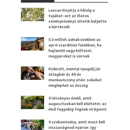
Lassan kinyírja a hőség a
tujákat: ezt az illatos
sövénynövényt ültetik helyette
a kertészek
5,5 milliót adnak ezekben az
apró szardíniai falakban, ha
hajlandó vagy költözni:
magyarokat is várnak
Kiderült, mennyi nyugdíj jár
átlagbér és 40 év
munkaviszony után: sokakat
meglephet az összeg
9 látványos évelő, amit
augusztusban kell elültetni: az
első fagyokig fognak virágozni
9 szobanövény, amit most kell
visszavágnod nyáron: így