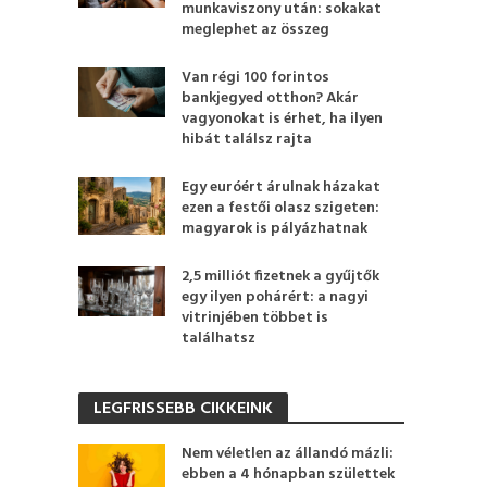
munkaviszony után: sokakat
meglephet az összeg
Van régi 100 forintos
bankjegyed otthon? Akár
vagyonokat is érhet, ha ilyen
hibát találsz rajta
Egy euróért árulnak házakat
ezen a festői olasz szigeten:
magyarok is pályázhatnak
2,5 milliót fizetnek a gyűjtők
egy ilyen pohárért: a nagyi
vitrinjében többet is
találhatsz
LEGFRISSEBB CIKKEINK
Nem véletlen az állandó mázli:
ebben a 4 hónapban születtek