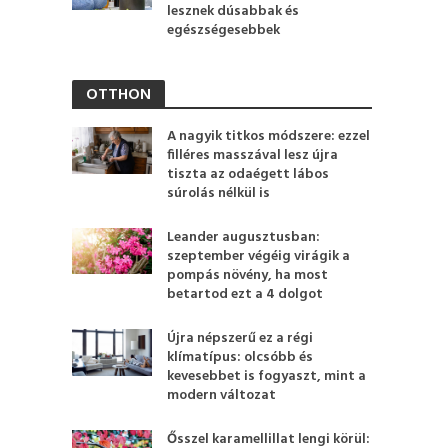
lesznek dúsabbak és
egészségesebbek
OTTHON
A nagyik titkos módszere: ezzel
filléres masszával lesz újra
tiszta az odaégett lábos
súrolás nélkül is
Leander augusztusban:
szeptember végéig virágik a
pompás növény, ha most
betartod ezt a 4 dolgot
Újra népszerű ez a régi
klímatípus: olcsóbb és
kevesebbet is fogyaszt, mint a
modern változat
Ősszel karamellillat lengi körül: