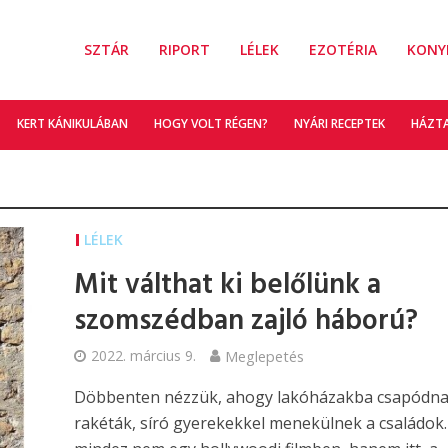
SZTÁR
RIPORT
LÉLEK
EZOTÉRIA
KONY
KERT KÁNIKULÁBAN
HOGY VOLT RÉGEN?
NYÁRI RECEPTEK
HÁZT
LÉLEK
Mit válthat ki belőlünk a
szomszédban zajló háború?
2022. március 9.
Meglepetés
Döbbenten nézzük, ahogy lakóházakba csapódn
rakéták, síró gyerekekkel menekülnek a családok.