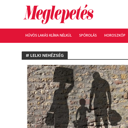
HŰVÖS LAKÁS KLÍMA NÉLKÜL
SPÓROLÁS
HOROSZKÓP
# LELKI NEHÉZSÉG