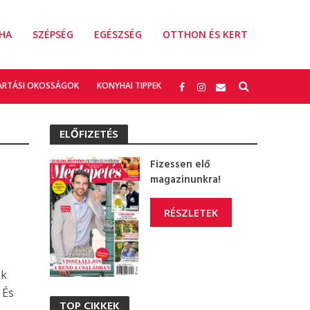
HA
SZÉPSÉG
EGÉSZSÉG
OTTHON ÉS KERT
ARTÁSI OKOSSÁGOK
KONYHAI TIPPEK
ELŐFIZETÉS
Fizessen elő
magazinunkra!
RÉSZLETEK
ak
 És
TOP CIKKEK