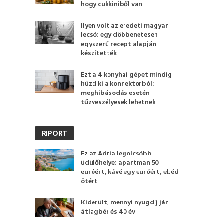
hogy cukkiniből van
Ilyen volt az eredeti magyar
lecsó: egy döbbenetesen
egyszerű recept alapján
készítették
Ezt a 4 konyhai gépet mindig
húzd ki a konnektorból:
meghibásodás esetén
tűzveszélyesek lehetnek
RIPORT
Ez az Adria legolcsóbb
üdülőhelye: apartman 50
euróért, kávé egy euróért, ebéd
ötért
Kiderült, mennyi nyugdíj jár
átlagbér és 40 év