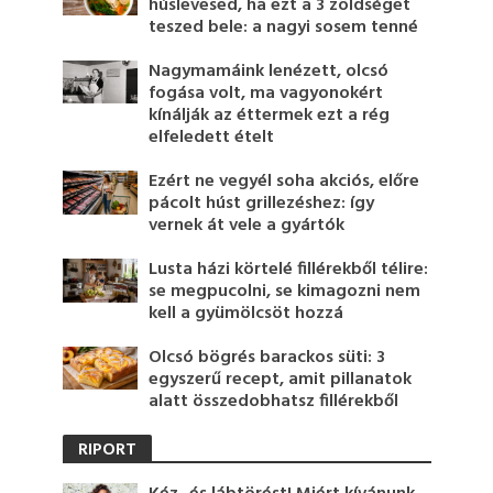
húslevesed, ha ezt a 3 zöldséget
teszed bele: a nagyi sosem tenné
Nagymamáink lenézett, olcsó
fogása volt, ma vagyonokért
kínálják az éttermek ezt a rég
elfeledett ételt
Ezért ne vegyél soha akciós, előre
pácolt húst grillezéshez: így
vernek át vele a gyártók
Lusta házi körtelé fillérekből télire:
se megpucolni, se kimagozni nem
kell a gyümölcsöt hozzá
Olcsó bögrés barackos süti: 3
egyszerű recept, amit pillanatok
alatt összedobhatsz fillérekből
RIPORT