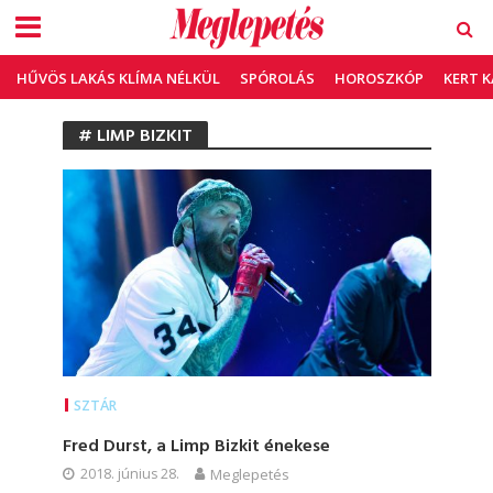
HŰVÖS LAKÁS KLÍMA NÉLKÜL
SPÓROLÁS
HOROSZKÓP
KERT 
# LIMP BIZKIT
SZTÁR
Fred Durst, a Limp Bizkit énekese
2018. június 28.
Meglepetés