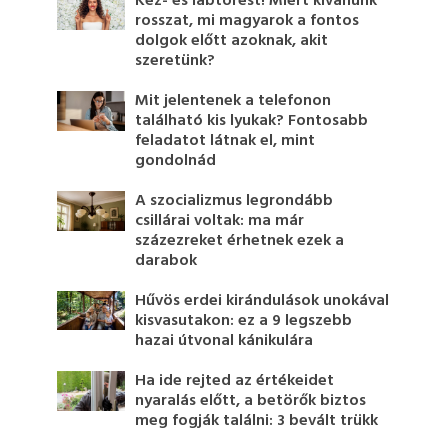
Kéz- és lábtörést! Miért kívánunk
rosszat, mi magyarok a fontos
dolgok előtt azoknak, akit
szeretünk?
Mit jelentenek a telefonon
található kis lyukak? Fontosabb
feladatot látnak el, mint
gondolnád
A szocializmus legrondább
csillárai voltak: ma már
százezreket érhetnek ezek a
darabok
Hűvös erdei kirándulások unokával
kisvasutakon: ez a 9 legszebb
hazai útvonal kánikulára
Ha ide rejted az értékeidet
nyaralás előtt, a betörők biztos
meg fogják találni: 3 bevált trükk