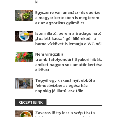
ki
Egyszerre van ananász- és eperíze:
a magyar kertekben is megterem
ez az egzotikus gyümölcs
Isteni illatú, perem alá adagolható
„toalett kacsa”-gél fillérekből: a
barna vízkövet is lemarja a WC-ből
Nem virágzik a
trombitafolyondár? Gyakori hibák,
amiket nagyon sok amatőr kertész
elkövet
Tegyél egy kiskanálnyit ebből a
felmosóvízbe: az egész ház
napokig jó illatú lesz tőle
RECEPTJEINK
Zavaros lötty lesz a szép tiszta