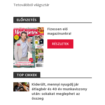
Tetoválóból világsztár
ELŐFIZETÉS
Fizessen elő
magazinunkra!
RÉSZLETEK
TOP CIKKEK
Kiderült, mennyi nyugdíj jár
átlagbér és 40 év munkaviszony
után: sokakat meglephet az
összeg