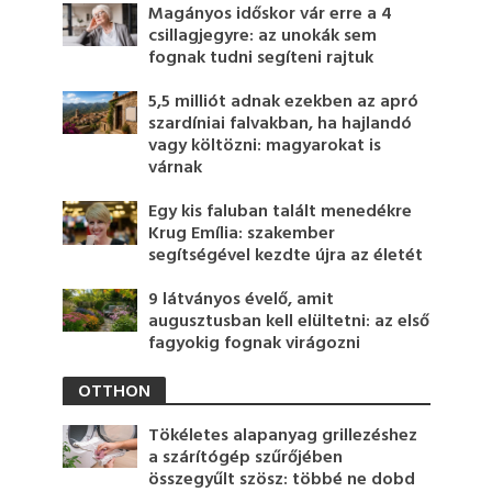
Magányos időskor vár erre a 4
csillagjegyre: az unokák sem
fognak tudni segíteni rajtuk
5,5 milliót adnak ezekben az apró
szardíniai falvakban, ha hajlandó
vagy költözni: magyarokat is
várnak
Egy kis faluban talált menedékre
Krug Emília: szakember
segítségével kezdte újra az életét
9 látványos évelő, amit
augusztusban kell elültetni: az első
fagyokig fognak virágozni
OTTHON
Tökéletes alapanyag grillezéshez
a szárítógép szűrőjében
összegyűlt szösz: többé ne dobd