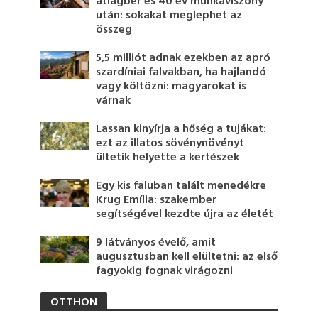
átlagbér és 40 év munkaviszony
után: sokakat meglephet az
összeg
5,5 milliót adnak ezekben az apró
szardíniai falvakban, ha hajlandó
vagy költözni: magyarokat is
várnak
Lassan kinyírja a hőség a tujákat:
ezt az illatos sövénynövényt
ültetik helyette a kertészek
Egy kis faluban talált menedékre
Krug Emília: szakember
segítségével kezdte újra az életét
9 látványos évelő, amit
augusztusban kell elültetni: az első
fagyokig fognak virágozni
OTTHON