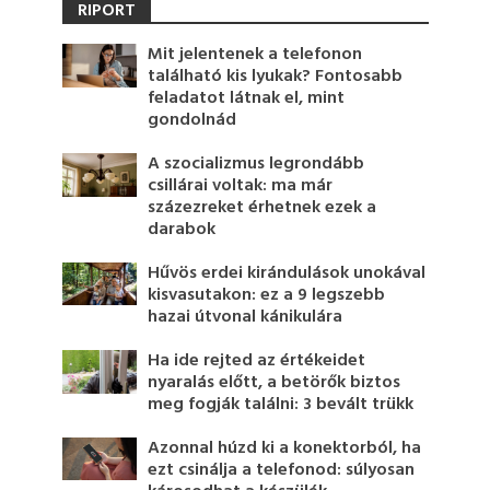
RIPORT
Mit jelentenek a telefonon
található kis lyukak? Fontosabb
feladatot látnak el, mint
gondolnád
A szocializmus legrondább
csillárai voltak: ma már
százezreket érhetnek ezek a
darabok
Hűvös erdei kirándulások unokával
kisvasutakon: ez a 9 legszebb
hazai útvonal kánikulára
Ha ide rejted az értékeidet
nyaralás előtt, a betörők biztos
meg fogják találni: 3 bevált trükk
Azonnal húzd ki a konektorból, ha
ezt csinálja a telefonod: súlyosan