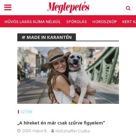
HŰVÖS LAKÁS KLÍMA NÉLKÜL
SPÓROLÁS
HOROSZKÓP
KERT 
# MADE IN KARANTÉN
SZTÁR
„A híreket én már csak szűrve figyelem”
2020. május 8.
Holczhaffer Csaba