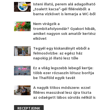
Isteni illatú, perem alá adagolható
„toalett kacsa”-gél fillérekből: a
barna vízkövet is lemarja a WC-ből
Nem virágzik a
trombitafolyondár? Gyakori hibák,
amiket nagyon sok amatőr kertész
elkövet
Tegyél egy kiskanálnyit ebből a
felmosóvízbe: az egész ház
napokig jó illatú lesz tőle
Ez a világ legszebb lebegő kertje:
több ezer rózsaszín lótusz borítja
be Thaiföld egyik tavát
A nagyik titkos módszere: ezzel
filléres masszával lesz újra tiszta
az odaégett lábos súrolás nélkül is
RECEPTJEINK