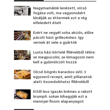
Nagymamáink lenézett, olcsó
fogása volt, ma vagyonokért
kínálják az éttermek ezt a rég
elfeledett ételt
Ezért ne vegyél soha akciós, előre
pácolt húst grillezéshez: így
vernek át vele a gyártók
Lusta házi körtelé fillérekből télire:
se megpucolni, se kimagozni nem
kell a gyümölcsöt hozzá
Olcsó bögrés barackos süti: 3
egyszerű recept, amit pillanatok
alatt összedobhatsz fillérekből
Ettől lesz igazán krémes a rakott
krumpli: sokan kihagyják ezt a
mennyei finom alapanyagot