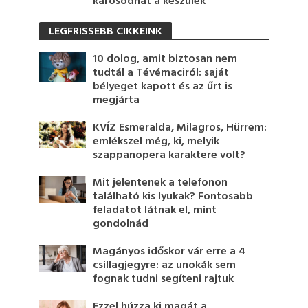
károsodhat a készülék
LEGFRISSEBB CIKKEINK
10 dolog, amit biztosan nem
tudtál a Tévémaciról: saját
bélyeget kapott és az űrt is
megjárta
KVÍZ Esmeralda, Milagros, Hürrem:
emlékszel még, ki, melyik
szappanopera karaktere volt?
Mit jelentenek a telefonon
található kis lyukak? Fontosabb
feladatot látnak el, mint
gondolnád
Magányos időskor vár erre a 4
csillagjegyre: az unokák sem
fognak tudni segíteni rajtuk
Ezzel húzza ki magát a