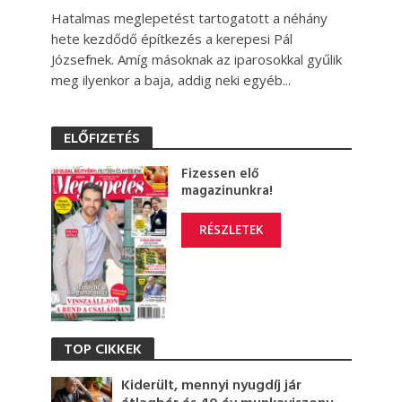
Hatalmas meglepetést tartogatott a néhány
hete kezdődő építkezés a kerepesi Pál
Józsefnek. Amíg másoknak az iparosokkal gyűlik
meg ilyenkor a baja, addig neki egyéb...
ELŐFIZETÉS
Fizessen elő
magazinunkra!
RÉSZLETEK
TOP CIKKEK
Kiderült, mennyi nyugdíj jár