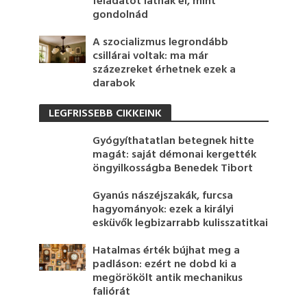
feladatot látnak el, mint
gondolnád
A szocializmus legrondább
csillárai voltak: ma már
százezreket érhetnek ezek a
darabok
LEGFRISSEBB CIKKEINK
Gyógyíthatatlan betegnek hitte
magát: saját démonai kergették
öngyilkosságba Benedek Tibort
Gyanús nászéjszakák, furcsa
hagyományok: ezek a királyi
esküvők legbizarrabb kulisszatitkai
Hatalmas érték bújhat meg a
padláson: ezért ne dobd ki a
megörökölt antik mechanikus
faliórát