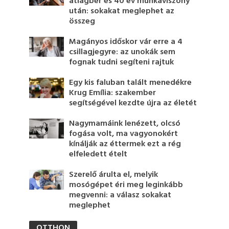
átlagbér és 40 év munkaviszony
után: sokakat meglephet az
összeg
Magányos időskor vár erre a 4
csillagjegyre: az unokák sem
fognak tudni segíteni rajtuk
Egy kis faluban talált menedékre
Krug Emília: szakember
segítségével kezdte újra az életét
Nagymamáink lenézett, olcsó
fogása volt, ma vagyonokért
kínálják az éttermek ezt a rég
elfeledett ételt
Szerelő árulta el, melyik
mosógépet éri meg leginkább
megvenni: a válasz sokakat
meglephet
OTTHON