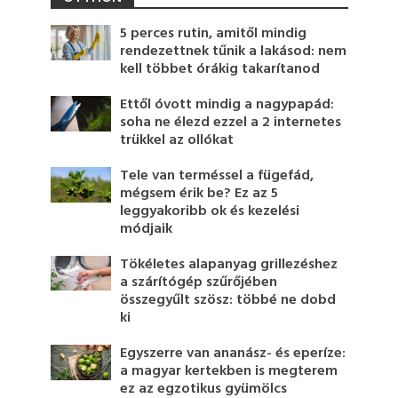
5 perces rutin, amitől mindig
rendezettnek tűnik a lakásod: nem
kell többet órákig takarítanod
Ettől óvott mindig a nagypapád:
soha ne élezd ezzel a 2 internetes
trükkel az ollókat
Tele van terméssel a fügefád,
mégsem érik be? Ez az 5
leggyakoribb ok és kezelési
módjaik
Tökéletes alapanyag grillezéshez
a szárítógép szűrőjében
összegyűlt szösz: többé ne dobd
ki
Egyszerre van ananász- és eperíze:
a magyar kertekben is megterem
ez az egzotikus gyümölcs