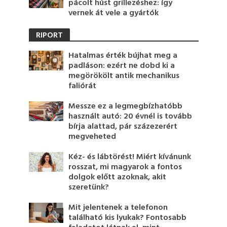
pácolt húst grillezéshez: így
vernek át vele a gyártók
RIPORT
Hatalmas érték bújhat meg a
padláson: ezért ne dobd ki a
megörökölt antik mechanikus
faliórát
Messze ez a legmegbízhatóbb
használt autó: 20 évnél is tovább
bírja alattad, pár százezerért
megveheted
Kéz- és lábtörést! Miért kívánunk
rosszat, mi magyarok a fontos
dolgok előtt azoknak, akit
szeretünk?
Mit jelentenek a telefonon
található kis lyukak? Fontosabb