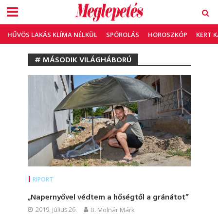
HŰVÖS LAKÁS KLÍMA NÉLKÜL
SPÓROLÁS
HOROSZKÓP
KERT 
# MÁSODIK VILÁGHÁBORÚ
RIPORT
„Napernyővel védtem a hőségtől a gránátot”
2019. július 26.
B. Molnár Márk