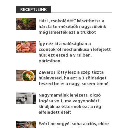
RECEPTJEINK
Házi „csokoládét” készíthetsz a
hársfa terméséből: nagyszüleink
még ismerték ezt a trükköt
Így néz ki a valóságban a
csontokról mechanikusan lefejtett
hús: ezt eszed a virsliben,
párizsiban
Zavaros lötty lesz a szép tiszta
húslevesed, ha ezt a 3 zöldséget
teszed bele: a nagyi sosem tenné
Nagymamáink lenézett, olcsó
fogása volt, ma vagyonokért
kínálják az éttermek ezt a rég
elfeledett ételt
Ezért ne vegyél soha akciós, előre