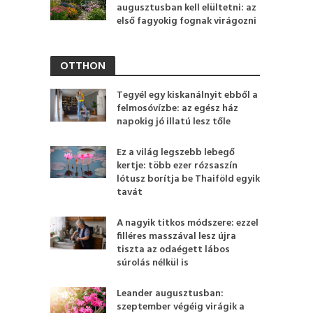
augusztusban kell elültetni: az
első fagyokig fognak virágozni
OTTHON
Tegyél egy kiskanálnyit ebből a
felmosóvízbe: az egész ház
napokig jó illatú lesz tőle
Ez a világ legszebb lebegő
kertje: több ezer rózsaszín
lótusz borítja be Thaiföld egyik
tavát
A nagyik titkos módszere: ezzel
filléres masszával lesz újra
tiszta az odaégett lábos
súrolás nélkül is
Leander augusztusban:
szeptember végéig virágik a