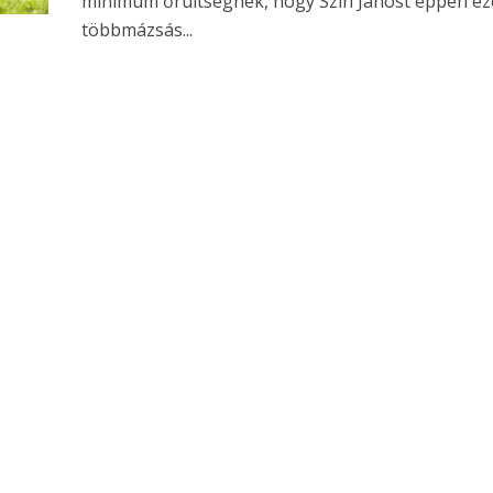
minimum őrültségnek, hogy Szin Jánost éppen ez
többmázsás...