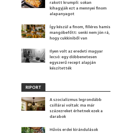
rakott krumpli: sokan
kihagyják ezt a mennyei finom
alapanyagot
Így készül a finom, filléres hamis
mangóbefőtt: senki nem jön rá,
hogy cukkiniből van
Ilyen volt az eredeti magyar
lecsó: egy döbbenetesen
egyszerű recept alapján
készítették
RIPORT
A szocializmus legrondább
csillárai voltak: ma már
százezreket érhetnek ezek a
darabok
Hűvös erdei kirándulások