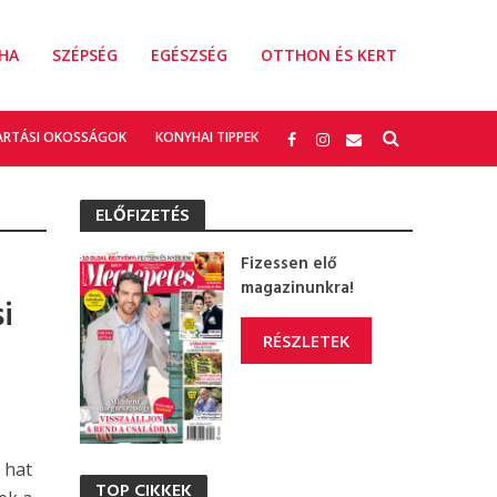
HA
SZÉPSÉG
EGÉSZSÉG
OTTHON ÉS KERT
ARTÁSI OKOSSÁGOK
KONYHAI TIPPEK
ELŐFIZETÉS
Fizessen elő
magazinunkra!
i
RÉSZLETEK
 hat
TOP CIKKEK