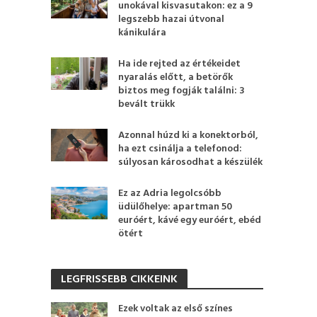
unokával kisvasutakon: ez a 9
legszebb hazai útvonal
kánikulára
Ha ide rejted az értékeidet
nyaralás előtt, a betörők
biztos meg fogják találni: 3
bevált trükk
Azonnal húzd ki a konektorból,
ha ezt csinálja a telefonod:
súlyosan károsodhat a készülék
Ez az Adria legolcsóbb
üdülőhelye: apartman 50
euróért, kávé egy euróért, ebéd
ötért
LEGFRISSEBB CIKKEINK
Ezek voltak az első színes