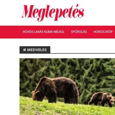
HŰVÖS LAKÁS KLÍMA NÉLKÜL
SPÓROLÁS
HOROSZKÓP
# MEDVELES