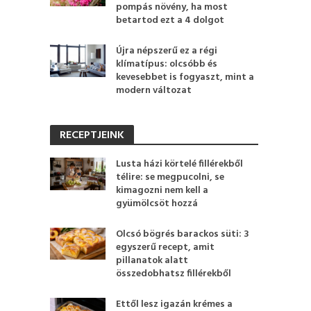
pompás növény, ha most
betartod ezt a 4 dolgot
Újra népszerű ez a régi
klímatípus: olcsóbb és
kevesebbet is fogyaszt, mint a
modern változat
RECEPTJEINK
Lusta házi körtelé fillérekből
télire: se megpucolni, se
kimagozni nem kell a
gyümölcsöt hozzá
Olcsó bögrés barackos süti: 3
egyszerű recept, amit
pillanatok alatt
összedobhatsz fillérekből
Ettől lesz igazán krémes a