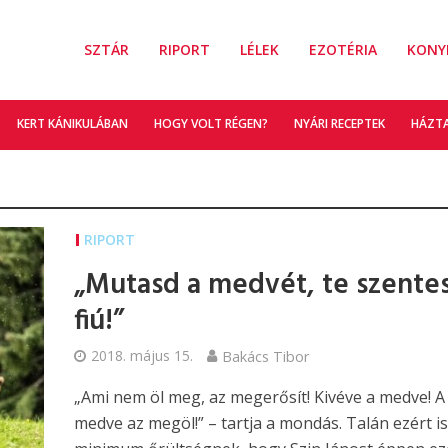
SZTÁR
RIPORT
LÉLEK
EZOTÉRIA
KONY
KERT KÁNIKULÁBAN
HOGY VOLT RÉGEN?
NYÁRI RECEPTEK
HÁZT
RIPORT
„Mutasd a medvét, te szentes
fiú!”
2018. május 15.
Bakács Tibor
„Ami nem öl meg, az megerősít! Kivéve a medve! A
medve az megöl!” – tartja a mondás. Talán ezért is