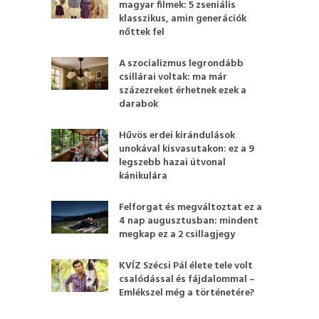
magyar filmek: 5 zseniális
klasszikus, amin generációk
nőttek fel
A szocializmus legrondább
csillárai voltak: ma már
százezreket érhetnek ezek a
darabok
Hűvös erdei kirándulások
unokával kisvasutakon: ez a 9
legszebb hazai útvonal
kánikulára
Felforgat és megváltoztat ez a
4 nap augusztusban: mindent
megkap ez a 2 csillagjegy
KVÍZ Szécsi Pál élete tele volt
csalódással és fájdalommal –
Emlékszel még a történetére?