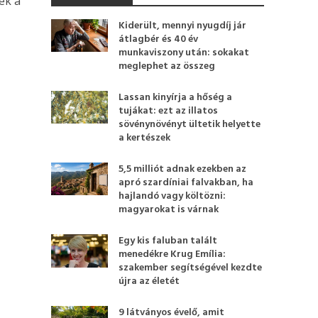
ek a
Kiderült, mennyi nyugdíj jár
átlagbér és 40 év
munkaviszony után: sokakat
meglephet az összeg
Lassan kinyírja a hőség a
tujákat: ezt az illatos
sövénynövényt ültetik helyette
a kertészek
5,5 milliót adnak ezekben az
apró szardíniai falvakban, ha
hajlandó vagy költözni:
magyarokat is várnak
Egy kis faluban talált
menedékre Krug Emília:
szakember segítségével kezdte
újra az életét
9 látványos évelő, amit