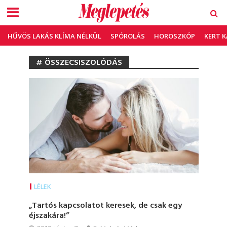
HŰVÖS LAKÁS KLÍMA NÉLKÜL
SPÓROLÁS
HOROSZKÓP
KERT 
# ÖSSZECSISZOLÓDÁS
LÉLEK
„Tartós kapcsolatot keresek, de csak egy
éjszakára!”