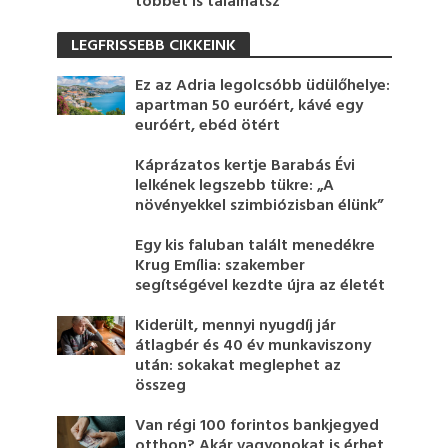
többet is találhatsz
LEGFRISSEBB CIKKEINK
Ez az Adria legolcsóbb üdülőhelye:
apartman 50 euróért, kávé egy
euróért, ebéd ötért
Káprázatos kertje Barabás Évi
lelkének legszebb tükre: „A
növényekkel szimbiózisban élünk”
Egy kis faluban talált menedékre
Krug Emília: szakember
segítségével kezdte újra az életét
Kiderült, mennyi nyugdíj jár
átlagbér és 40 év munkaviszony
után: sokakat meglephet az
összeg
Van régi 100 forintos bankjegyed
otthon? Akár vagyonokat is érhet,