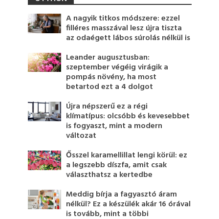
A nagyik titkos módszere: ezzel
filléres masszával lesz újra tiszta
az odaégett lábos súrolás nélkül is
Leander augusztusban:
szeptember végéig virágik a
pompás növény, ha most
betartod ezt a 4 dolgot
Újra népszerű ez a régi
klímatípus: olcsóbb és kevesebbet
is fogyaszt, mint a modern
változat
Ősszel karamellillat lengi körül: ez
a legszebb díszfa, amit csak
választhatsz a kertedbe
Meddig bírja a fagyasztó áram
nélkül? Ez a készülék akár 16 órával
is tovább, mint a többi