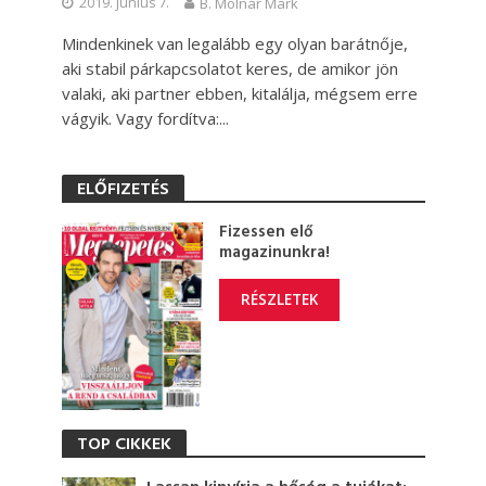
2019. június 7.
B. Molnár Márk
Mindenkinek van legalább egy olyan barátnője,
aki stabil párkapcsolatot keres, de amikor jön
valaki, aki partner ebben, kitalálja, mégsem erre
vágyik. Vagy fordítva:...
ELŐFIZETÉS
Fizessen elő
magazinunkra!
RÉSZLETEK
TOP CIKKEK