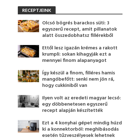
RECEPTJEINK
Olcsó bögrés barackos süti: 3
egyszerű recept, amit pillanatok
alatt összedobhatsz fillérekből
Ettől lesz igazán krémes a rakott
krumpli: sokan kihagyják ezt a
mennyei finom alapanyagot
Így készül a finom, filléres hamis
mangóbefőtt: senki nem jön rá,
hogy cukkiniből van
Ilyen volt az eredeti magyar lecsó:
egy döbbenetesen egyszerű
recept alapján készítették
Ezt a 4 konyhai gépet mindig húzd
ki a konnektorból: meghibásodás
esetén tűzveszélyesek lehetnek