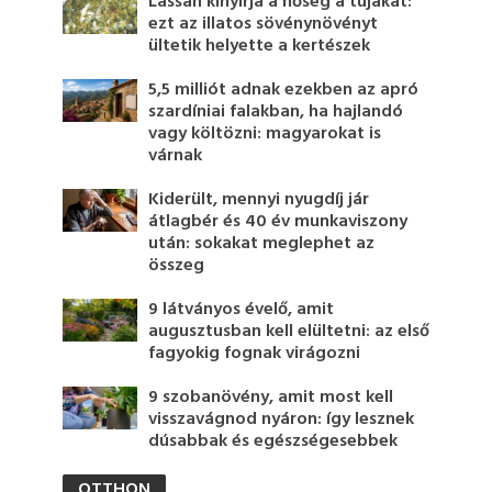
Lassan kinyírja a hőség a tujákat:
ezt az illatos sövénynövényt
ültetik helyette a kertészek
5,5 milliót adnak ezekben az apró
szardíniai falakban, ha hajlandó
vagy költözni: magyarokat is
várnak
Kiderült, mennyi nyugdíj jár
átlagbér és 40 év munkaviszony
után: sokakat meglephet az
összeg
9 látványos évelő, amit
augusztusban kell elültetni: az első
fagyokig fognak virágozni
9 szobanövény, amit most kell
visszavágnod nyáron: így lesznek
dúsabbak és egészségesebbek
OTTHON