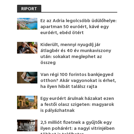
RIPORT
Ez az Adria legolcsóbb üdülőhelye:
apartman 50 euróért, kávé egy
euróért, ebéd ötért
Kiderült, mennyi nyugdíj jár
átlagbér és 40 év munkaviszony
után: sokakat meglephet az
összeg
Van régi 100 forintos bankjegyed
otthon? Akár vagyonokat is érhet,
ha ilyen hibát találsz rajta
Egy euróért árulnak házakat ezen
a festői olasz szigeten: magyarok
is pályázhatnak
2,5 milliót fizetnek a gyűjtők egy
ilyen pohárért: a nagyi vitrinjében