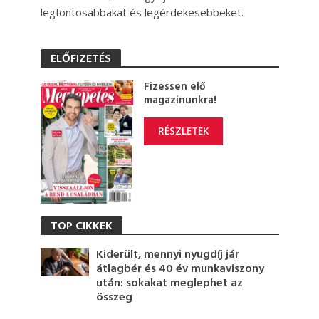
legfontosabbakat és legérdekesebbeket.
ELŐFIZETÉS
Fizessen elő
magazinunkra!
RÉSZLETEK
TOP CIKKEK
Kiderült, mennyi nyugdíj jár
átlagbér és 40 év munkaviszony
után: sokakat meglephet az
összeg