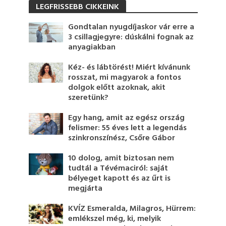
LEGFRISSEBB CIKKEINK
Gondtalan nyugdíjaskor vár erre a
3 csillagjegyre: dúskálni fognak az
anyagiakban
Kéz- és lábtörést! Miért kívánunk
rosszat, mi magyarok a fontos
dolgok előtt azoknak, akit
szeretünk?
Egy hang, amit az egész ország
felismer: 55 éves lett a legendás
szinkronszínész, Csőre Gábor
10 dolog, amit biztosan nem
tudtál a Tévémaciról: saját
bélyeget kapott és az űrt is
megjárta
KVÍZ Esmeralda, Milagros, Hürrem:
emlékszel még, ki, melyik