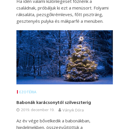
Ha idén valami különlegeset főznénk a
családnak, próbáljuk ki ezt a menüsort. Folyami
ráksaláta, pezsgőkrémleves, főtt pisztráng,
gesztenyés pulyka és mákparfé a menüben.
EZOTÉRIA
Babonák karácsonytól szilveszterig
2019. december 19.
Ványik Dóra
Az év vége bővelkedik a babonákban,
hiedelmekben, összegyűjtöttük a