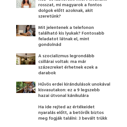
rosszat, mi magyarok a fontos
dolgok előtt azoknak, akit
szeretünk?
Mit jelentenek a telefonon
található kis lyukak? Fontosabb
feladatot látnak el, mint
gondolnád
A szocializmus legrondább
csillárai voltak: ma már
százezreket érhetnek ezek a
darabok
Hűvös erdei kirándulások unokával
kisvasutakon: ez a 9 legszebb
hazai útvonal kánikulára
Ha ide rejted az értékeidet
nyaralás előtt, a betörők biztos
meg fogják találni: 3 bevált trükk