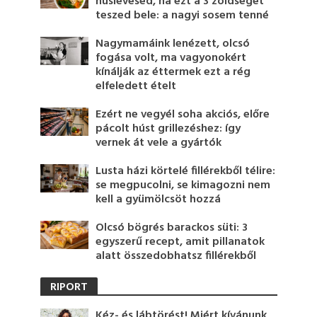
húslevesed, ha ezt a 3 zöldséget
teszed bele: a nagyi sosem tenné
Nagymamáink lenézett, olcsó
fogása volt, ma vagyonokért
kínálják az éttermek ezt a rég
elfeledett ételt
Ezért ne vegyél soha akciós, előre
pácolt húst grillezéshez: így
vernek át vele a gyártók
Lusta házi körtelé fillérekből télire:
se megpucolni, se kimagozni nem
kell a gyümölcsöt hozzá
Olcsó bögrés barackos süti: 3
egyszerű recept, amit pillanatok
alatt összedobhatsz fillérekből
RIPORT
Kéz- és lábtörést! Miért kívánunk