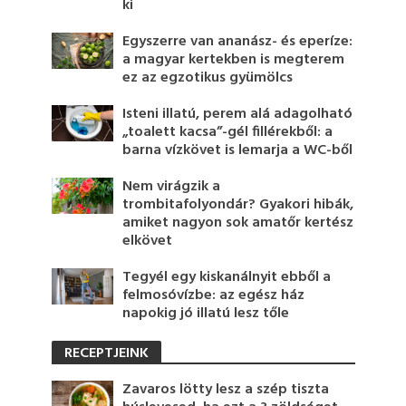
ki
Egyszerre van ananász- és eperíze:
a magyar kertekben is megterem
ez az egzotikus gyümölcs
Isteni illatú, perem alá adagolható
„toalett kacsa”-gél fillérekből: a
barna vízkövet is lemarja a WC-ből
Nem virágzik a
trombitafolyondár? Gyakori hibák,
amiket nagyon sok amatőr kertész
elkövet
Tegyél egy kiskanálnyit ebből a
felmosóvízbe: az egész ház
napokig jó illatú lesz tőle
RECEPTJEINK
Zavaros lötty lesz a szép tiszta