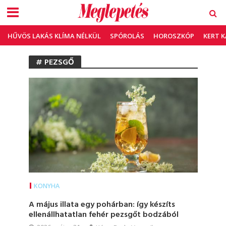
HŰVÖS LAKÁS KLÍMA NÉLKÜL
SPÓROLÁS
HOROSZKÓP
KERT 
# PEZSGŐ
KONYHA
A május illata egy pohárban: így készíts
ellenállhatatlan fehér pezsgőt bodzából