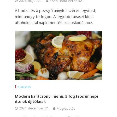
2026. május 21.
Kósa-Boda Veronika
A bodza és a pezsgő annyira szereti egymst,
mint ahogy te fogod. A legjobb tavaszi kicsit
alkoholos ital naplementés csajoskodáshoz.
KONYHA
Modern karácsonyi menü: 5 fogásos ünnepi
ételek újítóknak
2024. december 21.
Meglepetés