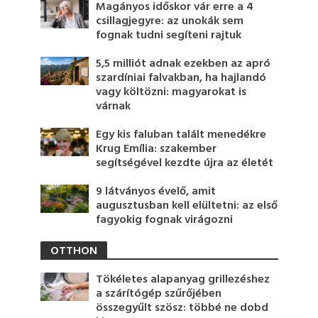
Magányos időskor vár erre a 4
csillagjegyre: az unokák sem
fognak tudni segíteni rajtuk
5,5 milliót adnak ezekben az apró
szardíniai falvakban, ha hajlandó
vagy költözni: magyarokat is
várnak
Egy kis faluban talált menedékre
Krug Emília: szakember
segítségével kezdte újra az életét
9 látványos évelő, amit
augusztusban kell elültetni: az első
fagyokig fognak virágozni
OTTHON
Tökéletes alapanyag grillezéshez
a szárítógép szűrőjében
összegyűlt szösz: többé ne dobd