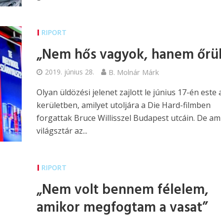
RIPORT
„Nem hős vagyok, hanem őrül
2019. június 28.
B. Molnár Márk
Olyan üldözési jelenet zajlott le június 17-én este a
kerületben, amilyet utoljára a Die Hard-filmben
forgattak Bruce Willisszel Budapest utcáin. De am
világsztár az...
RIPORT
„Nem volt bennem félelem,
amikor megfogtam a vasat”