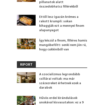
pillanatok alatt
összedobhatsz fillérekből
Ettől lesz igazán krémes a
rakott krumpli: sokan
kihagyják ezt a mennyei finom
alapanyagot
Így készül a finom, filléres hamis
mangóbefőtt: senki nem jön rá,
hogy cukkiniből van
RIPORT
A szocializmus legrondább
csillárai voltak: ma már
százezreket érhetnek ezek a
darabok
Hűvös erdei kirándulások
unokával kisvasutakon: ez a 9