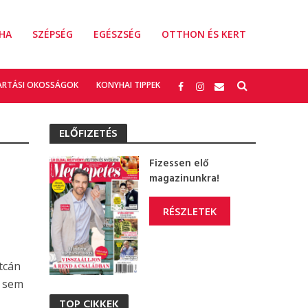
HA
SZÉPSÉG
EGÉSZSÉG
OTTHON ÉS KERT
ARTÁSI OKOSSÁGOK
KONYHAI TIPPEK
ELŐFIZETÉS
Fizessen elő
magazinunkra!
RÉSZLETEK
tcán
g sem
TOP CIKKEK