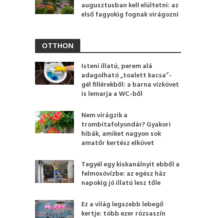
augusztusban kell elültetni: az
első fagyokig fognak virágozni
OTTHON
Isteni illatú, perem alá
adagolható „toalett kacsa”-
gél fillérekből: a barna vízkövet
is lemarja a WC-ből
Nem virágzik a
trombitafolyondár? Gyakori
hibák, amiket nagyon sok
amatőr kertész elkövet
Tegyél egy kiskanálnyit ebből a
felmosóvízbe: az egész ház
napokig jó illatú lesz tőle
Ez a világ legszebb lebegő
kertje: több ezer rózsaszín