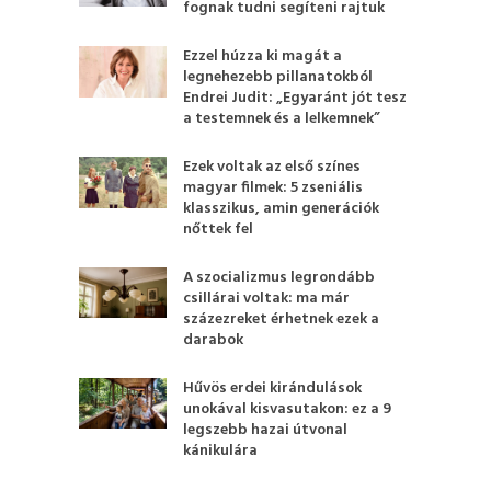
fognak tudni segíteni rajtuk
Ezzel húzza ki magát a
legnehezebb pillanatokból
Endrei Judit: „Egyaránt jót tesz
a testemnek és a lelkemnek”
Ezek voltak az első színes
magyar filmek: 5 zseniális
klasszikus, amin generációk
nőttek fel
A szocializmus legrondább
csillárai voltak: ma már
százezreket érhetnek ezek a
darabok
Hűvös erdei kirándulások
unokával kisvasutakon: ez a 9
legszebb hazai útvonal
kánikulára