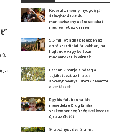
Kiderült, mennyi nyugdíj jár
átlagbér és 40 év
munkaviszony után: sokakat
meglephet az összeg
t”
5,5 milliót adnak ezekben az
apró szardíniai falvakban, ha
hajlandó vagy költözni:
 8.
magyarokat is várnak
Lassan kinyírja a hőség a
íg a
tujákat: ezt az illatos
sövénynövényt ültetik helyette
a kertészek
Egy kis faluban talált
menedékre Krug Emília:
szakember segítségével kezdte
újra az életét
9 látványos évelő, amit