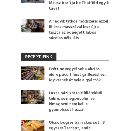
lótusz borítja be Thaiföld egyik
tavát
A nagyik titkos módszere: ezzel
filléres masszával lesz újra
tiszta az odaégett lábos
súrolás nélkül is
RECEPTJEINK
Ezért ne vegyél soha akciós,
előre pácolt húst grillezéshez:
így vernek át vele a gyártók
Lusta házi körtelé fillérekből
télire: se megpucolni, se
kimagozni nem kell a
gyümölcsöt hozzá
Olcsó bögrés barackos süti: 3
egyszerű recept, amit