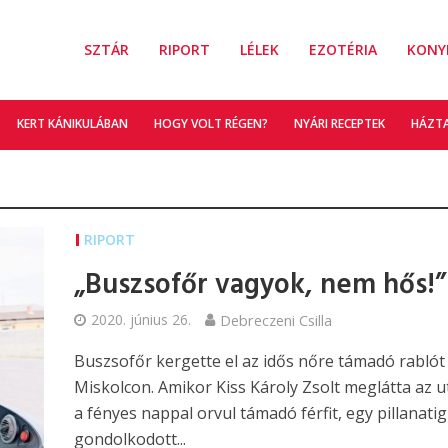
SZTÁR
RIPORT
LÉLEK
EZOTÉRIA
KONY
KERT KÁNIKULÁBAN
HOGY VOLT RÉGEN?
NYÁRI RECEPTEK
HÁZT
RIPORT
„Buszsofőr vagyok, nem hős!”
2020. június 26.
Debreczeni Csilla
Buszsofőr kergette el az idős nőre támadó rablót
Miskolcon. Amikor Kiss Károly Zsolt meglátta az u
a fényes nappal orvul támadó férfit, egy pillanati
gondolkodott...