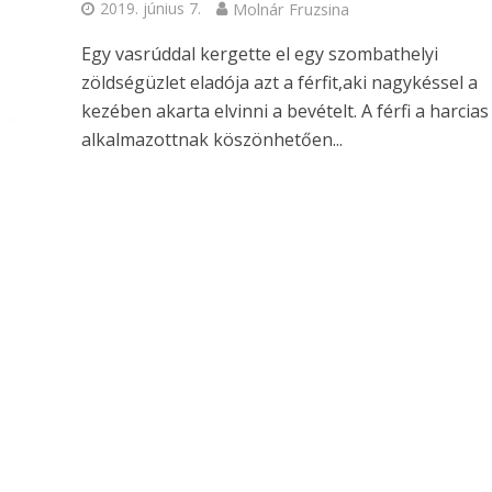
2019. június 7.
Molnár Fruzsina
Egy vasrúddal kergette el egy szombathelyi
zöldségüzlet eladója azt a férfit,aki nagykéssel a
kezében akarta elvinni a bevételt. A férfi a harcias
alkalmazottnak köszönhetően...