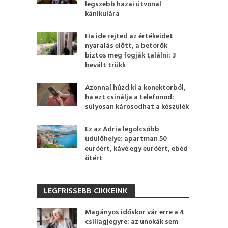
legszebb hazai útvonal
kánikulára
Ha ide rejted az értékeidet
nyaralás előtt, a betörők
biztos meg fogják találni: 3
bevált trükk
Azonnal húzd ki a konektorból,
ha ezt csinálja a telefonod:
súlyosan károsodhat a készülék
Ez az Adria legolcsóbb
üdülőhelye: apartman 50
euróért, kávé egy euróért, ebéd
ötért
LEGFRISSEBB CIKKEINK
Magányos időskor vár erre a 4
csillagjegyre: az unokák sem