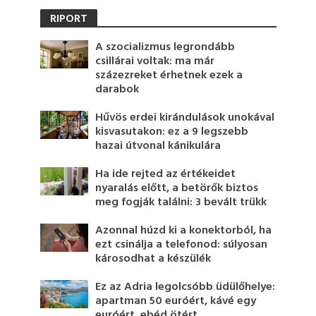
RIPORT
A szocializmus legrondább
csillárai voltak: ma már
százezreket érhetnek ezek a
darabok
Hűvös erdei kirándulások unokával
kisvasutakon: ez a 9 legszebb
hazai útvonal kánikulára
Ha ide rejted az értékeidet
nyaralás előtt, a betörők biztos
meg fogják találni: 3 bevált trükk
Azonnal húzd ki a konektorból, ha
ezt csinálja a telefonod: súlyosan
károsodhat a készülék
Ez az Adria legolcsóbb üdülőhelye:
apartman 50 euróért, kávé egy
euróért, ebéd ötért