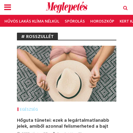
HŰVÖS LAKÁS KLÍMA NÉLKÜL
SPÓROLÁS
HOROSZKÓP
KERT 
# ROSSZULLÉT
EGÉSZSÉG
Hőguta tünetei: ezek a legártalmatlanabb
jelek, amiből azonnal felismerheted a bajt