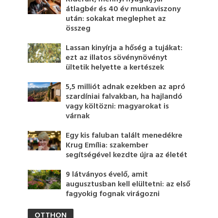
átlagbér és 40 év munkaviszony
után: sokakat meglephet az
összeg
Lassan kinyírja a hőség a tujákat:
ezt az illatos sövénynövényt
ültetik helyette a kertészek
5,5 milliót adnak ezekben az apró
szardíniai falvakban, ha hajlandó
vagy költözni: magyarokat is
várnak
Egy kis faluban talált menedékre
Krug Emília: szakember
segítségével kezdte újra az életét
9 látványos évelő, amit
augusztusban kell elültetni: az első
fagyokig fognak virágozni
OTTHON