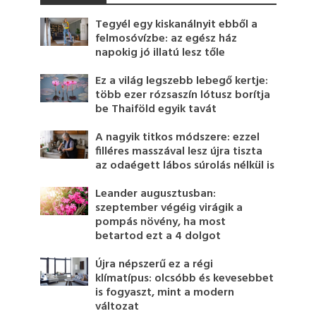
Tegyél egy kiskanálnyit ebből a
felmosóvízbe: az egész ház
napokig jó illatú lesz tőle
Ez a világ legszebb lebegő kertje:
több ezer rózsaszín lótusz borítja
be Thaiföld egyik tavát
A nagyik titkos módszere: ezzel
filléres masszával lesz újra tiszta
az odaégett lábos súrolás nélkül is
Leander augusztusban:
szeptember végéig virágik a
pompás növény, ha most
betartod ezt a 4 dolgot
Újra népszerű ez a régi
klímatípus: olcsóbb és kevesebbet
is fogyaszt, mint a modern
változat