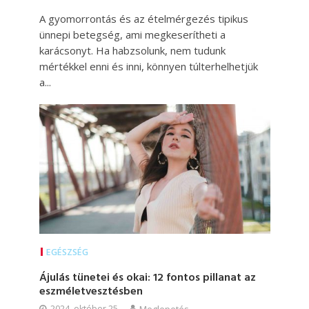
A gyomorrontás és az ételmérgezés tipikus
ünnepi betegség, ami megkeserítheti a
karácsonyt. Ha habzsolunk, nem tudunk
mértékkel enni és inni, könnyen túlterhelhetjük
a...
EGÉSZSÉG
Ájulás tünetei és okai: 12 fontos pillanat az
eszméletvesztésben
2024. október 25.