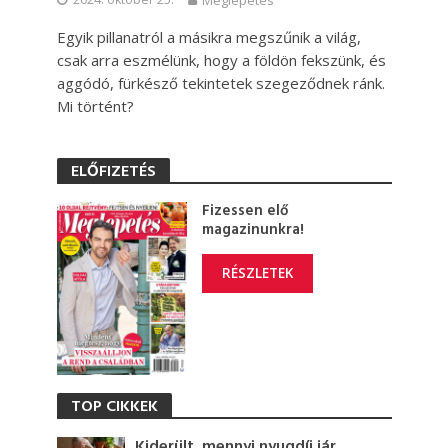
Meglepetés
Egyik pillanatról a másikra megszűnik a világ,
csak arra eszmélünk, hogy a földön fekszünk, és
aggódó, fürkésző tekintetek szegeződnek ránk.
Mi történt?
ELŐFIZETÉS
Fizessen elő
magazinunkra!
RÉSZLETEK
TOP CIKKEK
Kiderült, mennyi nyugdíj jár