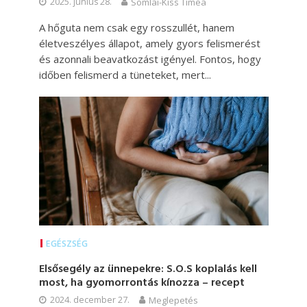
2025. június 28.
Somlai-Kiss Tímea
A hőguta nem csak egy rosszullét, hanem
életveszélyes állapot, amely gyors felismerést
és azonnali beavatkozást igényel. Fontos, hogy
időben felismerd a tüneteket, mert...
EGÉSZSÉG
Elsősegély az ünnepekre: S.O.S koplalás kell
most, ha gyomorrontás kínozza – recept
2024. december 27.
Meglepetés