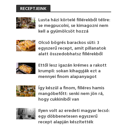
RECEPTJEINK
Lusta házi körtelé fillérekből télire:
se megpucolni, se kimagozni nem
kell a gyümölcsöt hozzá
Olcsó bögrés barackos süti: 3
egyszerű recept, amit pillanatok
alatt összedobhatsz fillérekből
Ettől lesz igazán krémes a rakott
krumpli: sokan kihagyják ezt a
mennyei finom alapanyagot
Így készül a finom, filléres hamis
mangóbefőtt: senki nem jön rá,
hogy cukkiniből van
Ilyen volt az eredeti magyar lecsó:
egy döbbenetesen egyszerű
recept alapján készítették