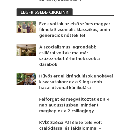
LEGFRISSEBB CIKKEINK
Ezek voltak az első színes magyar
filmek: 5 zseniális klasszikus, amin
generációk nőttek fel
A szocializmus legrondább
csillárai voltak: ma már
százezreket érhetnek ezek a
darabok
Hűvös erdei kirándulások unokával
kisvasutakon: ez a 9 legszebb
hazai útvonal kánikulára
Felforgat és megváltoztat ez a 4
nap augusztusban: mindent
megkap ez a 2 csillagjegy
KVÍZ Szécsi Pál élete tele volt
csalódással és fájdalommal –