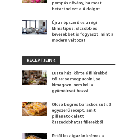
pompás növény, ha most
betartod ezt a 4 dolgot
Újra népszerű ez a régi
klímatípus: olcsóbb és
kevesebbet is fogyaszt, mint a
modern változat
RECEPTJEINK
Lusta házi körtelé fillérekből
télire: se megpucolni, se
kimagozni nem kell a
gyümölcsöt hozzá
Olcsó bögrés barackos süti: 3
egyszerű recept, amit
pillanatok alatt
összedobhatsz fillérekből
Ettől lesz igazán krémes a