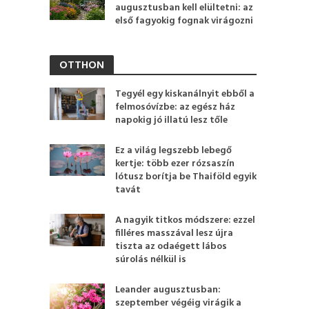
augusztusban kell elültetni: az
első fagyokig fognak virágozni
OTTHON
Tegyél egy kiskanálnyit ebből a
felmosóvízbe: az egész ház
napokig jó illatú lesz tőle
Ez a világ legszebb lebegő
kertje: több ezer rózsaszín
lótusz borítja be Thaiföld egyik
tavát
A nagyik titkos módszere: ezzel
filléres masszával lesz újra
tiszta az odaégett lábos
súrolás nélkül is
Leander augusztusban:
szeptember végéig virágik a