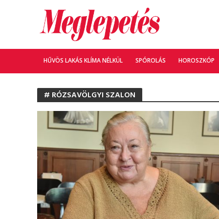
HŰVÖS LAKÁS KLÍMA NÉLKÜL
SPÓROLÁS
HOROSZKÓP
# RÓZSAVÖLGYI SZALON