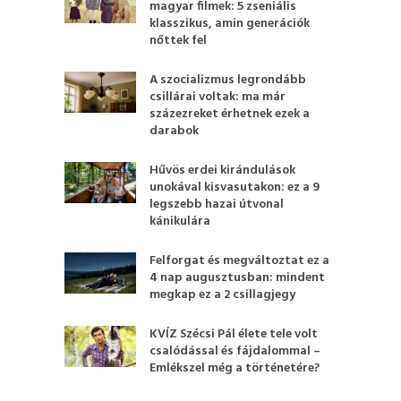
magyar filmek: 5 zseniális
klasszikus, amin generációk
nőttek fel
A szocializmus legrondább
csillárai voltak: ma már
százezreket érhetnek ezek a
darabok
Hűvös erdei kirándulások
unokával kisvasutakon: ez a 9
legszebb hazai útvonal
kánikulára
Felforgat és megváltoztat ez a
4 nap augusztusban: mindent
megkap ez a 2 csillagjegy
KVÍZ Szécsi Pál élete tele volt
csalódással és fájdalommal –
Emlékszel még a történetére?