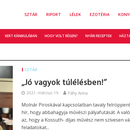
SZTÁR
RIPORT
LÉLEK
EZOTÉRIA
KONY
KERT KÁNIKULÁBAN
HOGY VOLT RÉGEN?
NYÁRI RECEPTEK
HÁZT
SZTÁR
„Jó vagyok túlélésben!”
2021. március 19.
Páhy Anna
Molnár Piroskával kapcsolatban tavaly felröppent
hír, hogy abbahagyja művészi pályafutását. A val
az, hogy a Kossuth- díjas művész nem szívesen vál
feladatokat...