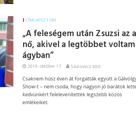
CÍMLAPSZTORI
„A feleségem után Zsuzsi az 
nő, akivel a legtöbbet voltam
ágyban”
2019. október 17.
Szurovecz Kitti
Csaknem húsz éven át forgatták együtt a Gálvölg
Show-t – nem csoda, hogy nagyon jó barátok lette
kedvünkért felelevenítették legszebb közös
emlékeiket.