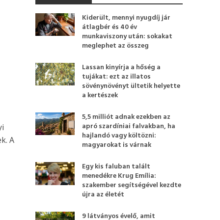
Kiderült, mennyi nyugdíj jár
átlagbér és 40 év
munkaviszony után: sokakat
meglephet az összeg
a
Lassan kinyírja a hőség a
tujákat: ezt az illatos
sövénynövényt ültetik helyette
a kertészek
5,5 milliót adnak ezekben az
apró szardíniai falvakban, ha
yi
hajlandó vagy költözni:
k. A
magyarokat is várnak
Egy kis faluban talált
menedékre Krug Emília:
szakember segítségével kezdte
újra az életét
9 látványos évelő, amit