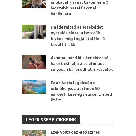
unokával kisvasutakon: ez a 9
legszebb hazai útvonal
kánikulára
Ha ide rejted az értékeidet
nyaralás előtt, a betörők
biztos meg fogják találni: 3
bevált trükk
Azonnal húzd ki a konektorból,
ha ezt csinálja a telefonod:
súlyosan károsodhat a készülék
Ez az Adria legolcsóbb
üdülőhelye: apartman 50
euróért, kávé egy euróért, ebéd
ötért
LEGFRISSEBB CIKKEINK
Ezek voltak az első színes