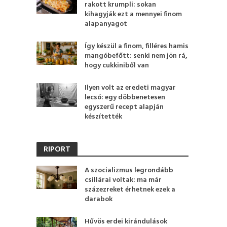
rakott krumpli: sokan
kihagyják ezt a mennyei finom
alapanyagot
Így készül a finom, filléres hamis
mangóbefőtt: senki nem jön rá,
hogy cukkiniből van
Ilyen volt az eredeti magyar
lecsó: egy döbbenetesen
egyszerű recept alapján
készítették
RIPORT
A szocializmus legrondább
csillárai voltak: ma már
százezreket érhetnek ezek a
darabok
Hűvös erdei kirándulások