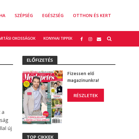
HA
SZÉPSÉG
EGÉSZSÉG
OTTHON ÉS KERT
ARTÁSI OKOSSÁGOK
KONYHAI TIPPEK
ELŐFIZETÉS
Fizessen elő
magazinunkra!
RÉSZLETEK
 a
óság
lal új
TOP CIKKEK