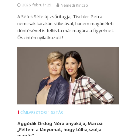
2026. február 25.
Némedi Kincső
A Séfek Séfe új zsűritagja, Tischler Petra
nemcsak karakán stílusával, hanem magánéleti
döntésével is felhívta már magára a figyelmet.
Őszintén nyilatkozott!
•
CÍMLAPSZTORI
SZTÁR
Aggódik Ördög Nóra anyukája, Marcsi:
„Féltem a lányomat, hogy túlhajszolja
magát”