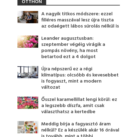
OTTHON
A nagyik titkos módszere: ezzel
filléres masszával lesz újra tiszta
az odaégett lábos súrolás nélkül is
Leander augusztusban:
szeptember végéig virágik a
pompás növény, ha most
betartod ezt a 4 dolgot
Újra népszerű ez a régi
klímatípus: olcsóbb és kevesebbet
is fogyaszt, mint a modern
változat
Ősszel karamellillat lengi körül: ez
a legszebb díszfa, amit csak
választhatsz a kertedbe
Meddig bírja a fagyasztó áram
nélkül? Ez a készülék akár 16 órával
is tovább, mint a többi