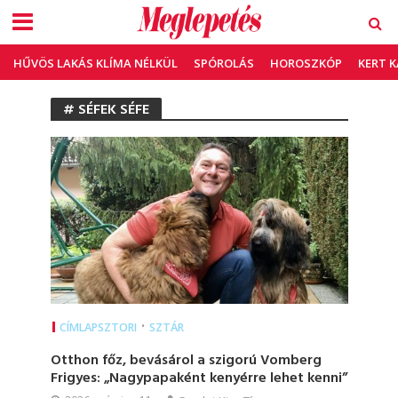
HŰVÖS LAKÁS KLÍMA NÉLKÜL
SPÓROLÁS
HOROSZKÓP
KERT 
# SÉFEK SÉFE
•
CÍMLAPSZTORI
SZTÁR
Otthon főz, bevásárol a szigorú Vomberg
Frigyes: „Nagypapaként kenyérre lehet kenni”