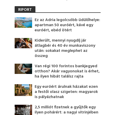
RIPORT
Ez az Adria legolcsóbb üdülőhelye:
apartman 50 euróért, kávé egy
euróért, ebéd ötért
Kiderült, mennyi nyugdíj jár
átlagbér és 40 év munkaviszony
után: sokakat meglephet az
összeg
Van régi 100 forintos bankjegyed
otthon? Akár vagyonokat is érhet,
ha ilyen hibát találsz rajta
Egy euróért árulnak házakat ezen
a festői olasz szigeten: magyarok
is pályázhatnak
2,5 milliót fizetnek a gyűjtők egy
ilyen pohárért: a nagyi vitrinjében