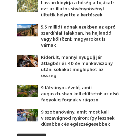
Lassan kinyírja a hőség a tujákat:
ezt az illatos sövénynövényt
ültetik helyette a kertészek
5,5 milliót adnak ezekben az apró
szardíniai falakban, ha hajlandó
vagy költözni: magyarokat is
várnak
Kiderült, mennyi nyugdíj jár
átlagbér és 40 év munkaviszony
után: sokakat meglephet az
összeg
9 látványos évelő, amit
augusztusban kell elültetni: az első
fagyokig fognak virágozni
9 szobanövény, amit most kell
visszavágnod nyáron: így lesznek
dúsabbak és egészségesebbek