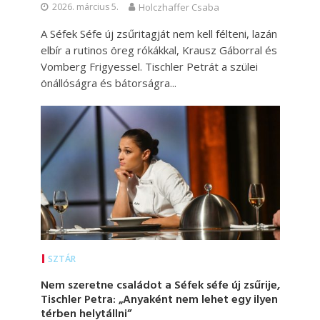
2026. március 5.
Holczhaffer Csaba
A Séfek Séfe új zsűritagját nem kell félteni, lazán
elbír a rutinos öreg rókákkal, Krausz Gáborral és
Vomberg Frigyessel. Tischler Petrát a szülei
önállóságra és bátorságra...
SZTÁR
Nem szeretne családot a Séfek séfe új zsűrije,
Tischler Petra: „Anyaként nem lehet egy ilyen
térben helytállni”