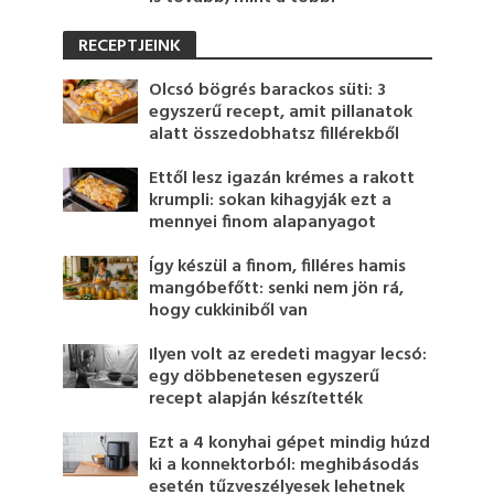
RECEPTJEINK
Olcsó bögrés barackos süti: 3
egyszerű recept, amit pillanatok
alatt összedobhatsz fillérekből
Ettől lesz igazán krémes a rakott
krumpli: sokan kihagyják ezt a
mennyei finom alapanyagot
Így készül a finom, filléres hamis
mangóbefőtt: senki nem jön rá,
hogy cukkiniből van
Ilyen volt az eredeti magyar lecsó:
egy döbbenetesen egyszerű
recept alapján készítették
Ezt a 4 konyhai gépet mindig húzd
ki a konnektorból: meghibásodás
esetén tűzveszélyesek lehetnek