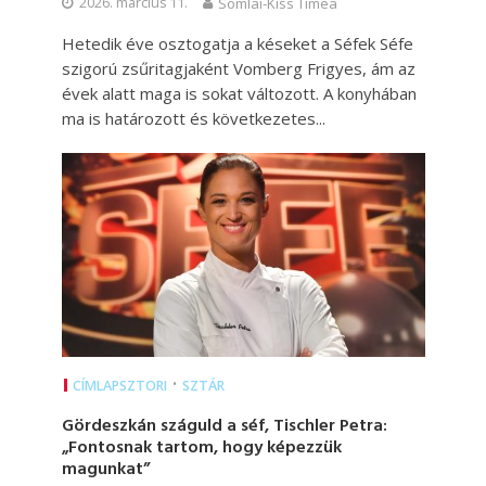
2026. március 11.
Somlai-Kiss Tímea
Hetedik éve osztogatja a késeket a Séfek Séfe
szigorú zsűritagjaként Vomberg Frigyes, ám az
évek alatt maga is sokat változott. A konyhában
ma is határozott és következetes...
•
CÍMLAPSZTORI
SZTÁR
Gördeszkán száguld a séf, Tischler Petra:
„Fontosnak tartom, hogy képezzük
magunkat”