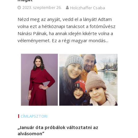
2023. szeptember 26.
Holczhaffer Csaba
Nézd meg az anyját, vedd el a lányát! Adtam
volna ezt a hétköznapi tanácsot a fotóművész
Nánási Pálnak, ha annak idején kikérte volna a
véleményemet. Ez a régi magyar mondás...
CÍMLAPSZTORI
„Január óta próbálok változtatni az
alvásomon”