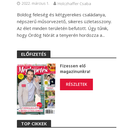
2022. március 1.
Holczhaffer Csaba
Boldog feleség és kétgyerekes családanya,
népszerű műsorvezető, sikeres üzletasszony.
Az élet minden területén befutott. Úgy tűnik,
hogy Ördög Nórát a tenyerén hordozza a...
ELŐFIZETÉS
Fizessen elő
magazinunkra!
RÉSZLETEK
TOP CIKKEK