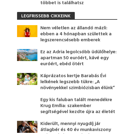
többet is találhatsz
LEGFRISSEBB CIKKEINK
Nem véletlen az állandó mázli:
ebben a 4 hónapban születtek a
legszerencsésebb emberek
Ez az Adria legolcsóbb üdülőhelye:
apartman 50 euróért, kávé egy
euróért, ebéd ötért
Káprázatos kertje Barabás Évi
lelkének legszebb tükre: „A
növényekkel szimbiózisban élünk”
Egy kis faluban talált menedékre
Krug Emília: szakember
segítségével kezdte újra az életét
Kiderült, mennyi nyugdíj jár
átlagbér és 40 év munkaviszony