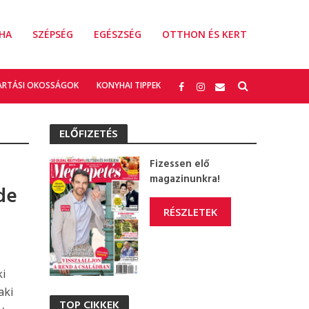
HA
SZÉPSÉG
EGÉSZSÉG
OTTHON ÉS KERT
ARTÁSI OKOSSÁGOK
KONYHAI TIPPEK
ELŐFIZETÉS
Fizessen elő
magazinunkra!
de
RÉSZLETEK
ki
aki
TOP CIKKEK