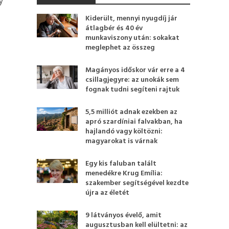
y
Kiderült, mennyi nyugdíj jár
átlagbér és 40 év
munkaviszony után: sokakat
meglephet az összeg
Magányos időskor vár erre a 4
csillagjegyre: az unokák sem
fognak tudni segíteni rajtuk
5,5 milliót adnak ezekben az
apró szardíniai falvakban, ha
hajlandó vagy költözni:
magyarokat is várnak
Egy kis faluban talált
menedékre Krug Emília:
szakember segítségével kezdte
újra az életét
9 látványos évelő, amit
augusztusban kell elültetni: az