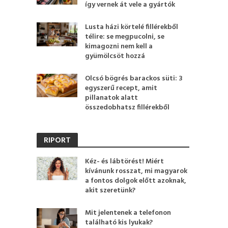
így vernek át vele a gyártók
Lusta házi körtelé fillérekből
télire: se megpucolni, se
kimagozni nem kell a
gyümölcsöt hozzá
Olcsó bögrés barackos süti: 3
egyszerű recept, amit
pillanatok alatt
összedobhatsz fillérekből
RIPORT
Kéz- és lábtörést! Miért
kívánunk rosszat, mi magyarok
a fontos dolgok előtt azoknak,
akit szeretünk?
Mit jelentenek a telefonon
található kis lyukak?