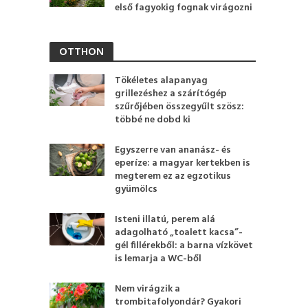
első fagyokig fognak virágozni
OTTHON
Tökéletes alapanyag
grillezéshez a szárítógép
szűrőjében összegyűlt szösz:
többé ne dobd ki
Egyszerre van ananász- és
eperíze: a magyar kertekben is
megterem ez az egzotikus
gyümölcs
Isteni illatú, perem alá
adagolható „toalett kacsa”-
gél fillérekből: a barna vízkövet
is lemarja a WC-ből
Nem virágzik a
trombitafolyondár? Gyakori