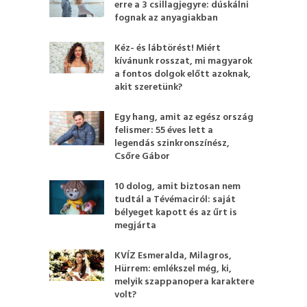
erre a 3 csillagjegyre: dúskálni
fognak az anyagiakban
Kéz- és lábtörést! Miért
kívánunk rosszat, mi magyarok
a fontos dolgok előtt azoknak,
akit szeretünk?
Egy hang, amit az egész ország
felismer: 55 éves lett a
legendás szinkronszínész,
Csőre Gábor
10 dolog, amit biztosan nem
tudtál a Tévémaciról: saját
bélyeget kapott és az űrt is
megjárta
KVÍZ Esmeralda, Milagros,
Hürrem: emlékszel még, ki,
melyik szappanopera karaktere
volt?