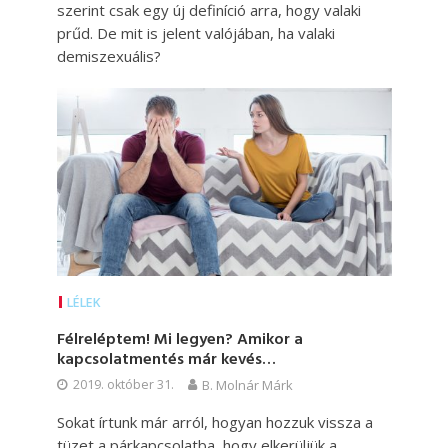
szerint csak egy új definíció arra, hogy valaki
prűd. De mit is jelent valójában, ha valaki
demiszexuális?
LÉLEK
Félreléptem! Mi legyen? Amikor a
kapcsolatmentés már kevés…
2019. október 31.
B. Molnár Márk
Sokat írtunk már arról, hogyan hozzuk vissza a
tüzet a párkapcsolatba, hogy elkerüljük a