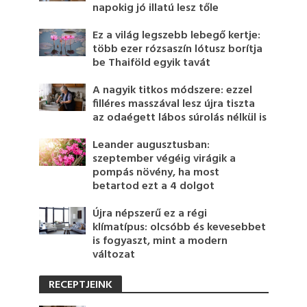
napokig jó illatú lesz tőle
Ez a világ legszebb lebegő kertje:
több ezer rózsaszín lótusz borítja
be Thaiföld egyik tavát
A nagyik titkos módszere: ezzel
filléres masszával lesz újra tiszta
az odaégett lábos súrolás nélkül is
Leander augusztusban:
szeptember végéig virágik a
pompás növény, ha most
betartod ezt a 4 dolgot
Újra népszerű ez a régi
klímatípus: olcsóbb és kevesebbet
is fogyaszt, mint a modern
változat
RECEPTJEINK