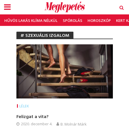
HŰVÖS LAKÁS KLÍMA NÉLKÜL
SPÓROLÁS
HOROSZKÓP
KERT 
# SZEXUÁLIS IZGALOM
LÉLEK
Felizgat a vita?
2020. december 4.
B. Molnár Márk