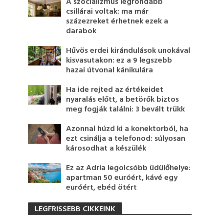
A szocializmus legrondább
csillárai voltak: ma már
százezreket érhetnek ezek a
darabok
Hűvös erdei kirándulások unokával
kisvasutakon: ez a 9 legszebb
hazai útvonal kánikulára
Ha ide rejted az értékeidet
nyaralás előtt, a betörők biztos
meg fogják találni: 3 bevált trükk
Azonnal húzd ki a konektorból, ha
ezt csinálja a telefonod: súlyosan
károsodhat a készülék
Ez az Adria legolcsóbb üdülőhelye:
apartman 50 euróért, kávé egy
euróért, ebéd ötért
LEGFRISSEBB CIKKEINK