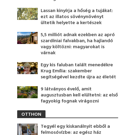
Lassan kinyírja a hőség a tujákat:
ezt az illatos sövénynövényt
ültetik helyette a kertészek
5,5 milliót adnak ezekben az apró
szardíniai falvakban, ha hajlandó
vagy költözni: magyarokat is
várnak
Egy kis faluban talált menedékre
Krug Emília: szakember
segítségével kezdte újra az életét
9 látványos évelő, amit
augusztusban kell elültetni: az első
fagyokig fognak virágozni
OTTHON
Tegyél egy kiskanálnyit ebből a
felmosóvízbe: az egész ház