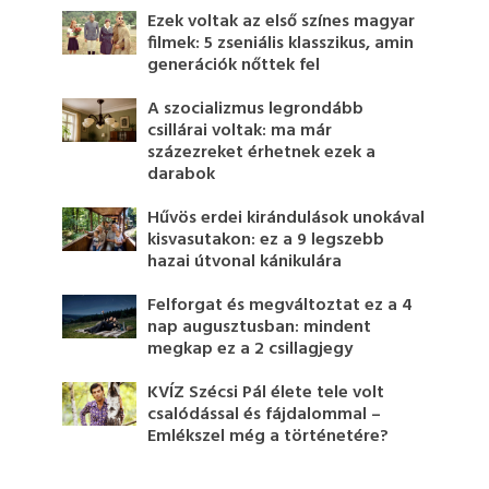
Ezek voltak az első színes magyar
filmek: 5 zseniális klasszikus, amin
generációk nőttek fel
A szocializmus legrondább
csillárai voltak: ma már
százezreket érhetnek ezek a
darabok
Hűvös erdei kirándulások unokával
kisvasutakon: ez a 9 legszebb
hazai útvonal kánikulára
Felforgat és megváltoztat ez a 4
nap augusztusban: mindent
megkap ez a 2 csillagjegy
KVÍZ Szécsi Pál élete tele volt
csalódással és fájdalommal –
Emlékszel még a történetére?