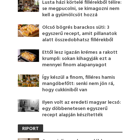
Lusta házi körtelé fillérekből télire:
se megpucolni, se kimagozni nem
kell a gyümölcsöt hozzá
Olcsó bögrés barackos süti: 3
egyszerű recept, amit pillanatok
alatt összedobhatsz fillérekből
Ettől lesz igazán krémes a rakott
krumpli: sokan kihagyják ezt a
mennyei finom alapanyagot
Így készül a finom, filléres hamis
mangóbefőtt: senki nem jön rá,
hogy cukkiniből van
Ilyen volt az eredeti magyar lecsó:
egy döbbenetesen egyszerű
recept alapján készítették
RIPORT