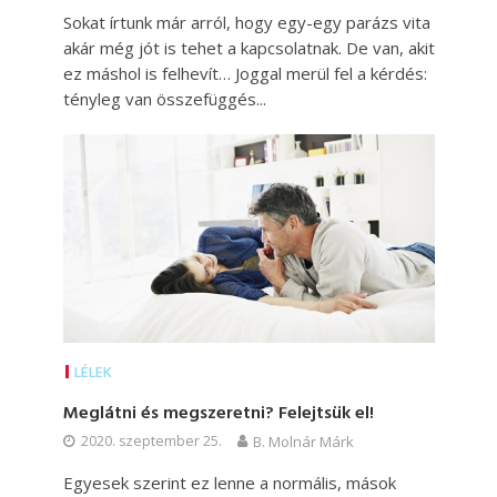
Sokat írtunk már arról, hogy egy-egy parázs vita
akár még jót is tehet a kapcsolatnak. De van, akit
ez máshol is felhevít… Joggal merül fel a kérdés:
tényleg van összefüggés...
LÉLEK
Meglátni és megszeretni? Felejtsük el!
2020. szeptember 25.
B. Molnár Márk
Egyesek szerint ez lenne a normális, mások