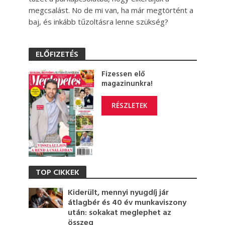
megcsalást. No de mi van, ha már megtörtént a
baj, és inkább tűzoltásra lenne szükség?
ELŐFIZETÉS
Fizessen elő
magazinunkra!
RÉSZLETEK
TOP CIKKEK
Kiderült, mennyi nyugdíj jár
átlagbér és 40 év munkaviszony
után: sokakat meglephet az
összeg