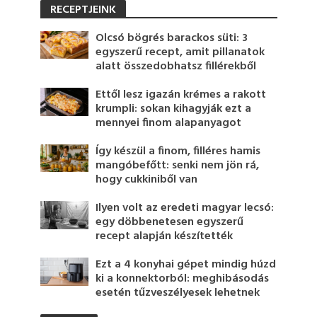
RECEPTJEINK
Olcsó bögrés barackos süti: 3
egyszerű recept, amit pillanatok
alatt összedobhatsz fillérekből
Ettől lesz igazán krémes a rakott
krumpli: sokan kihagyják ezt a
mennyei finom alapanyagot
Így készül a finom, filléres hamis
mangóbefőtt: senki nem jön rá,
hogy cukkiniből van
Ilyen volt az eredeti magyar lecsó:
egy döbbenetesen egyszerű
recept alapján készítették
Ezt a 4 konyhai gépet mindig húzd
ki a konnektorból: meghibásodás
esetén tűzveszélyesek lehetnek