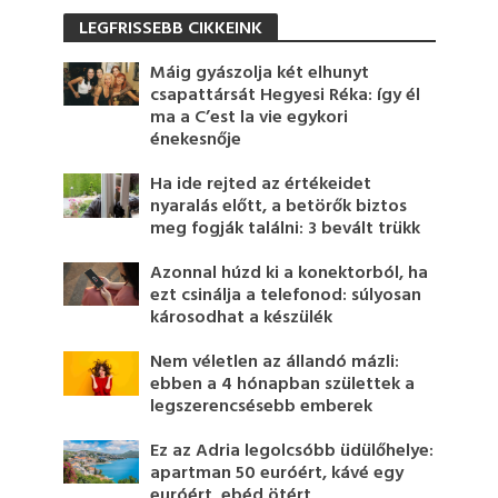
LEGFRISSEBB CIKKEINK
Máig gyászolja két elhunyt
csapattársát Hegyesi Réka: így él
ma a C’est la vie egykori
énekesnője
Ha ide rejted az értékeidet
nyaralás előtt, a betörők biztos
meg fogják találni: 3 bevált trükk
Azonnal húzd ki a konektorból, ha
ezt csinálja a telefonod: súlyosan
károsodhat a készülék
Nem véletlen az állandó mázli:
ebben a 4 hónapban születtek a
legszerencsésebb emberek
Ez az Adria legolcsóbb üdülőhelye:
apartman 50 euróért, kávé egy
euróért, ebéd ötért