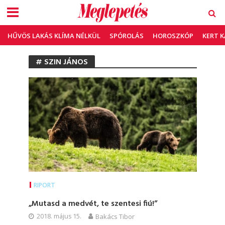
HŰVÖS LAKÁS KLÍMA NÉLKÜL
SPÓROLÁS
HOROSZKÓP
KERT 
# SZIN JÁNOS
RIPORT
„Mutasd a medvét, te szentesi fiú!”
2018. május 15.
Bakács Tibor