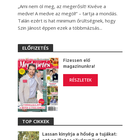
„Ami nem öl meg, az megerősít! Kivéve a
medve! A medve az megöl!” – tartja a mondás.
Talán ezért is hat minimum őrültségnek, hogy
Szin Jánost éppen ezek a többmázsás...
ELŐFIZETÉS
Fizessen elő
magazinunkra!
RÉSZLETEK
TOP CIKKEK
Lassan kinyírja a hőség a tujákat: