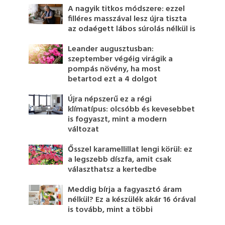
A nagyik titkos módszere: ezzel
filléres masszával lesz újra tiszta
az odaégett lábos súrolás nélkül is
Leander augusztusban:
szeptember végéig virágik a
pompás növény, ha most
betartod ezt a 4 dolgot
Újra népszerű ez a régi
klímatípus: olcsóbb és kevesebbet
is fogyaszt, mint a modern
változat
Ősszel karamellillat lengi körül: ez
a legszebb díszfa, amit csak
választhatsz a kertedbe
Meddig bírja a fagyasztó áram
nélkül? Ez a készülék akár 16 órával
is tovább, mint a többi