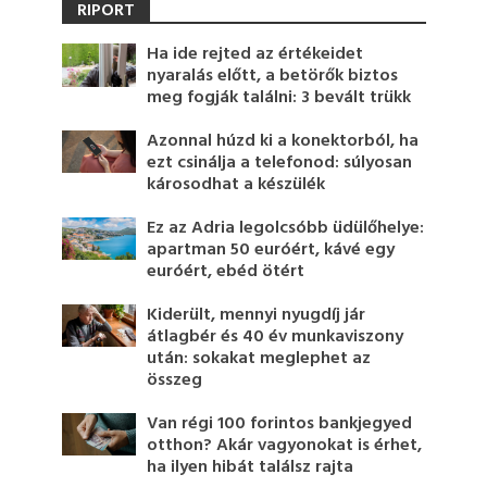
RIPORT
Ha ide rejted az értékeidet
nyaralás előtt, a betörők biztos
meg fogják találni: 3 bevált trükk
Azonnal húzd ki a konektorból, ha
ezt csinálja a telefonod: súlyosan
károsodhat a készülék
Ez az Adria legolcsóbb üdülőhelye:
apartman 50 euróért, kávé egy
euróért, ebéd ötért
Kiderült, mennyi nyugdíj jár
átlagbér és 40 év munkaviszony
után: sokakat meglephet az
összeg
Van régi 100 forintos bankjegyed
otthon? Akár vagyonokat is érhet,
ha ilyen hibát találsz rajta