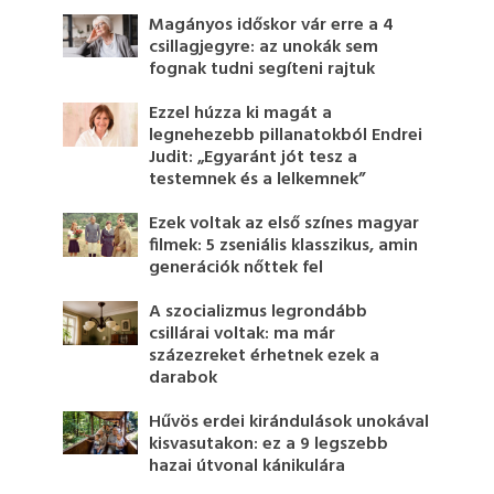
Magányos időskor vár erre a 4
csillagjegyre: az unokák sem
fognak tudni segíteni rajtuk
Ezzel húzza ki magát a
legnehezebb pillanatokból Endrei
Judit: „Egyaránt jót tesz a
testemnek és a lelkemnek”
Ezek voltak az első színes magyar
filmek: 5 zseniális klasszikus, amin
generációk nőttek fel
A szocializmus legrondább
csillárai voltak: ma már
százezreket érhetnek ezek a
darabok
Hűvös erdei kirándulások unokával
kisvasutakon: ez a 9 legszebb
hazai útvonal kánikulára