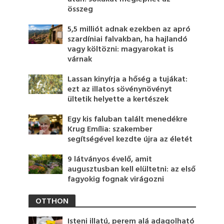
összeg
5,5 milliót adnak ezekben az apró
szardíniai falvakban, ha hajlandó
vagy költözni: magyarokat is
várnak
Lassan kinyírja a hőség a tujákat:
ezt az illatos sövénynövényt
ültetik helyette a kertészek
Egy kis faluban talált menedékre
Krug Emília: szakember
segítségével kezdte újra az életét
9 látványos évelő, amit
augusztusban kell elültetni: az első
fagyokig fognak virágozni
OTTHON
Isteni illatú, perem alá adagolható