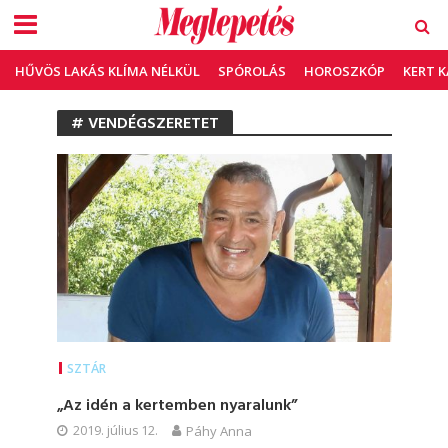
HŰVÖS LAKÁS KLÍMA NÉLKÜL
SPÓROLÁS
HOROSZKÓP
KERT 
# VENDÉGSZERETET
SZTÁR
„Az idén a kertemben nyaralunk”
2019. július 12.
Páhy Anna