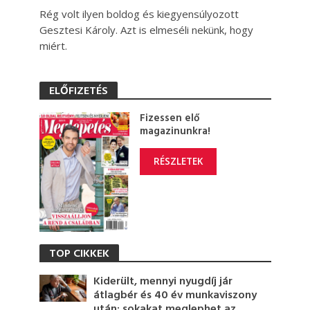
Rég volt ilyen boldog és kiegyensúlyozott
Gesztesi Károly. Azt is elmeséli nekünk, hogy
miért.
ELŐFIZETÉS
Fizessen elő
magazinunkra!
RÉSZLETEK
TOP CIKKEK
Kiderült, mennyi nyugdíj jár
átlagbér és 40 év munkaviszony
után: sokakat meglephet az