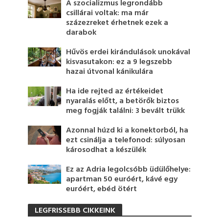
A szocializmus legrondább
csillárai voltak: ma már
százezreket érhetnek ezek a
darabok
Hűvös erdei kirándulások unokával
kisvasutakon: ez a 9 legszebb
hazai útvonal kánikulára
Ha ide rejted az értékeidet
nyaralás előtt, a betörők biztos
meg fogják találni: 3 bevált trükk
Azonnal húzd ki a konektorból, ha
ezt csinálja a telefonod: súlyosan
károsodhat a készülék
Ez az Adria legolcsóbb üdülőhelye:
apartman 50 euróért, kávé egy
euróért, ebéd ötért
LEGFRISSEBB CIKKEINK