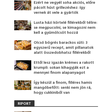
Ezért ne vegyél soha akciós, előre
pácolt húst grillezéshez: így
vernek át vele a gyártók
Lusta házi körtelé fillérekből télire:
se megpucolni, se kimagozni nem
kell a gyümölcsöt hozzá
Olcsó bögrés barackos süti: 3
egyszerű recept, amit pillanatok
alatt összedobhatsz fillérekből
Ettől lesz igazán krémes a rakott
krumpli: sokan kihagyják ezt a
mennyei finom alapanyagot
Így készül a finom, filléres hamis
mangóbefőtt: senki nem jön rá,
hogy cukkiniből van
RIPORT