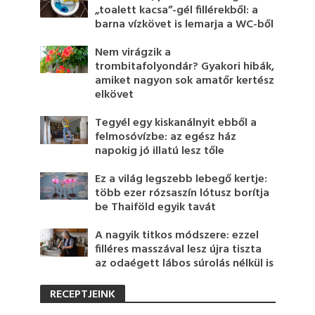
„toalett kacsa”-gél fillérekből: a
barna vízkövet is lemarja a WC-ből
Nem virágzik a
trombitafolyondár? Gyakori hibák,
amiket nagyon sok amatőr kertész
elkövet
Tegyél egy kiskanálnyit ebből a
felmosóvízbe: az egész ház
napokig jó illatú lesz tőle
Ez a világ legszebb lebegő kertje:
több ezer rózsaszín lótusz borítja
be Thaiföld egyik tavát
A nagyik titkos módszere: ezzel
filléres masszával lesz újra tiszta
az odaégett lábos súrolás nélkül is
RECEPTJEINK