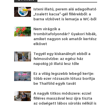
Isteni illatú, perem alá adagolható
„toalett kacsa”-gél fillérekből: a
barna vízkövet is lemarja a WC-ből
Nem virágzik a
trombitafolyondár? Gyakori hibák,
amiket nagyon sok amatőr kertész
elkövet
Tegyél egy kiskanálnyit ebből a
felmosóvízbe: az egész ház
napokig jó illatú lesz tőle
Ez a világ legszebb lebegő kertje:
több ezer rózsaszín lótusz borítja
be Thaiföld egyik tavát
A nagyik titkos módszere: ezzel
filléres masszával lesz újra tiszta
az odaégett lábos súrolás nélkül is