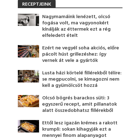
RECEPTJEINK
Nagymamáink lenézett, olcsó
fogása volt, ma vagyonokért
kínálják az éttermek ezt a rég
elfeledett ételt
Ezért ne vegyél soha akciós, előre
pácolt húst grillezéshez: így
vernek át vele a gyártók
Lusta házi körtelé fillérekből télire:
se megpucolni, se kimagozni nem
kell a gyümölcsöt hozzá
Olcsó bögrés barackos süti: 3
egyszerű recept, amit pillanatok
alatt összedobhatsz fillérekből
Ettől lesz igazán krémes a rakott
krumpli: sokan kihagyják ezt a
mennyei finom alapanyagot