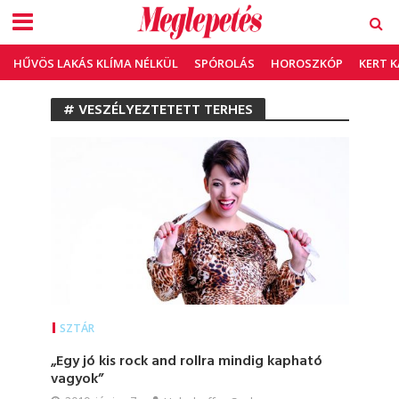
HŰVÖS LAKÁS KLÍMA NÉLKÜL
SPÓROLÁS
HOROSZKÓP
KERT 
# VESZÉLYEZTETETT TERHES
SZTÁR
„Egy jó kis rock and rollra mindig kapható
vagyok”