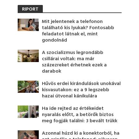
RIPORT
Mit jelentenek a telefonon
található kis lyukak? Fontosabb
feladatot látnak el, mint
gondolnád
A szocializmus legrondább
csillárai voltak: ma már
százezreket érhetnek ezek a
darabok
Hűvös erdei kirándulások unokával
kisvasutakon: ez a 9 legszebb
hazai útvonal kánikulára
Ha ide rejted az értékeidet
nyaralás előtt, a betörők biztos
meg fogják találni: 3 bevált trükk
Azonnal húzd ki a konektorból, ha