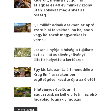
Kiderült, mennyi nyugdíj jár
átlagbér és 40 év munkaviszony
után: sokakat meglephet az
összeg
5,5 milliót adnak ezekben az apró
szardíniai falvakban, ha hajlandó
vagy költözni: magyarokat is
várnak
Lassan kinyírja a hőség a tujákat:
ezt az illatos sövénynövényt
ültetik helyette a kertészek
Egy kis faluban talált menedékre
Krug Emília: szakember
segítségével kezdte újra az életét
9 látványos évelő, amit
augusztusban kell elültetni: az első
fagyokig fognak virágozni
OTTHON