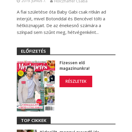
2019. június 7.
Holczhaffer Csaba
A fiai születése óta Baby Gabi csak ritkán ad
interjút, mivel Botonddal és Bencével tölti a
hétköznapjait. De az énekesnő számára a
színpad sem szűnt meg, hétvégenként...
ELŐFIZETÉS
Fizessen elő
magazinunkra!
RÉSZLETEK
TOP CIKKEK