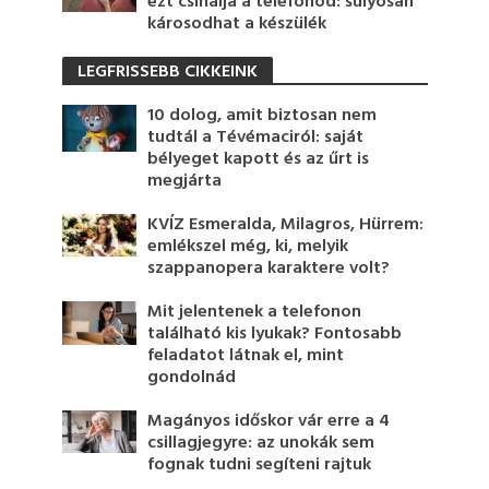
ezt csinálja a telefonod: súlyosan
károsodhat a készülék
LEGFRISSEBB CIKKEINK
10 dolog, amit biztosan nem
tudtál a Tévémaciról: saját
bélyeget kapott és az űrt is
megjárta
KVÍZ Esmeralda, Milagros, Hürrem:
emlékszel még, ki, melyik
szappanopera karaktere volt?
Mit jelentenek a telefonon
található kis lyukak? Fontosabb
feladatot látnak el, mint
gondolnád
Magányos időskor vár erre a 4
csillagjegyre: az unokák sem
fognak tudni segíteni rajtuk