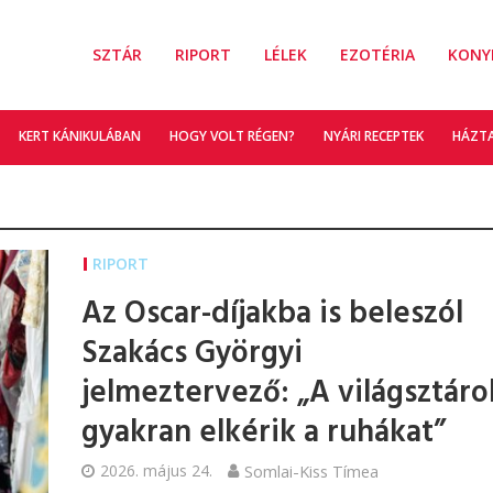
SZTÁR
RIPORT
LÉLEK
EZOTÉRIA
KONY
KERT KÁNIKULÁBAN
HOGY VOLT RÉGEN?
NYÁRI RECEPTEK
HÁZT
RIPORT
Az Oscar-díjakba is beleszól
Szakács Györgyi
jelmeztervező: „A világsztáro
gyakran elkérik a ruhákat”
2026. május 24.
Somlai-Kiss Tímea