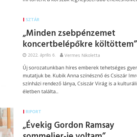
SZTÁR
„Minden zsebpénzemet
koncertbelépőkre költöttem”
2022. április 6.
Vermes Nikoletta
Új sorozatunkban híres emberek tehetséges gyer
mutatjuk be. Kubik Anna színésznő és Csiszár Imr
színházi rendező lánya, Csiszár Virág is a kulturáli
életben találta...
RIPORT
„Évekig Gordon Ramsay
sommelier-je voltam”