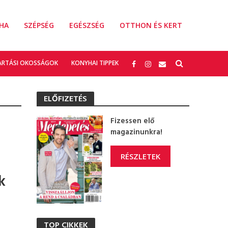
HA
SZÉPSÉG
EGÉSZSÉG
OTTHON ÉS KERT
ARTÁSI OKOSSÁGOK
KONYHAI TIPPEK
ELŐFIZETÉS
Fizessen elő
magazinunkra!
RÉSZLETEK
k
TOP CIKKEK