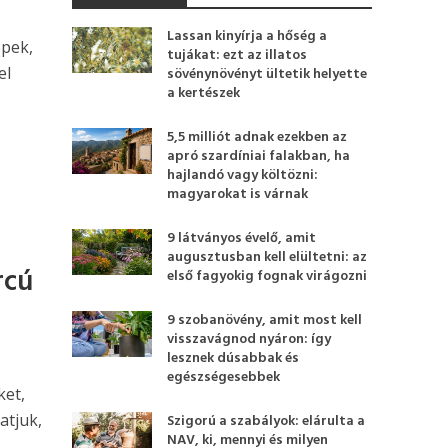
Lassan kinyírja a hőség a
epek,
tujákat: ezt az illatos
el
sövénynövényt ültetik helyette
a kertészek
5,5 milliót adnak ezekben az
apró szardíniai falakban, ha
hajlandó vagy költözni:
magyarokat is várnak
9 látványos évelő, amit
augusztusban kell elültetni: az
rcú
első fagyokig fognak virágozni
9 szobanövény, amit most kell
visszavágnod nyáron: így
lesznek dúsabbak és
egészségesebbek
ket,
atjuk,
Szigorú a szabályok: elárulta a
NAV, ki, mennyi és milyen
.