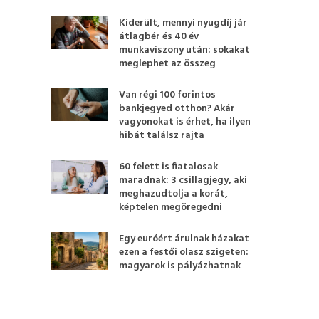
Kiderült, mennyi nyugdíj jár
átlagbér és 40 év
munkaviszony után: sokakat
meglephet az összeg
Van régi 100 forintos
bankjegyed otthon? Akár
vagyonokat is érhet, ha ilyen
hibát találsz rajta
60 felett is fiatalosak
maradnak: 3 csillagjegy, aki
meghazudtolja a korát,
képtelen megöregedni
Egy euróért árulnak házakat
ezen a festői olasz szigeten:
magyarok is pályázhatnak