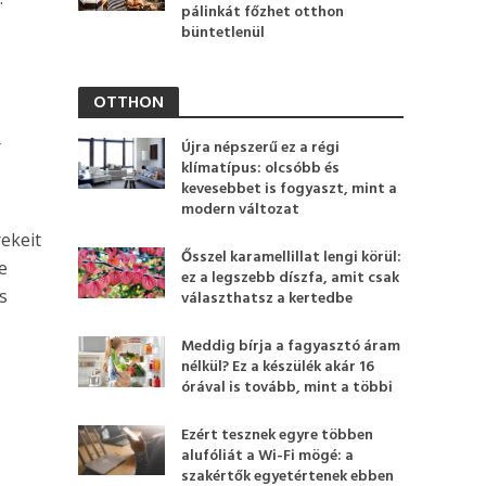
pálinkát főzhet otthon
büntetlenül
OTTHON
Újra népszerű ez a régi
klímatípus: olcsóbb és
kevesebbet is fogyaszt, mint a
modern változat
ekeit
Ősszel karamellillat lengi körül:
e
ez a legszebb díszfa, amit csak
s
választhatsz a kertedbe
Meddig bírja a fagyasztó áram
nélkül? Ez a készülék akár 16
órával is tovább, mint a többi
Ezért tesznek egyre többen
alufóliát a Wi-Fi mögé: a
szakértők egyetértenek ebben