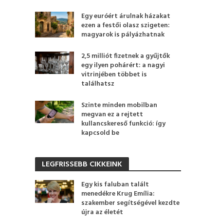
Egy euróért árulnak házakat
ezen a festői olasz szigeten:
magyarok is pályázhatnak
2,5 milliót fizetnek a gyűjtők
egy ilyen pohárért: a nagyi
vitrinjében többet is
találhatsz
Szinte minden mobilban
megvan ez a rejtett
kullancskereső funkció: így
kapcsold be
LEGFRISSEBB CIKKEINK
Egy kis faluban talált
menedékre Krug Emília:
szakember segítségével kezdte
újra az életét