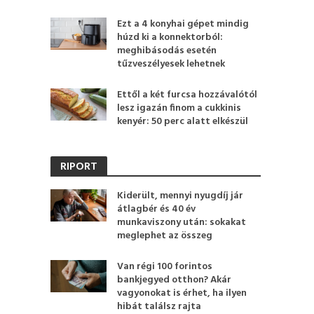
Ezt a 4 konyhai gépet mindig
húzd ki a konnektorból:
meghibásodás esetén
tűzveszélyesek lehetnek
Ettől a két furcsa hozzávalótól
lesz igazán finom a cukkinis
kenyér: 50 perc alatt elkészül
RIPORT
Kiderült, mennyi nyugdíj jár
átlagbér és 40 év
munkaviszony után: sokakat
meglephet az összeg
Van régi 100 forintos
bankjegyed otthon? Akár
vagyonokat is érhet, ha ilyen
hibát találsz rajta