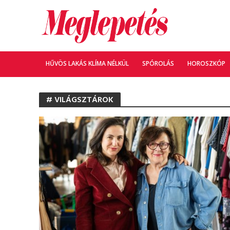
HŰVÖS LAKÁS KLÍMA NÉLKÜL
SPÓROLÁS
HOROSZKÓP
# VILÁGSZTÁROK