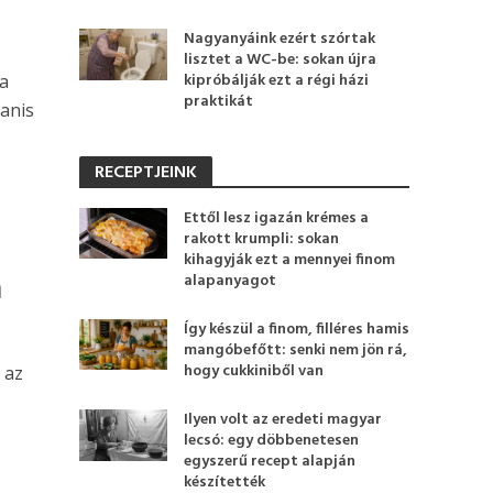
Nagyanyáink ezért szórtak
lisztet a WC-be: sokan újra
kipróbálják ezt a régi házi
 a
praktikát
yanis
RECEPTJEINK
Ettől lesz igazán krémes a
rakott krumpli: sokan
kihagyják ezt a mennyei finom
a
alapanyagot
Így készül a finom, filléres hamis
mangóbefőtt: senki nem jön rá,
hogy cukkiniből van
 az
Ilyen volt az eredeti magyar
lecsó: egy döbbenetesen
egyszerű recept alapján
készítették