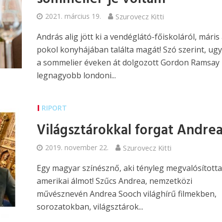
2021. március 19.
Szurovecz Kitti
András alig jött ki a vendéglátó-főiskoláról, máris
pokol konyhájában találta magát! Szó szerint, ug
a sommelier éveken át dolgozott Gordon Ramsay
legnagyobb londoni...
RIPORT
Világsztárokkal forgat Andre
2019. november 22.
Szurovecz Kitti
Egy magyar színésznő, aki tényleg megvalósította
amerikai álmot! Szűcs Andrea, nemzetközi
művésznevén Andrea Sooch világhírű filmekben,
sorozatokban, világsztárok...