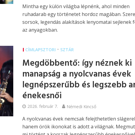
Mintha egy külön világba lépnénk, ahol minden
ruhadarab egy történetet hordoz magában. Szer
sorsok, legendás alakítások lenyomatai sejlenek f
az anyagokban.
•
CÍMLAPSZTORI
SZTÁR
Megdöbbentő: így néznek ki
manapság a nyolcvanas évek
legnépszerűbb és legszebb a
énekesnői
2026. február 7.
Némedi Kincső
A nyolcvanas évek nemcsak felejthetetlen slágere
hanem örök ikonokat is adott a világnak. Megmut
mi történt a korszak legnépszerűbb énekesnőivel