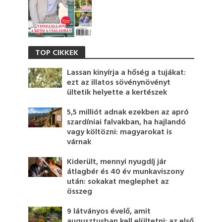
TOP CIKKEK
Lassan kinyírja a hőség a tujákat:
ezt az illatos sövénynövényt
ültetik helyette a kertészek
5,5 milliót adnak ezekben az apró
szardíniai falvakban, ha hajlandó
vagy költözni: magyarokat is
várnak
Kiderült, mennyi nyugdíj jár
átlagbér és 40 év munkaviszony
után: sokakat meglephet az
összeg
9 látványos évelő, amit
augusztusban kell elültetni: az első