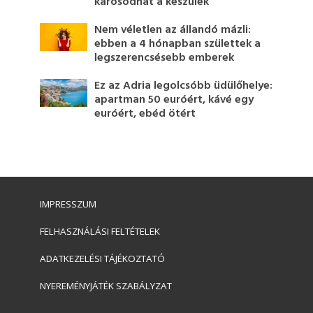
károsodhat a készülék
Nem véletlen az állandó mázli:
ebben a 4 hónapban születtek a
legszerencsésebb emberek
Ez az Adria legolcsóbb üdülőhelye:
apartman 50 euróért, kávé egy
euróért, ebéd ötért
IMPRESSZUM
FELHASZNÁLÁSI FELTÉTELEK
ADATKEZELÉSI TÁJÉKOZTATÓ
NYEREMÉNYJÁTÉK SZABÁLYZAT