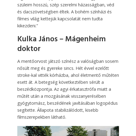
szüleim hosszú, szép szerelmi házasságban, véd
és dacszövetségben éltek. A bo­hém színházi és
filmes világ kettejük kapcsolatát nem tudta
kikezdeni.”
Kulka János – Mágenheim
doktor
A mentőorvost játszó színész a valóságban sosem
nősült meg és gyereke sincs. Hét évvel ezelőtt
stroke-kal vitték kórházba, ahol életmentő műtéten
esett át. A betegség következtében sérült a
beszédközpontja. Az agyi érkatasztrófa miatt a
műtét után a mozgásának visszanyerésében
gyógytornász, beszédének javításában logopédus
segítette. Állapota stabilizálódott, kisebb
filmszerepekben látható.