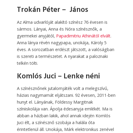
Trokán Péter – János
Az Alma udvarlóját alakító színész 76 évesen is
sármos. Lányai, Anna és Nóra színésznők, a
gyermekei anyjától,
Papadimitriu Athinától elvált
.
Anna lánya révén nagypapa, unokája, Károly 5
éves. A sorozatban erdészt játszott, a valóságban
is szereti a természetet. A nyarakat a paloznaki
telkén tölti.
Komlós Juci – Lenke néni
A színésznőnek jutalomjáték volt a melegszívű,
házias nagymamát eljátszani. 92 évesen, 2011-ben
hunyt el. Lányának, Földessy Margitnak
színiiskolája van. Ápolja édesanyja emlékét. Ma is
abban a házban lakik, ahol annak idején Komlós
Juci élt, a színésznő szobája a halála óta
érintetlenül áll. Unokája, Márk elektronikus zenével