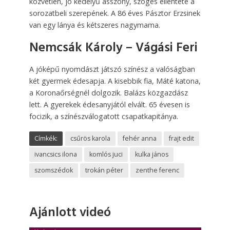
közvetlen, jó kedélyű asszony, szöges ellentéte a
sorozatbeli szerepének. A 86 éves Pásztor Erzsinek
van egy lánya és kétszeres nagymama.
Nemcsák Károly – Vágási Feri
A jóképű nyomdászt játszó színész a valóságban
két gyermek édesapja. A kisebbik fia, Máté katona,
a Koronaőrségnél dolgozik. Balázs közgazdász
lett. A gyerekek édesanyjától elvált. 65 évesen is
focizik, a színészválogatott csapatkapitánya.
Címkék:
csűrös karola
fehér anna
frajt edit
ivancsics ilona
komlós juci
kulka jános
szomszédok
trokán péter
zenthe ferenc
Ajánlott videó