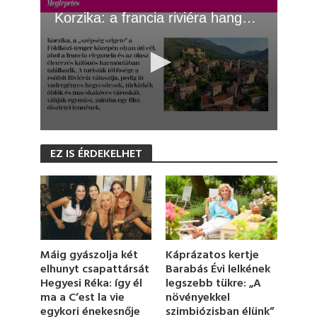
Korzika: a francia riviéra hangulata olcsón
0
s
EZ IS ÉRDEKELHET
e
c
o
n
d
s
o
f
1
Káprázatos kertje
Máig gyászolja két
m
Barabás Évi lelkének
elhunyt csapattársát
i
legszebb tükre: „A
Hegyesi Réka: így él
n
u
növényekkel
ma a C’est la vie
t
szimbiózisban élünk”
egykori énekesnője
e