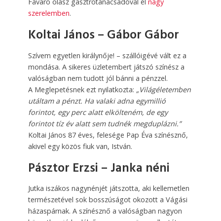
Favaro olasz gasztrotanácsadóval él
nagy
szerelemben
.
Koltai János – Gábor Gábor
Szívem egyetlen királynője! – szállóigévé vált ez a
mondása. A sikeres üzletembert játszó színész a
valóságban nem tudott jól bánni a pénzzel.
A Meglepetésnek ezt nyilatkozta:
„Világéletemben
utáltam a pénzt. Ha valaki adna egymillió
forintot, egy perc alatt elkölteném, de egy
forintot tíz év alatt sem tudnék megduplázni.”
Koltai János 87 éves, felesége Pap Éva színésznő,
akivel egy közös fiuk van, István.
Pásztor Erzsi – Janka néni
Jutka iszákos nagynénjét játszotta, aki kellemetlen
természetével sok bosszúságot okozott a Vágási
házaspárnak. A színésznő a valóságban nagyon