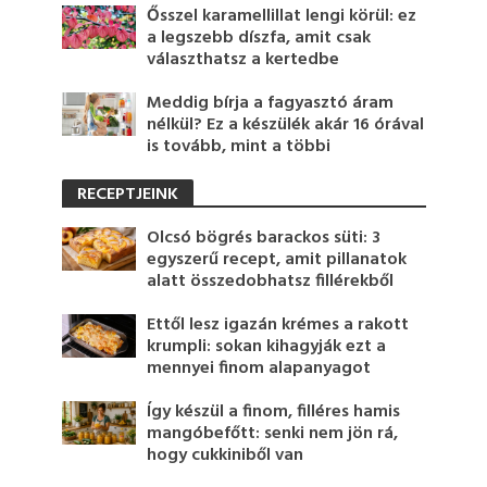
Ősszel karamellillat lengi körül: ez
a legszebb díszfa, amit csak
választhatsz a kertedbe
Meddig bírja a fagyasztó áram
nélkül? Ez a készülék akár 16 órával
is tovább, mint a többi
RECEPTJEINK
Olcsó bögrés barackos süti: 3
egyszerű recept, amit pillanatok
alatt összedobhatsz fillérekből
Ettől lesz igazán krémes a rakott
krumpli: sokan kihagyják ezt a
mennyei finom alapanyagot
Így készül a finom, filléres hamis
mangóbefőtt: senki nem jön rá,
hogy cukkiniből van