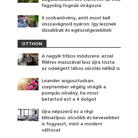
fagyokig fognak virágozni
9 szobanövény, amit most kell
visszavágnod nyáron: így lesznek
dúsabbak és egészségesebbek
OTTHON
A nagyik titkos módszere: ezzel
filléres masszával lesz újra tiszta
az odaégett lábos súrolás nélkül is
Leander augusztusban:
szeptember végéig virágik a
pompás növény, ha most
betartod ezt a 4 dolgot
Újra népszerű ez a régi
klímatípus: olcsóbb és kevesebbet
is fogyaszt, mint a modern
változat