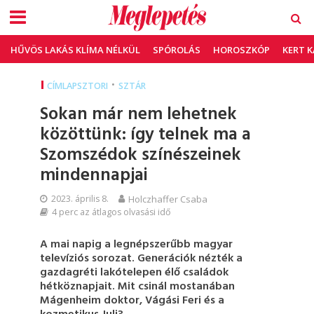
HŰVÖS LAKÁS KLÍMA NÉLKÜL
SPÓROLÁS
HOROSZKÓP
KERT 
•
CÍMLAPSZTORI
SZTÁR
Sokan már nem lehetnek
közöttünk: így telnek ma a
Szomszédok színészeinek
mindennapjai
2023. április 8.
Holczhaffer Csaba
4 perc az átlagos olvasási idő
A mai napig a legnépszerűbb magyar
televíziós sorozat. Generációk nézték a
gazdagréti lakótelepen élő családok
hétköznapjait. Mit csinál mostanában
Mágenheim doktor, Vágási Feri és a