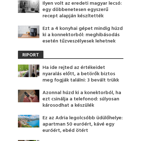
Ilyen volt az eredeti magyar lecsó:
egy döbbenetesen egyszerű
recept alapján készítették
Ezt a 4 konyhai gépet mindig húzd
ki a konnektorból: meghibásodás
esetén tűzveszélyesek lehetnek
RIPORT
Ha ide rejted az értékeidet
nyaralás előtt, a betörők biztos
meg fogják találni: 3 bevált trükk
Azonnal húzd ki a konektorból, ha
ezt csinálja a telefonod: súlyosan
károsodhat a készülék
Ez az Adria legolcsóbb üdülőhelye:
apartman 50 euróért, kávé egy
euróért, ebéd ötért