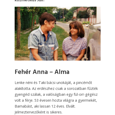
kozmetikus Juli?
Fehér Anna – Alma
Lenke néni és Taki bácsi unokáját, a pincérnőt
alakította. Az erdészhez csak a sorozatban fűzték
gyengéd szálak, a valóságban egy fül-orr-gégész
volt a férje. 53 évesen hozta világra a gyermekét,
Barnabást, aki lassan 12 éves. Elvált.
Jelmeztervezőként is sikeres.