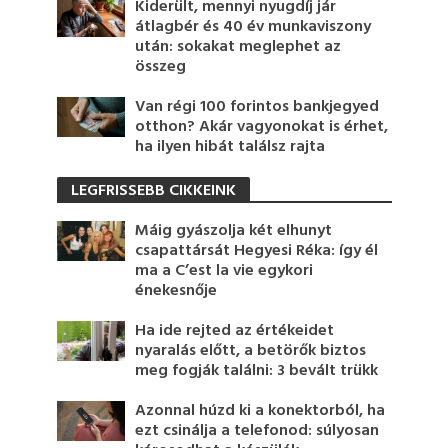
Kiderült, mennyi nyugdíj jár
átlagbér és 40 év munkaviszony
után: sokakat meglephet az
összeg
Van régi 100 forintos bankjegyed
otthon? Akár vagyonokat is érhet,
ha ilyen hibát találsz rajta
LEGFRISSEBB CIKKEINK
Máig gyászolja két elhunyt
csapattársát Hegyesi Réka: így él
ma a C’est la vie egykori
énekesnője
Ha ide rejted az értékeidet
nyaralás előtt, a betörők biztos
meg fogják találni: 3 bevált trükk
Azonnal húzd ki a konektorból, ha
ezt csinálja a telefonod: súlyosan