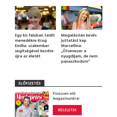
,
1
6
s
e
c
o
n
Egy kis faluban talált
Megalázóan kevés
d
menedékre Krug
juttatást kap
s
Emília: szakember
Marcellina:
segítségével kezdte
„Ötvenezer a
újra az életét
nyugdíjam, de nem
panaszkodom”
ELŐFIZETÉS
Fizessen elő
magazinunkra!
RÉSZLETEK