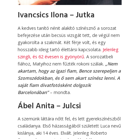
Ivancsics Ilona – Jutka
A kedves tanító nénit alakító színésznő a sorozat
befejezése után becsüs vizsgát tett, de végül nem
gyakorolta a szakmát. Két férje volt, és egy
hosszabb ideig tartó élettársi kapcsolata.
Jelenleg
szingli, és 62 évesen is gyönyörű
. A sorozatbeli
fiához, Matyihoz nem fűzték rokoni szálak.
„Nem
akartam, hogy az igazi fiam, Bence szerepeljen a
Szomszédokban, és ő sem akart színész lenni. A
saját fiam divatfotósként dolgozik
Barcelonában”
– mondta.
Ábel Anita – Julcsi
A szemünk láttára nőtt fel, és lett gyerekszínészből
családanya. Első házasságából született Luca nevű
kislánya, aki 14 éves. Elvált. Jelenleg Roberto