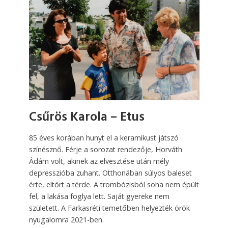
Csűrös Karola – Etus
85 éves korában hunyt el a keramikust játszó
színésznő. Férje a sorozat rendezője, Horváth
Ádám volt, akinek az elvesztése után mély
depresszióba zuhant. Otthonában súlyos baleset
érte, eltört a térde. A trombózisból soha nem épült
fel, a lakása foglya lett. Saját gyereke nem
született. A Farkasréti temetőben helyezték örök
nyugalomra 2021-ben.